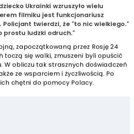
ziecko Ukrainki wzruszyło wielu
erem filmiku jest funkcjonariusz
Policjant twierdzi, że "to nic wielkiego."
 prostu ludzki odruch."
wojną, zapoczątkowaną przez Rosję 24
 toczą się walki, zmuszeni byli opuścić
u. W obliczu tak strasznych doświadczeń
akże ze wsparciem i życzliwością. Po
nich chętni do pomocy Polacy.