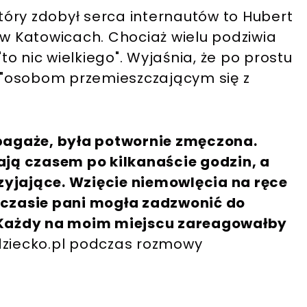
który zdobył serca internautów to Hubert
 Katowicach. Chociaż wielu podziwia
"to nic wielkiego". Wyjaśnia, że po prostu
"osobom przemieszczającym się z
 bagaże, była potwornie zmęczona.
kają czasem po kilkanaście godzin, a
zyjające. Wzięcie niemowlęcia na ręce
m czasie pani mogła zadzwonić do
. Każdy na moim miejscu zareagowałby
edziecko.pl podczas rozmowy