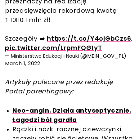
przeznaczy na realizację
przedsięwzięcia rekordową kwotę
1⃣0⃣0⃣ mln zł❗️
Szczegóły ➡️
https://t.co/Y4ojGbCzs6
.
pic.twitter.com/LrpmFQG1yT
— Ministerstwo Edukacji i Nauki (@MEIN_GOV_PL)
March 1, 2022
Artykuły polecane przez redakcję
Portal parentingowy:
Neo-angin. Działa antyseptycznie.
Łagodzi ból gardła
Rączki i nóżki rocznej dziewczynki
zaczęły robić się fioletowe. Wszystko