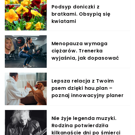
Podsyp doniczki z
bratkami. Obsypią się
kwiatami
Menopauza wymaga
ciężarów. Trenerka
wyjaśnia, jak dopasować
trening do kobiecego
organizmu
Lepsza relacja z Twoim
psem dzięki hau.plan –
poznaj innowacyjny planer
treningowy
Nie żyje legenda muzyki.
Rodzina potwierdziła
kilkanaście dni po śmierci