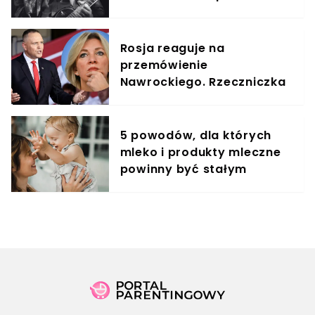
artysty
Rosja reaguje na
przemówienie
Nawrockiego. Rzeczniczka
MSZ ostro skrytykowała
prezydenta
5 powodów, dla których
mleko i produkty mleczne
powinny być stałym
elementem diety roczniaka