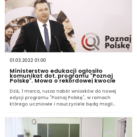
społeczeństwie. O wprowadzeniu lekcji HIT-u
miały zadecydować braki uczniów w wiedzy z
historii najnowszej. Nowy przedmiot ma stanowić
alternatywę dla WOS-u na poziomie
podstawowym w szkołach średnich.
01.03.2022 01:00
Ministerstwo edukacji ogłosiło
komunikat dot. programu "Poznaj
Polskę". Mowa o rekordowej kwocie
Dziś, 1 marca, rusza nabór wniosków do nowej
edycji programu "Poznaj Polskę", w ramach
którego uczniowie i nauczyciele będą mogli
skorzystać z dofinansowania wycieczki szkolnej.
W tym roku Ministerstwo Edukacji i Nauki
przeznaczy na realizację przedsięwzięcia 100 mln
zł.Ministerstwo Edukacji i Nauki informuje, że
ruszył nabór wniosków do programu "Poznaj