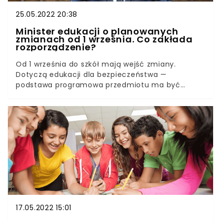
25.05.2022 20:38
Minister edukacji o planowanych
zmianach od 1 września. Co zakłada
rozporządzenie?
Od 1 września do szkół mają wejść zmiany.
Dotyczą edukacji dla bezpieczeństwa —
podstawa programowa przedmiotu ma być
rozszerzona. Minister Edukacji i Nauki
zaprezentował projekt rozporządzenia.Projekt
nowelizacji rozporządzenia ws. podstawy
programowej kształcenia ogólnego dla liceum
ogólnokształcącego, technikum oraz branżowej
szkoły II stopnia, w środę został skierowany do
konsultacji publicznych. Proponowane przez
ministra Przemysława Czarnka zmiany mają
wejść w życiu na początku przyszłego roku
szkolnego.
17.05.2022 15:01