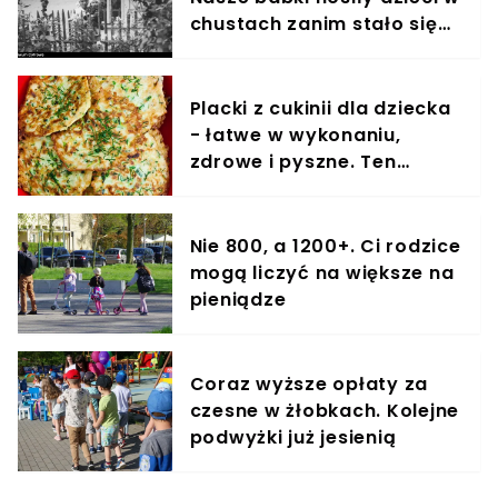
chustach zanim stało się
to modne
Placki z cukinii dla dziecka
- łatwe w wykonaniu,
zdrowe i pyszne. Ten
przepis pokochają także
dorośli
Nie 800, a 1200+. Ci rodzice
mogą liczyć na większe na
pieniądze
Coraz wyższe opłaty za
czesne w żłobkach. Kolejne
podwyżki już jesienią