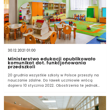
odbywały się w sposób tradycyjny. Jednak ze
względu na dużą liczbę zakażeń koronawirusem
resort edukacji wysunął listę wytycznych, których
należy przestrzegać.Przez cały okres świąteczny
rodzicom towarzyszyły wielkie wątpliwości.
Nareszcie zostały one rozwiane. 10 stycznia
uczniowie wracają do szkoły.
30.12.2021 01:00
Ministerstwo edukacji opublikowało
komunikat dot. funkcjonowania
przedszkoli
20 grudnia wszystkie szkoły w Polsce przeszły na
nauczanie zdalne. Do ławek uczniowie wrócą
dopiero 10 stycznia 2022. Obostrzenia te jednak
nie dotknęły przedszkolaków. Ministerstwo
Edukacji i Nauki przekazało najświeższe dane
dotyczące funkcjonowania przedszkoli.Obecnie
resort edukacji codziennie informuje o sytuacji w