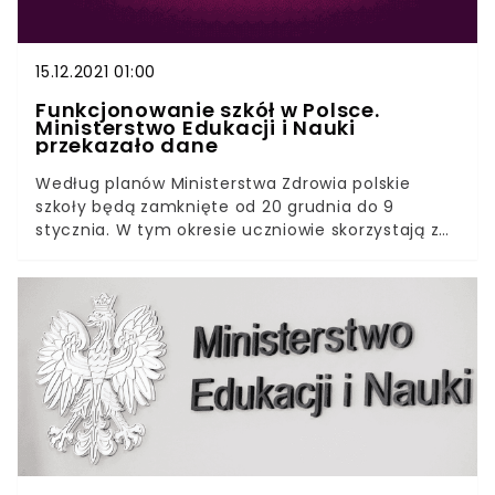
15.12.2021 01:00
Funkcjonowanie szkół w Polsce.
Ministerstwo Edukacji i Nauki
przekazało dane
Według planów Ministerstwa Zdrowia polskie
szkoły będą zamknięte od 20 grudnia do 9
stycznia. W tym okresie uczniowie skorzystają z
nauczania zdalnego. Na razie jednak placówki
funkcjonują w trybie stacjonarnym. Mimo to
najświeższe dane nie nastrajają pozytywnie.
Ministerstwo Edukacji i Nauki przekazało właśnie
najnowsze dane dotyczące nauczania w polskich
szkołach. Tak źle dawno nie było. Coraz więcej
placówek wysyła uczniów na kwarantannę lub
korzysta z nauczania hybrydowego.