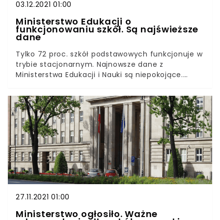
03.12.2021 01:00
Ministerstwo Edukacji o
funkcjonowaniu szkół. Są najświeższe
dane
Tylko 72 proc. szkół podstawowych funkcjonuje w
trybie stacjonarnym. Najnowsze dane z
Ministerstwa Edukacji i Nauki są niepokojące.
Coraz więcej placówek przechodzi na nauczanie
zdalne lub hybrydowe.Resort edukacji regularnie
udostępnia statystyki dotyczące funkcjonowania
szkół i przedszkoli w Polsce. Najnowsze dane od
razu wskazują na pogorszenie sytuacji. Mimo to
przedstawiciele rządu nie zamierzają zamykać
szkół.
27.11.2021 01:00
Ministerstwo ogłosiło. Ważne