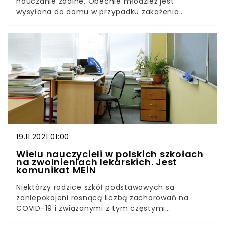
nauczanie zdalne. Obecnie młodzież jest
wysyłana do domu w przypadku zakażenia
koronawirusem u jednego z nauczycieli lub
uczniów. Według danych opublikowanych przez
Ministerstwo Edukacji i Nauki liczba szkół
prowadzących zajęcia stacjonarne maleje.W
piątek MEiN przekazało statystyki dotyczące
funkcjonowanie szkół w Polsce. Pandemia
koronawirusa niewątpliwie nabiera tempa. Coraz
więcej dyrektorów decyduje się wysłać dzieci do
domu.
19.11.2021 01:00
Wielu nauczycieli w polskich szkołach
na zwolnieniach lekarskich. Jest
komunikat MEiN
Niektórzy rodzice szkół podstawowych są
zaniepokojeni rosnącą liczbą zachorowań na
COVID-19 i związanymi z tym częstymi
kwarantannami. Obawiają się o realizację