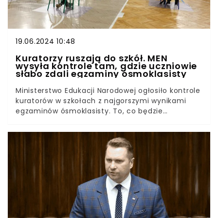
19.06.2024 10:48
Kuratorzy ruszają do szkół. MEN
wysyła kontrole tam, gdzie uczniowie
słabo zdali egzaminy ósmoklasisty
Ministerstwo Edukacji Narodowej ogłosiło kontrole
kuratorów w szkołach z najgorszymi wynikami
egzaminów ósmoklasisty. To, co będzie
przedmiotem kontroli, zaskoczyło
wszystkich.Ministra Barbara Nowacka chce
sprawdzić, czy kiepskie wyniki na egzaminach nie
są wynikiem złego przygotowania nauczycieli do
pracy. Kuratorzy skontrolują jak i czy realizują oni
obowiązek doskonalenia zawodowego.