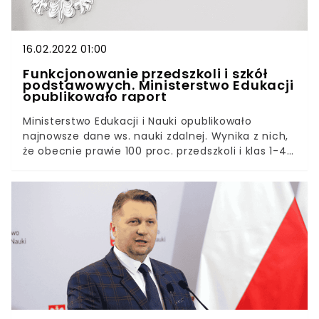
sporządzone na podstawie danych otrzymanych
od kuratorów oświaty.
16.02.2022 01:00
Funkcjonowanie przedszkoli i szkół
podstawowych. Ministerstwo Edukacji
opublikowało raport
Ministerstwo Edukacji i Nauki opublikowało
najnowsze dane ws. nauki zdalnej. Wynika z nich,
że obecnie prawie 100 proc. przedszkoli i klas 1-4
uczy się w trybie stacjonarnym. Biorąc pod
uwagę fakt, że niedługo starsi uczniowie wrócą
do ławek szkolny, informacja ta napawa bardzo
pozytywnie.Nic tak nie dekoncentruje młodzieży
jak ciągłe kwarantanny i zmiany trybu nauczania.
Niedługo uczniowie szkół średnich i klasy 5-8
wrócą do szkoły i, zgodnie z zapewnieniem
ministra Czarnka, zostaną w niej do końca roku.