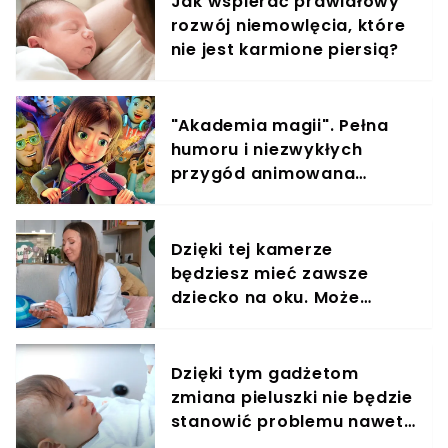
Jak wspierać prawidłowy
rozwój niemowlęcia, które
nie jest karmione piersią?
"Akademia magii". Pełna
humoru i niezwykłych
przygód animowana
opowieść o wielkich
marzeniach
Dzięki tej kamerze
będziesz mieć zawsze
dziecko na oku. Może
działać jak monitoring
Dzięki tym gadżetom
zmiana pieluszki nie będzie
stanowić problemu nawet
w nocy