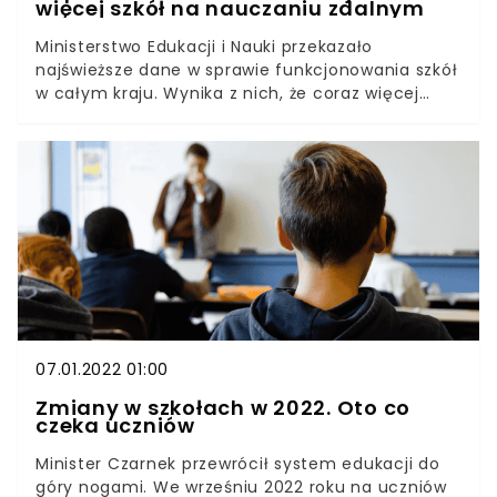
więcej szkół na nauczaniu zdalnym
Ministerstwo Edukacji i Nauki przekazało
najświeższe dane w sprawie funkcjonowania szkół
w całym kraju. Wynika z nich, że coraz więcej
placówek przechodzi na nauczanie zdalne. Na
dzień dzisiejszy stacjonarnie pracuje ponad 93
proc. szkół podstawowych i 94,5 proc. szkół
ponadpodstawowych.Kuratorium oświaty
regularnie zbiera dane ze szkół w całej Polsce.
Najświeższy komunikat z ministerstwa nie
nastraja pozytywnie. Coraz więcej szkół rezygnuje
z nauczania stacjonarnego.
07.01.2022 01:00
Zmiany w szkołach w 2022. Oto co
czeka uczniów
Minister Czarnek przewrócił system edukacji do
góry nogami. We wrześniu 2022 roku na uczniów