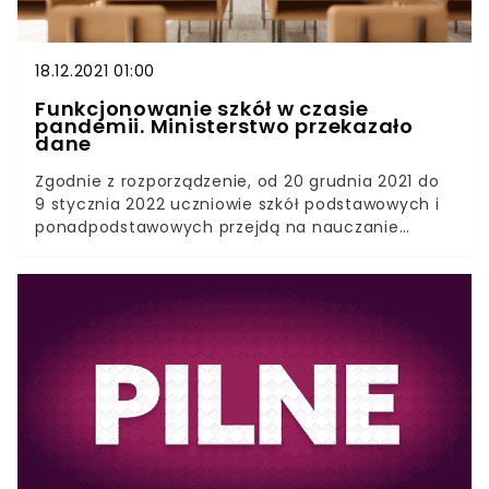
Na zwycięzców czekają atrakcyjne nagrody.
18.12.2021 01:00
Funkcjonowanie szkół w czasie
pandemii. Ministerstwo przekazało
dane
Zgodnie z rozporządzenie, od 20 grudnia 2021 do
9 stycznia 2022 uczniowie szkół podstawowych i
ponadpodstawowych przejdą na nauczanie
zdalne. Oznacza to, że 17 grudnia był ostatnim
dniem, w którym polska młodzież poszła do szkoły
w 2021. Ministerstwo Edukacji i Nauki udostępniło
dane podsumowujące sytuację epidemiologiczną
w placówkach. Resort edukacji regularnie
przekazuje dane dotyczące sytuacji
epidemiologicznej w polskich szkołach. Najnowsze
statystyki wyglądają bardzo niepokojąco. Duża
część uczniów korzystała z nauki zdalnej już od
połowy grudnia.