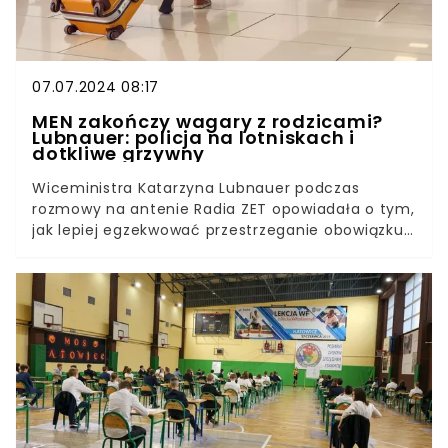
07.07.2024 08:17
MEN zakończy wagary z rodzicami?
Lubnauer: policja na lotniskach i
dotkliwe grzywny
Wiceministra Katarzyna Lubnauer podczas
rozmowy na antenie Radia ZET opowiadała o tym,
jak lepiej egzekwować przestrzeganie obowiązku
szkolnego. Wszystko dlatego, że dzieci mają
sporo nieobecności, a rodzice zdają się nie
postrzegać chodzenia do szkoły jako
obowiązku.Wiceministra nawiązała do sytuacji, w
której rodzice zabierają swoje pociechy na
wakacje w trakcie roku szkolnego. Obecnie w
Polsce nie ma za to żadnych konsekwencji. Czy
będą zmiany?