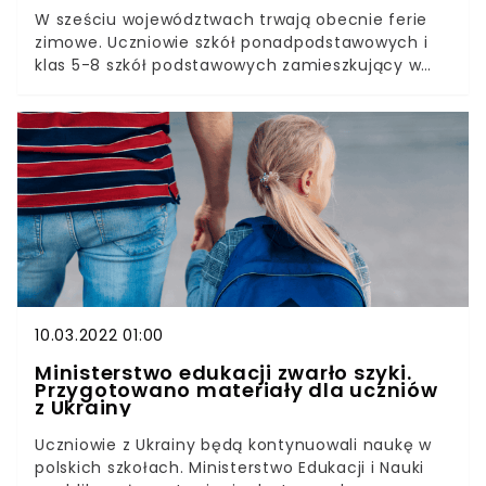
W sześciu województwach trwają obecnie ferie
zimowe. Uczniowie szkół ponadpodstawowych i
klas 5-8 szkół podstawowych zamieszkujący w
pozostałych rejonach Polski, zgodnie z decyzją
Ministerstwa Edukacji i Nauki przebywają na
nauce zdalnej. Większość klas 1-4 szkół
podstawowych funkcjonuje w trybie
stacjonarnym.Ministerstwo Edukacji i Nauki
opublikowało komunikat dotyczący
funkcjonowania przedszkoli i szkół z wyłączeniem
województw, w których trwają ferie. Dane dotyczą
klas 1-4 z dziesięciu województw.
10.03.2022 01:00
Ministerstwo edukacji zwarło szyki.
Przygotowano materiały dla uczniów
z Ukrainy
Uczniowie z Ukrainy będą kontynuowali naukę w
polskich szkołach. Ministerstwo Edukacji i Nauki