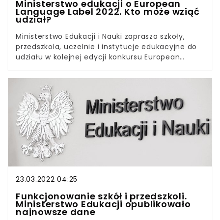
Ministerstwo edukacji o European
Language Label 2022. Kto może wziąć
udział?
Ministerstwo Edukacji i Nauki zaprasza szkoły,
przedszkola, uczelnie i instytucje edukacyjne do
udziału w kolejnej edycji konkursu European
Language Label. Laureaci otrzymają prestiżowe
wyróżnienie, jakim jest Europejski znak
innowacyjności w dziedzinie nauczania i uczenia
się języków obcych (ELL).Konkurs European
Language Label (Europejski znak innowacyjności
w dziedzinie nauczania i uczenia się języków
obcych) skierowany jest do przedszkoli szkół,
uczelni i instytucji edukacyjnych. Nagroda w
konkursie przyznawana jest za projekt językowy
realizowany pod opieką koordynatora w instytucji
edukacyjnej.
23.03.2022 04:25
Funkcjonowanie szkół i przedszkoli.
Ministerstwo Edukacji opublikowało
najnowsze dane