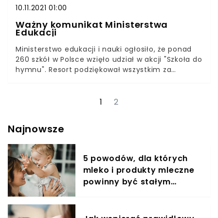
10.11.2021 01:00
Ważny komunikat Ministerstwa
Edukacji
Ministerstwo edukacji i nauki ogłosiło, że ponad
260 szkół w Polsce wzięło udział w akcji "Szkoła do
hymnu". Resort podziękował wszystkim za
zaangażowanie. Przy okazji Przemysław Czarnek
wydał oświadczenie dotyczące tego
wydarzenia.Już od 4 lat Ministerstwo Edukacji i
1
2
Nauki organizuje wydarzenie "Szkoła do hymnu"
podczas którego uczniowie polskich placówek
Najnowsze
szkolnych wstają, aby odśpiewać hymn o 11:11 z
okazji 11 listopada. Minister podziękował wszystkim
za udział.
5 powodów, dla których
mleko i produkty mleczne
powinny być stałym
elementem diety roczniaka