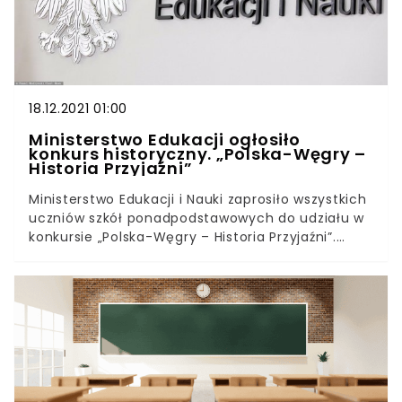
świadczeń stypendialnych i rozszerzenie
uprawnień do stypendiów dla osób
niepełnosprawnych.
18.12.2021 01:00
Ministerstwo Edukacji ogłosiło
konkurs historyczny. „Polska-Węgry –
Historia Przyjaźni”
Ministerstwo Edukacji i Nauki zaprosiło wszystkich
uczniów szkół ponadpodstawowych do udziału w
konkursie „Polska-Węgry – Historia Przyjaźni”.
Organizowane przez Fundację Instytutu Studiów
Wschodnich oraz Instytutu Współpracy Polsko-
Węgierskiej im. Wacława Felczaka
przedsięwzięcie ma na celu rozwijanie wiedzy
historycznej młodych, a także promowanie
zasłużonych postaci historycznych. Ministerstwo
Edukacji i Nauki objęło konkurs swoim
patronatem. Zgłaszać się można do 17 stycznia.