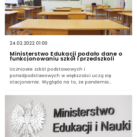
Polskę". W ramach przedsięwzięcia uczniowie i
nauczyciele po raz kolejny będą mogli otrzymać
dofinansowanie wycieczki szkolnej.
24.02.2022 01:00
Ministerstwo Edukacji podało dane o
funkcjonowaniu szkół i przedszkoli
Uczniowie szkół podstawowych i
ponadpodstawowych w większości uczą się
stacjonarnie. Wygląda na to, że pandemia
odpuszcza i nie pojawiają się ogniska zakażeń w
placówkach szkolnych. Tylko jedna szkoła w całej
Polsce prowadzi obecnie naukę w trybie zdalnym,
a cztery w trybie mieszanym.Ministerstwo
edukacji i nauki podało komunikaty dotyczące
funkcjonowania szkół podstawowych i
ponadpodstawowych z wyłączeniem województw,
w których trwają ferie. Komunikaty zostały