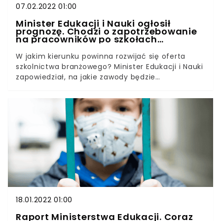
07.02.2022 01:00
Minister Edukacji i Nauki ogłosił
prognozę. Chodzi o zapotrzebowanie
na pracowników po szkołach
branżowych
W jakim kierunku powinna rozwijać się oferta
szkolnictwa branżowego? Minister Edukacji i Nauki
zapowiedział, na jakie zawody będzie
zapotrzebowanie na rynku pracy. Wśród nich
m.in. automatyk, betoniarz-zbrojarz, cieśla,
monter konstrukcji budowlanych oraz monter
stolarki budowlanej.Minister Edukacji i Nauki podał
komunikat zawierający prognozę
zapotrzebowania na pracowników w zawodach
szkolnictwa branżowego. Alfabetyczny wykaz
zawiera 30 zawodów, na które – ze względu na
znaczenie dla rozwoju państwa – jest szczególne
zapotrzebowanie na rynku pracy.
18.01.2022 01:00
Raport Ministerstwa Edukacji. Coraz