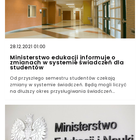
polskich przedszkolach. Na dzień dzisiejszy
stanowią one jedyny etap edukacji, w którym na
tak dużą skalę trwają lekcje stacjonarne. Ponad
98 proc. z nich prowadzi zajęcia tradycyjne.
28.12.2021 01:00
Ministerstwo edukacji informuje o
zmianach w systemie świadczeń dla
studentów
Od przyszłego semestru studentów czekają
zmiany w systemie świadczeń. Będą mogli liczyć
na dłuższy okres przysługiwania świadczeń
stypendialnych, a osoby niepełnosprawne będą
miały więcej uprawnień do
stypendiów.Ministerstwo edukacji poinformowało,
że od semestru letniego roku akademickiego
2021/2022 w systemie świadczeń dla studentów
nastąpią istotne zmiany. Do najważniejszych
należy wydłużenie okresu przysługiwania