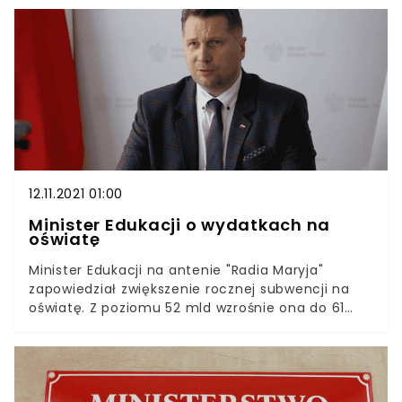
podstaw programowych, ponieważ, jak twierdzą,
dzieci mają odwoływane lekcje albo mają
zastępstwa. Ministerstwo Edukacji i Nauki
uspokaja.Zaniepokojeni rodzice zwracają uwagę
na to, że nauczyciele często trafiają na
kwarantannę lub biorą zwolnienia lekarskie w
związku z obowiązującymi przepisami. W
konsekwencji plany lekcji ulegają zmianom.
12.11.2021 01:00
Minister Edukacji o wydatkach na
oświatę
Minister Edukacji na antenie "Radia Maryja"
zapowiedział zwiększenie rocznej subwencji na
oświatę. Z poziomu 52 mld wzrośnie ona do 61
mld zł. Nauczyciele mogą spodziewać się
podwyżek. Minister Edukacji i Nauki w rozmowie
dla "Aktualności dnia" zapewnił, że blisko 3 mld zł
z budżetu zostanie przeznaczona na podwyżki dla
pracowników oświaty. Czarnek odpowiedział w