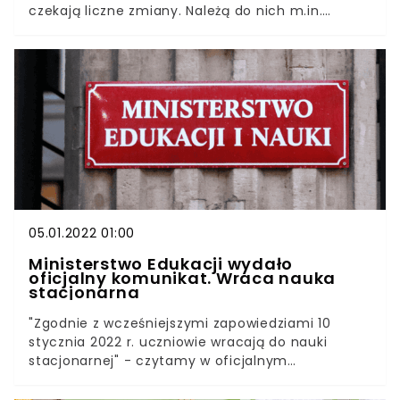
czekają liczne zmiany. Należą do nich m.in.
nowelizacja prawa oświatowego, aktualizacja listy
lektur czy wprowadzenie nowego przedmiotu. Z
poniższego artykułu dowiecie się czego
spodziewać się w szkołach w 2022.Wraz z nowym
rokiem szkolnym do szkół wejdzie wiele zmian.
Większość z nich powstała z inicjatywy ministra
Przemysława Czarnka. Uczniowie powinni się
przygotować.
05.01.2022 01:00
Ministerstwo Edukacji wydało
oficjalny komunikat. Wraca nauka
stacjonarna
"Zgodnie z wcześniejszymi zapowiedziami 10
stycznia 2022 r. uczniowie wracają do nauki
stacjonarnej" - czytamy w oficjalnym
komunikacie Ministerstwa Edukacji i Nauki. Już od
przyszłego tygodnia zajęcia w szkołach będą