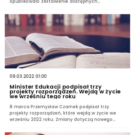
opublikowało zestawienie dostępnych
materiałów, które można wykorzystać w pracy z
ukraińskimi dziećmi. W związku z konfliktem
zbrojnym w Ukrainie oraz masowym napływem
ukraińskich rodzin do naszego kraju, do polskich
szkół przyjmowane będą dzieci z Ukrainy.
Ministerstwo Edukacji i Nauki przygotowało
zestawienie materiałów edukacyjnych do
wykorzystania w pracy z nowymi uczniami.
09.03.2022 01:00
Minister Edukacji podpisał trzy
projekty rozporządzeń. Wejdą w życie
we wrześniu tego roku
8 marca Przemysław Czarnek podpisał trzy
projekty rozporządzeń, które wejdą w życie we
wrześniu 2022 roku. Zmiany dotyczą nowego
przedmiotu historia i teraźniejszość oraz
podstawy programowej lekcji historii i wiedzy o