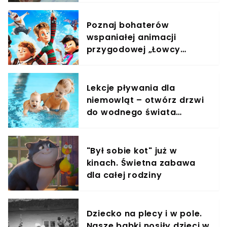
Poznaj bohaterów
wspaniałej animacji
przygodowej „Łowcy
przygód”, którzy ratują
świat! Film już w kinach!
Lekcje pływania dla
niemowląt – otwórz drzwi
do wodnego świata
swojego dziecka!
"Był sobie kot" już w
kinach. Świetna zabawa
dla całej rodziny
Dziecko na plecy i w pole.
Nasze babki nosiły dzieci w