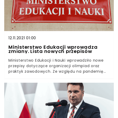
ten sposób na zarzuty Ryszarda Proksy
twierdzącego, że nie ma zabezpieczonych
pieniędzy na pensje nauczycieli.
12.11.2021 01:00
Ministerstwo Edukacji wprowadza
zmiany. Lista nowych przepisów
Ministerstwo Edukacji i Nauki wprowadziło nowe
przepisy dotyczące organizacji olimpiad oraz
praktyk zawodowych. Ze względu na pandemię
koronawirusa organizatorzy konkursów umożliwią
uczniom udział w zawodach w sposób zdalny lub
w innym terminie. Ponadto czas na zaliczenie
praktyk zawodowych zostanie
zmieniony.Ministerstwo Edukacji wprowadziło na
rok 2021/2022 rozwiązania analogiczne do tych z
roku 2020/2021. Resort chce w ten sposób
zabezpieczyć uczniów przed zmianami idącymi w