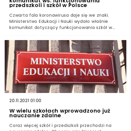
komunikat ws. funkcjonowania
przedszkoli i szkół w Polsce
Czwarta fala koronawirusa daje się we znaki.
Ministerstwo Edukacji i Nauki wydało właśnie
komunikat dotyczący funkcjonowania szkół w
całej Polsce. Zauważalny jest duży wzrost
placówek, które przeszły na naukę zdalną lub
mieszaną.Minister Zdrowia Adam Niedzielski na
konferencji prasowej, która odbyła się 24
listopada, ocenił, że obecna sytuacja w Polsce
związana z pandemią COVID-19 jest
niebezpieczna. Można to zauważyć także po
statystykach, dotyczących stanu funkcjonowania
szkół.
20.11.2021 01:00
W wielu szkołach wprowadzono już
nauczanie zdalne
Coraz więcej szkół i przedszkoli przechodzi na