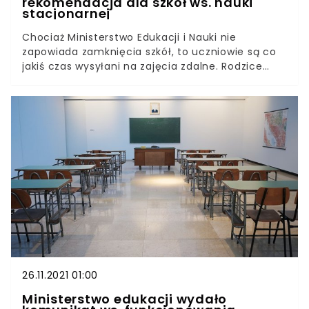
rekomendacja dla szkół ws. nauki
stacjonarnej
Chociaż Ministerstwo Edukacji i Nauki nie
zapowiada zamknięcia szkół, to uczniowie są co
jakiś czas wysyłani na zajęcia zdalne. Rodzice
domagają się ustabilizowania sytuacji. Anna
Ostrowska przekazała oświadczenie dotyczące
nowej rekomendacji resortu. Na podstawie nowej
rekomendacji dyrektorzy szkół będą mogli
decydować, która grupa uczniów pozostanie w
szkole, a która zostanie wysłana do domu. Do tej
pory na kwarantannę były wysyłane całe klasy,
roczniki lub szkoły. Od teraz będzie można ich
dzielić.
26.11.2021 01:00
Ministerstwo edukacji wydało