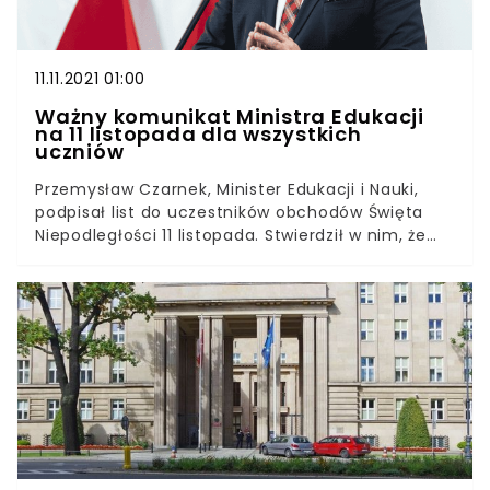
parze z przejściem nauczanie zdalne.
11.11.2021 01:00
Ważny komunikat Ministra Edukacji
na 11 listopada dla wszystkich
uczniów
Przemysław Czarnek, Minister Edukacji i Nauki,
podpisał list do uczestników obchodów Święta
Niepodległości 11 listopada. Stwierdził w nim, że
niezwykle ważne jest kształtowanie postaw
patriotycznych i szacunku do historii wśród
młodych Polaków.Przemysław Czarnek
przypomniał o kolejnej rocznicy odzyskania
niepodległości przez Polskę. Z tej okazji podpisał
oficjalny list skierowany do wszystkich biorących
udział w obchodach 11 listopada. Poruszana w nim
jest kwestia uczniów.