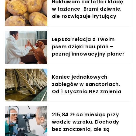
Nakłuwam kartofla i kładę
w łazience. Brzmi dziwnie,
ale rozwiązuje irytujący
problem
Lepsza relacja z Twoim
psem dzięki hau.plan –
poznaj innowacyjny planer
treningowy
Koniec jednakowych
zabiegów w sanatoriach.
Od 1 stycznia NFZ zmienia
zasady dla kuracjuszy
215,84 zł co miesiąc przy
wadzie wzroku. Dochody
bez znaczenia, ale są