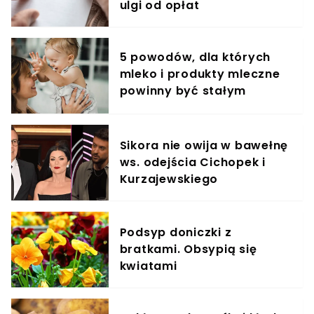
ulgi od opłat
5 powodów, dla których
mleko i produkty mleczne
powinny być stałym
elementem diety roczniaka
Sikora nie owija w bawełnę
ws. odejścia Cichopek i
Kurzajewskiego
Podsyp doniczki z
bratkami. Obsypią się
kwiatami