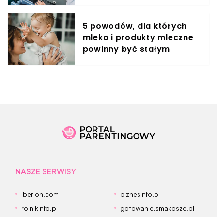
warunki
5 powodów, dla których
mleko i produkty mleczne
powinny być stałym
elementem diety roczniaka
NASZE SERWISY
Iberion.com
biznesinfo.pl
rolnikinfo.pl
gotowanie.smakosze.pl