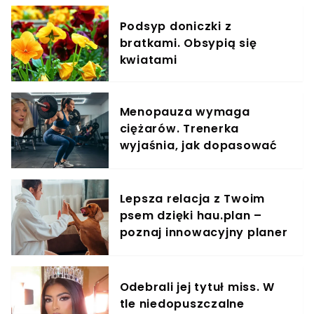
Podsyp doniczki z
bratkami. Obsypią się
kwiatami
Menopauza wymaga
ciężarów. Trenerka
wyjaśnia, jak dopasować
trening do kobiecego
organizmu
Lepsza relacja z Twoim
psem dzięki hau.plan –
poznaj innowacyjny planer
treningowy
Odebrali jej tytuł miss. W
tle niedopuszczalne