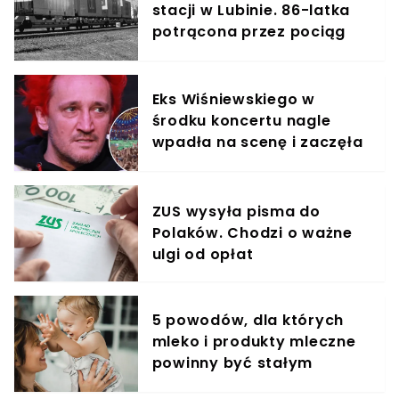
stacji w Lubinie. 86-latka
potrącona przez pociąg
towarowy
Eks Wiśniewskiego w
środku koncertu nagle
wpadła na scenę i zaczęła
krzyczeć. Publika zamarła
ZUS wysyła pisma do
Polaków. Chodzi o ważne
ulgi od opłat
5 powodów, dla których
mleko i produkty mleczne
powinny być stałym
elementem diety roczniaka