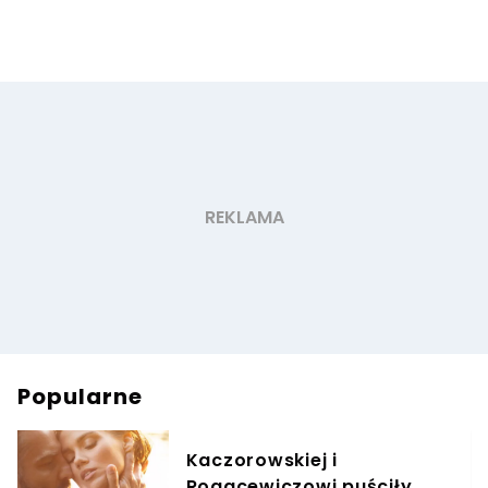
Popularne
Kaczorowskiej i
Rogacewiczowi puściły