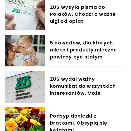
ZUS wysyła pisma do
Polaków. Chodzi o ważne
ulgi od opłat
5 powodów, dla których
mleko i produkty mleczne
powinny być stałym
elementem diety roczniaka
ZUS wydał ważny
komunikat do wszystkich
interesantów. Może
pokrzyżować plany.
"Przepraszamy"
Podsyp doniczki z
bratkami. Obsypią się
kwiatami