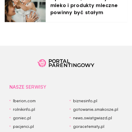
mleko i produkty mleczne
powinny być stałym
elementem diety roczniaka
NASZE SERWISY
Iberion.com
biznesinfo.pl
rolnikinfo.pl
gotowanie.smakosze.pl
goniec.pl
news.swiatgwiazd.pl
pacjenci.pl
goracetematy.pl