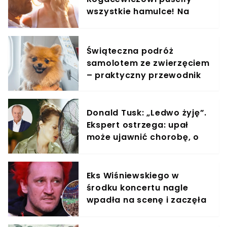
wszystkie hamulce! Na
zdjęciach widać, co
wyprawiali w wodzie
Świąteczna podróż
samolotem ze zwierzęciem
– praktyczny przewodnik
Donald Tusk: „Ledwo żyję”.
Ekspert ostrzega: upał
może ujawnić chorobę, o
której nie masz pojęcia
Eks Wiśniewskiego w
środku koncertu nagle
wpadła na scenę i zaczęła
krzyczeć. Publika zamarła