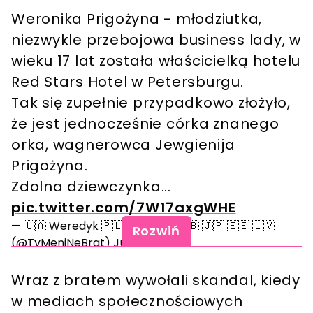
Weronika Prigożyna - młodziutka,
niezwykle przebojowa business lady, w
wieku 17 lat została właścicielką hotelu
Red Stars Hotel w Petersburgu.
Tak się zupełnie przypadkowo złożyło,
że jest jednocześnie córka znanego
orka, wagnerowca Jewgienija
Prigożyna.
Zdolna dziewczynka...
pic.twitter.com/7W17axgWHE
— 🇺🇦 Weredyk 🇵🇱 🇱🇹 🇺🇸 🇬🇧 🇯🇵 🇪🇪 🇱🇻
Rozwiń
(@TyMeniNeBrat)
June 5, 2023
Wraz z bratem wywołali skandal, kiedy
w mediach społecznościowych