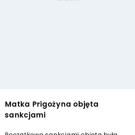
Matka Prigożyna objęta
sankcjami
Początkowo sankcjami objęta była