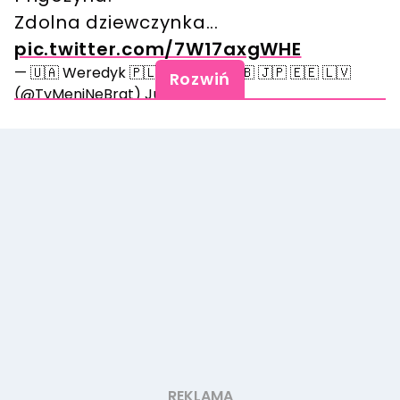
Zdolna dziewczynka...
pic.twitter.com/7W17axgWHE
— 🇺🇦 Weredyk 🇵🇱 🇱🇹 🇺🇸 🇬🇧 🇯🇵 🇪🇪 🇱🇻
Rozwiń
(@TyMeniNeBrat)
June 5, 2023