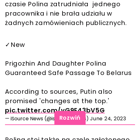
czasie Polina zatrudniała jednego
pracownika i nie brała udziału w
żadnych zamówieniach publicznych.
✓New
Prigozhin And Daughter Polina
Guaranteed Safe Passage To Belarus
According to sources, Putin also
promised 'changes at the top.'
pic.twitter.com/vG9E43bV5G
Rozwiń
— iSource News (@isource_news)
June 24, 2023
Polina stoi także na czele założonego