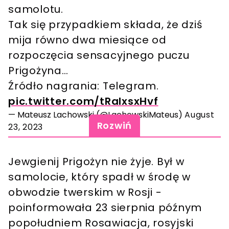
samolotu.
Tak się przypadkiem składa, że dziś
mija równo dwa miesiące od
rozpoczęcia sensacyjnego puczu
Prigożyna…
Źródło nagrania: Telegram.
pic.twitter.com/tRalxsxHvf
— Mateusz Lachowski (@LachowskiMateus)
August
Rozwiń
23, 2023
Jewgienij Prigożyn nie żyje. Był w
samolocie, który spadł w środę w
obwodzie twerskim w Rosji -
poinformowała 23 sierpnia późnym
popołudniem Rosawiacja, rosyjski