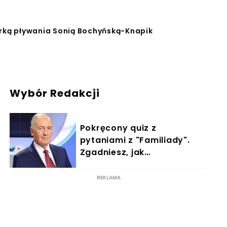
rką pływania Sonią Bochyńską-Knapik
Wybór Redakcji
Pokręcony quiz z
pytaniami z "Familiady".
Zgadniesz, jak
odpowiedzieli
ankietowani?