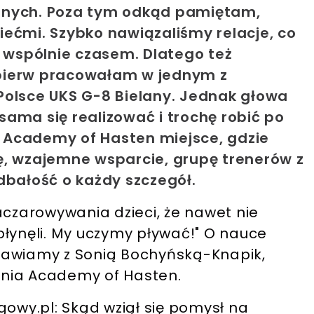
nnych. Poza tym odkąd pamiętam,
ećmi. Szybko nawiązaliśmy relacje, co
wspólnie czasem. Dlatego też
pierw pracowałam w jednym z
Polsce UKS G-8 Bielany. Jednak głowa
ama się realizować i trochę robić po
 Academy of Hasten miejsce, gdzie
ę, wzajemne wsparcie, grupę trenerów z
ałość o każdy szczegół.
zarowywania dzieci, że nawet nie
zepłynęli. My uczymy pływać!" O nauce
mawiamy z Sonią Bochyńską-Knapik,
wania Academy of Hasten.
gowy.pl: Skąd wziął się pomysł na