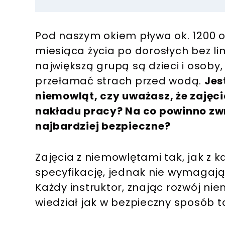
Pod naszym okiem pływa ok. 1200 o
miesiąca życia po dorosłych bez l
największą grupą są dzieci i osoby,
przełamać strach przed wodą.
Jes
niemowląt, czy uważasz, że zaję
nakładu pracy? Na co powinno zwr
najbardziej bezpieczne?
Zajęcia z niemowlętami tak, jak z
specyfikację, jednak nie wymagaj
Każdy instruktor, znając rozwój ni
wiedział jak w bezpieczny sposób t