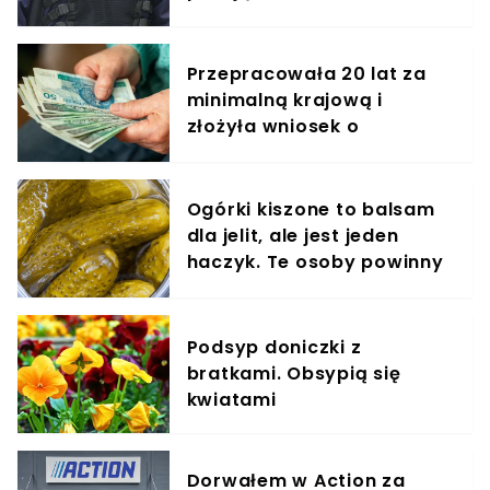
"łowców cieni"
Przepracowała 20 lat za
minimalną krajową i
złożyła wniosek o
emeryturę. Tyle wypłaci jej
ZUS
Ogórki kiszone to balsam
dla jelit, ale jest jeden
haczyk. Te osoby powinny
omijać je szerokim łukiem
Podsyp doniczki z
bratkami. Obsypią się
kwiatami
Dorwałem w Action za