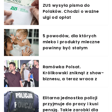
ZUS wysyła pisma do
Polaków. Chodzi o ważne
ulgi od opłat
5 powodów, dla których
mleko i produkty mleczne
powinny być stałym
elementem diety roczniaka
Ramówka Polsat.
Królikowski zniknął z show-
biznesu, a teraz wraca z
Izabelą u boku
Elitarna jednostka policji
przyjmuje do pracy i kusi
pensją. Takie zarobki dla