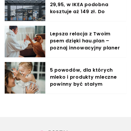
29,95, w IKEA podobna
kosztuje aż 149 zł. Do
kuchni nie ma lepszego
cudeńka
Lepsza relacja z Twoim
psem dzięki hau.plan –
poznaj innowacyjny planer
treningowy
5 powodów, dla których
mleko i produkty mleczne
powinny być stałym
elementem diety roczniaka