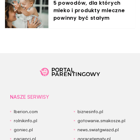
5 powodów, dla których
mleko i produkty mleczne
powinny być stałym
elementem diety roczniaka
NASZE SERWISY
Iberion.com
biznesinfo.pl
rolnikinfo.pl
gotowanie.smakosze.pl
goniec.pl
news.swiatgwiazd.pl
pacjenci.pl
goracetematy.pl