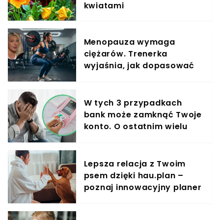
kwiatami
Menopauza wymaga
ciężarów. Trenerka
wyjaśnia, jak dopasować
trening do kobiecego
organizmu
W tych 3 przypadkach
bank może zamknąć Twoje
konto. O ostatnim wielu
klientów nie ma pojęcia
Lepsza relacja z Twoim
psem dzięki hau.plan –
poznaj innowacyjny planer
treningowy