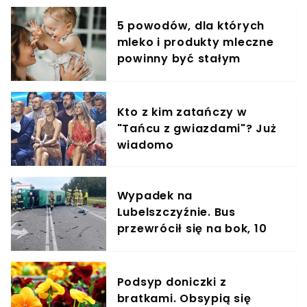
5 powodów, dla których
mleko i produkty mleczne
powinny być stałym
elementem diety roczniaka
Kto z kim zatańczy w
"Tańcu z gwiazdami"? Już
wiadomo
Wypadek na
Lubelszczyźnie. Bus
przewrócił się na bok, 10
osób rannych
Podsyp doniczki z
bratkami. Obsypią się