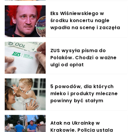
Eks Wiśniewskiego w
środku koncertu nagle
wpadła na scenę i zaczęła
krzyczeć. Publika zamarła
ZUS wysyła pisma do
Polaków. Chodzi o ważne
ulgi od opłat
5 powodów, dla których
mleko i produkty mleczne
powinny być stałym
elementem diety roczniaka
Atak na Ukrainkę w
Krakowie. Policja ustala