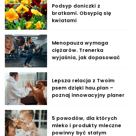
Podsyp doniczki z
bratkami. Obsypią się
kwiatami
Menopauza wymaga
ciężarów. Trenerka
wyjaśnia, jak dopasować
trening do kobiecego
organizmu
Lepsza relacja z Twoim
psem dzięki hau.plan –
poznaj innowacyjny planer
treningowy
5 powodów, dla których
mleko i produkty mleczne
powinny być stałym