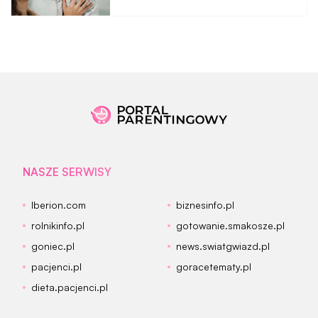
elementem diety roczniaka
NASZE SERWISY
Iberion.com
biznesinfo.pl
rolnikinfo.pl
gotowanie.smakosze.pl
goniec.pl
news.swiatgwiazd.pl
pacjenci.pl
goracetematy.pl
dieta.pacjenci.pl