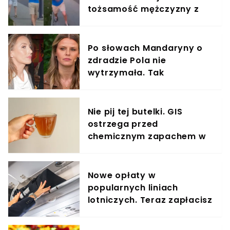
tożsamość mężczyzny z
nagrania
Po słowach Mandaryny o
zdradzie Pola nie
wytrzymała. Tak
odpowiedziała
Nie pij tej butelki. GIS
ostrzega przed
chemicznym zapachem w
znanym napoju
Nowe opłaty w
popularnych liniach
lotniczych. Teraz zapłacisz
za umieszczenie bagażu w
schowku