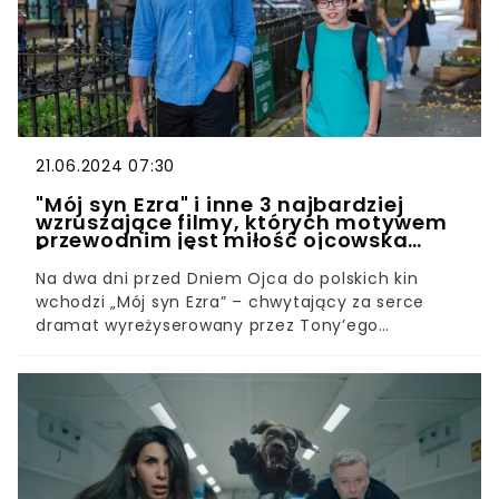
21.06.2024 07:30
"Mój syn Ezra" i inne 3 najbardziej
wzruszające filmy, których motywem
przewodnim jest miłość ojcowska
[ZESTAWIENIE]
Na dwa dni przed Dniem Ojca do polskich kin
wchodzi „Mój syn Ezra” – chwytający za serce
dramat wyreżyserowany przez Tony’ego
Goldwyna. To pełna humoru opowieść o mocy
ojcowskiej miłości, która z całą pewnością
pozostawi widzów z głową pełną głębokich
refleksji. Ogromnym atutem produkcji jest
gwiazdorska obsada. W „Mój syn Ezra” wystąpiła
plejada uznanych i popularnych aktorów, m. in.
Bobby Cannavale, Robert De Niro, Whoopi