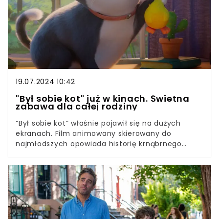
19.07.2024 10:42
"Był sobie kot" już w kinach. Świetna
zabawa dla całej rodziny
“Był sobie kot” właśnie pojawił się na dużych
ekranach. Film animowany skierowany do
najmłodszych opowiada historię krnąbrnego
kocura, którego czeka zderzenie z
rzeczywistością. Jak zakończy się jego przygoda z
dziesięcioma życiami? Bohaterom głosów
udzieliła gwiazdorska obsada.