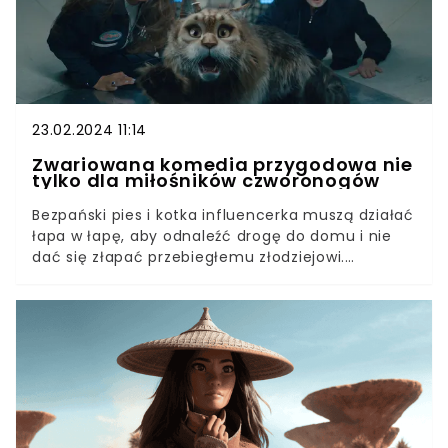
Goldberg I Rose Byrne.
23.02.2024 11:14
Zwariowana komedia przygodowa nie
tylko dla miłośników czworonogów
Bezpański pies i kotka influencerka muszą działać
łapa w łapę, aby odnaleźć drogę do domu i nie
dać się złapać przebiegłemu złodziejowi.
Międzypokoleniowy humor, znakomite efekty
specjalne i zwroty akcji, od których można dostać
kota.