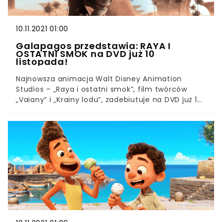
10.11.2021 01:00
Galapagos przedstawia: RAYA I
OSTATNI SMOK na DVD już 10
listopada!
Najnowsza animacja Walt Disney Animation
Studios – „Raya i ostatni smok”, film twórców
„Vaiany” i „Krainy lodu”, zadebiutuje na DVD już 10
listopada. „Raya i ostatni smok” zabierze widzów
w ekscytującą, epicką podróż do fantastycznego
świata Kumandry, w którym dawno, dawno temu
ludzie i smoki żyli razem w harmonii. Kiedy jednak
niezwykłej krainie groziła zagłada ze strony złych
Druunów, smoki się poświęciły, by ocalić ludzkość.
Pięćset lat później złe siły powróciły i znów stały
się zagrożeniem dla Kumandry. Aby ocalić swój
kraj i zjednoczyć naród, samotna wojowniczka
Raya musi wytropić legendarnego ostatniego
smoka i zniszczyć Druunów. – Raya straciła