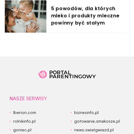
5 powodów, dla których
mleko i produkty mleczne
powinny być stałym
elementem diety roczniaka
NASZE SERWISY
Iberion.com
biznesinfo.pl
rolnikinfo.pl
gotowanie.smakosze.pl
goniec.pl
news.swiatgwiazd.pl