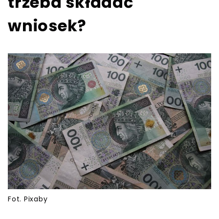
trzeba składać
wniosek?
Fot. Pixaby