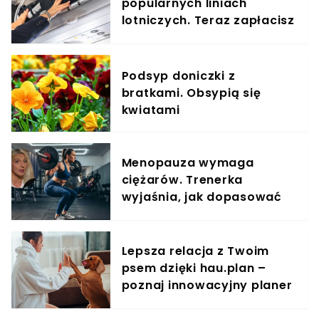
popularnych liniach
lotniczych. Teraz zapłacisz
za umieszczenie bagażu w
schowku
Podsyp doniczki z
bratkami. Obsypią się
kwiatami
Menopauza wymaga
ciężarów. Trenerka
wyjaśnia, jak dopasować
trening do kobiecego
organizmu
Lepsza relacja z Twoim
psem dzięki hau.plan –
poznaj innowacyjny planer
treningowy