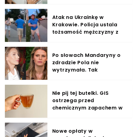
elementem diety roczniaka
Atak na Ukrainkę w
Krakowie. Policja ustala
tożsamość mężczyzny z
nagrania
Po słowach Mandaryny o
zdradzie Pola nie
wytrzymała. Tak
odpowiedziała
Nie pij tej butelki. GIS
ostrzega przed
chemicznym zapachem w
znanym napoju
Nowe opłaty w