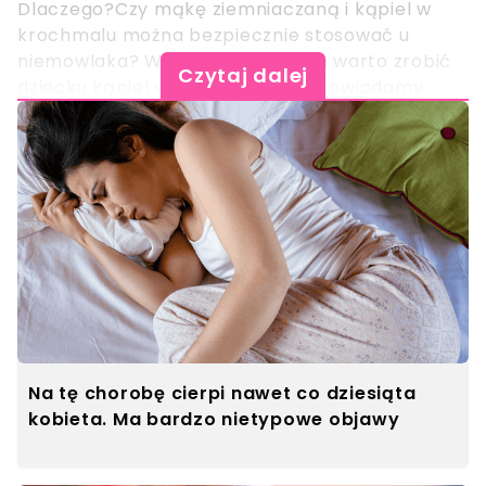
Dlaczego?Czy mąkę ziemniaczaną i kąpiel w
krochmalu można bezpiecznie stosować u
niemowlaka? W jakich sytuacjach warto zrobić
Czytaj dalej
dziecku kąpiel w krochmalu? Odpowiadamy.
Na tę chorobę cierpi nawet co dziesiąta
kobieta. Ma bardzo nietypowe objawy