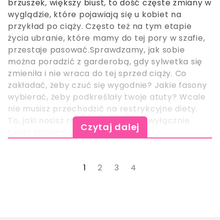
brzuszek, większy biust, to dość częste zmiany w
wyglądzie, które pojawiają się u kobiet na
przykład po ciąży. Często też na tym etapie
życia ubranie, które mamy do tej pory w szafie,
przestaje pasować.Sprawdzamy, jak sobie
można poradzić z garderobą, gdy sylwetka się
zmieniła i nie wraca do tej sprzed ciąży. Co
zakładać, żeby czuć się wygodnie? Jakie fasony
wybierać, żeby podkreślały twoje atuty? Wcale
nie musisz przechodzić na restrykcyjne diety.
To, jaki nosisz rozmiar, jest tylko i wyłącznie
Czytaj dalej
twoją sprawą.
1
2
3
4