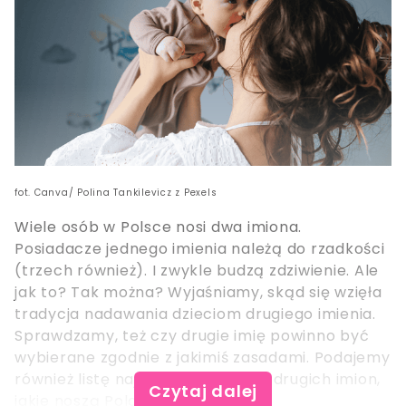
fot. Canva/ Polina Tankilevicz z Pexels
Wiele osób w Polsce nosi dwa imiona.
Posiadacze jednego imienia należą do rzadkości
(trzech również). I zwykle budzą zdziwienie. Ale
jak to? Tak można? Wyjaśniamy, skąd się wzięła
tradycja nadawania dzieciom drugiego imienia.
Sprawdzamy, też czy drugie imię powinno być
wybierane zgodnie z jakimiś zasadami. Podajemy
również listę najpopularniejszych drugich imion,
Czytaj dalej
jakie noszą Polacy.