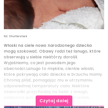
fot. Shutterstock
Włoski na ciele nowo narodzonego dziecka
mogą szokować. Obawy rodzi też lanugo, które
obserwują u siebie niektórzy dorośli.
Wyjaśniamy, co jest powodem jego
obecności.Lanugo to miękkie, cienkie włoski,
które pokrywają ciało dziecka w brzuchu mamy.
Chronią płód, pomagając mu w utrzymaniu
odpowiedniej temperatury ciała. Niektóre
noworodki przychodzą na świat z lanugo,
zwłaszcza jeśli urodziły się przedwcześnie.
Czytaj dalej
Lanugo może też pojawić się u dorosłych.