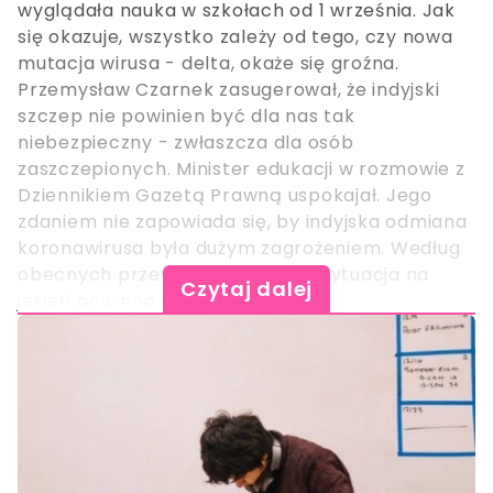
wyglądała nauka w szkołach od 1 września. Jak
się okazuje, wszystko zależy od tego, czy nowa
mutacja wirusa - delta, okaże się groźna.
Przemysław Czarnek zasugerował, że indyjski
szczep nie powinien być dla nas tak
niebezpieczny - zwłaszcza dla osób
zaszczepionych. Minister edukacji w rozmowie z
Dziennikiem Gazetą Prawną uspokajał. Jego
zdaniem nie zapowiada się, by indyjska odmiana
koronawirusa była dużym zagrożeniem. Według
obecnych przewidywań resortu sytuacja na
Czytaj dalej
jesień powinna być stabilna.