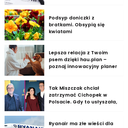
Podsyp doniczki z
bratkami. Obsypią się
kwiatami
Lepsza relacja z Twoim
psem dzięki hau.plan –
poznaj innowacyjny planer
treningowy
Tak Miszczak chciał
zatrzymać Cichopek w
Polsacie. Gdy to usłyszała,
odmówiła
Ryanair ma złe wieści dla