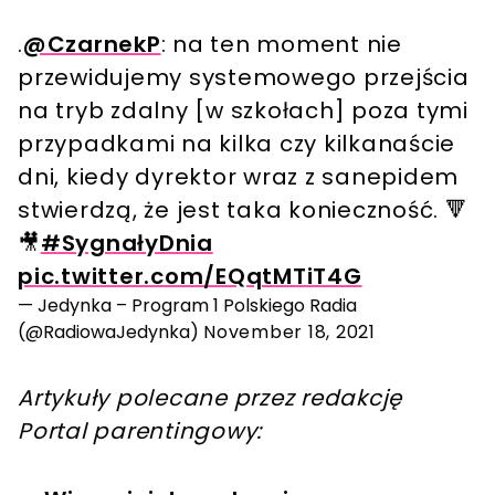
.
@CzarnekP
: na ten moment nie
przewidujemy systemowego przejścia
na tryb zdalny [w szkołach] poza tymi
przypadkami na kilka czy kilkanaście
dni, kiedy dyrektor wraz z sanepidem
stwierdzą, że jest taka konieczność. 🔻
🎥
#SygnałyDnia
pic.twitter.com/EQqtMTiT4G
— Jedynka – Program 1 Polskiego Radia
(@RadiowaJedynka)
November 18, 2021
Artykuły polecane przez redakcję
Portal parentingowy: