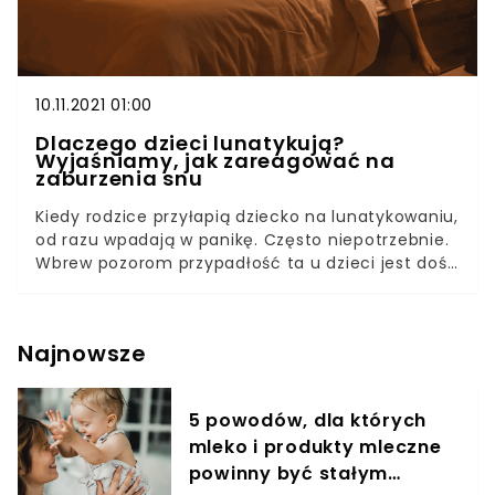
10.11.2021 01:00
Dlaczego dzieci lunatykują?
Wyjaśniamy, jak zareagować na
zaburzenia snu
Kiedy rodzice przyłapią dziecko na lunatykowaniu,
od razu wpadają w panikę. Często niepotrzebnie.
Wbrew pozorom przypadłość ta u dzieci jest dość
powszechna. Jej przyczyny mogą być różne. W
tym artykule dowiecie się, dlaczego dzieci
lunatykują i jak sobie z tym radzić.Epizody
Najnowsze
lunatykowania u dzieci często są nieszkodliwe i
mijają przed 10 rokiem życia. Rodzice jednak
starają się im zaradzić wcześniej, gdyż boją się, że
5 powodów, dla których
dziecko zrobi sobie krzywdę. Podpowiadamy, co
mleko i produkty mleczne
robić.
powinny być stałym