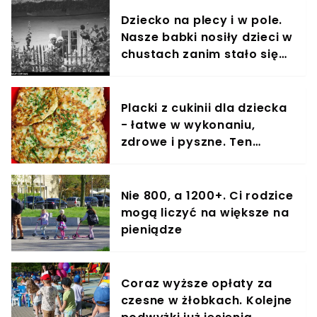
Dziecko na plecy i w pole.
Nasze babki nosiły dzieci w
chustach zanim stało się
to modne
Placki z cukinii dla dziecka
- łatwe w wykonaniu,
zdrowe i pyszne. Ten
przepis pokochają także
dorośli
Nie 800, a 1200+. Ci rodzice
mogą liczyć na większe na
pieniądze
Coraz wyższe opłaty za
czesne w żłobkach. Kolejne