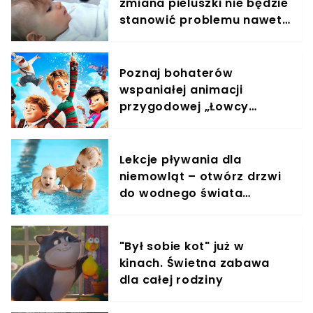
zmiana pieluszki nie będzie
stanowić problemu nawet
w nocy
Poznaj bohaterów
wspaniałej animacji
przygodowej „Łowcy
przygód”, którzy ratują
świat! Film już w kinach!
Lekcje pływania dla
niemowląt – otwórz drzwi
do wodnego świata
swojego dziecka!
"Był sobie kot" już w
kinach. Świetna zabawa
dla całej rodziny