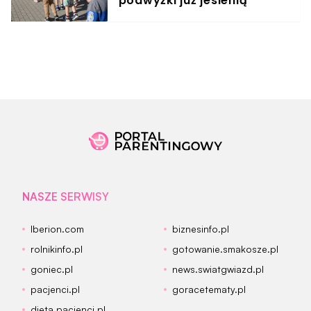
podwyżki już jesienią
NASZE SERWISY
Iberion.com
biznesinfo.pl
rolnikinfo.pl
gotowanie.smakosze.pl
goniec.pl
news.swiatgwiazd.pl
pacjenci.pl
goracetematy.pl
dieta.pacjenci.pl