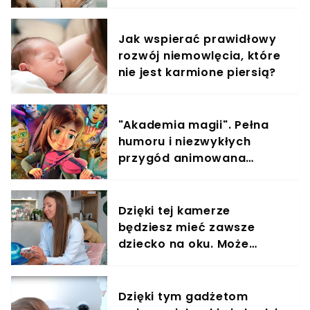
elementem diety roczniaka
Jak wspierać prawidłowy
rozwój niemowlęcia, które
nie jest karmione piersią?
"Akademia magii". Pełna
humoru i niezwykłych
przygód animowana
opowieść o wielkich
marzeniach
Dzięki tej kamerze
będziesz mieć zawsze
dziecko na oku. Może
działać jak monitoring
Dzięki tym gadżetom