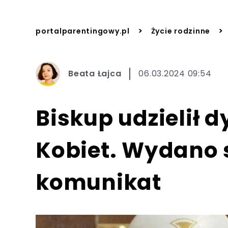
>
>
portalparentingowy.pl
Życie rodzinne
Beata Łajca
06.03.2024 09:54
Biskup udzielił 
Kobiet. Wydano 
komunikat