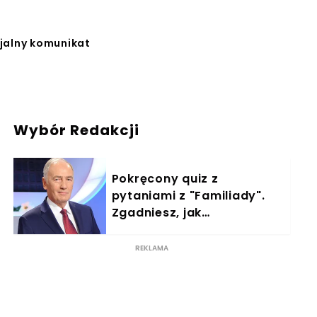
cjalny komunikat
Wybór Redakcji
Pokręcony quiz z
pytaniami z "Familiady".
Zgadniesz, jak
odpowiedzieli
ankietowani?