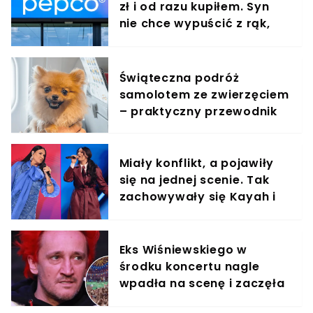
zł i od razu kupiłem. Syn
nie chce wypuścić z rąk,
jest zachwycony
Świąteczna podróż
samolotem ze zwierzęciem
– praktyczny przewodnik
Miały konflikt, a pojawiły
się na jednej scenie. Tak
zachowywały się Kayah i
Viki Gabor
Eks Wiśniewskiego w
środku koncertu nagle
wpadła na scenę i zaczęła
krzyczeć. Publika zamarła