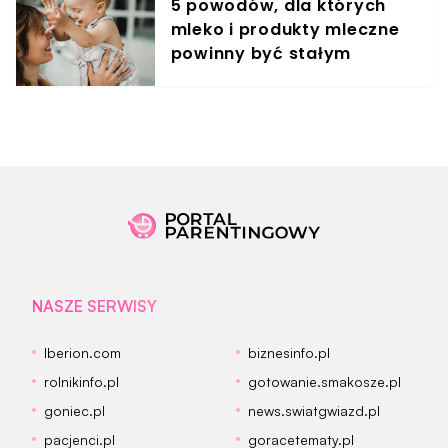
5 powodów, dla których
mleko i produkty mleczne
powinny być stałym
elementem diety roczniaka
NASZE SERWISY
Iberion.com
biznesinfo.pl
rolnikinfo.pl
gotowanie.smakosze.pl
goniec.pl
news.swiatgwiazd.pl
pacjenci.pl
goracetematy.pl