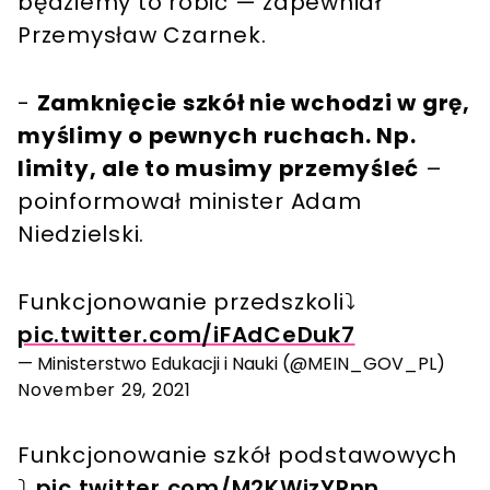
będziemy to robić — zapewniał
Przemysław Czarnek.
-
Zamknięcie szkół nie wchodzi w grę,
myślimy o pewnych ruchach. Np.
limity, ale to musimy przemyśleć
–
poinformował minister Adam
Niedzielski.
Funkcjonowanie przedszkoli⤵️
pic.twitter.com/iFAdCeDuk7
— Ministerstwo Edukacji i Nauki (@MEIN_GOV_PL)
November 29, 2021
Funkcjonowanie szkół podstawowych
⤵️
pic.twitter.com/M2KWizYRnn