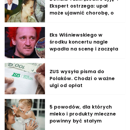
Ekspert ostrzega: upał
może ujawnić chorobę, o
której nie masz pojęcia
Eks Wiśniewskiego w
środku koncertu nagle
wpadła na scenę i zaczęła
krzyczeć. Publika zamarła
ZUS wysyła pisma do
Polaków. Chodzi o ważne
ulgi od opłat
5 powodów, dla których
mleko i produkty mleczne
powinny być stałym
elementem diety roczniaka