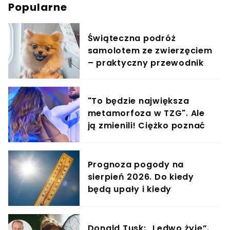
Popularne
Świąteczna podróż
samolotem ze zwierzęciem
– praktyczny przewodnik
"To będzie największa
metamorfoza w TZG". Ale
ją zmienili! Ciężko poznać
gwiazdę show
Prognoza pogody na
sierpień 2026. Do kiedy
będą upały i kiedy
nadejdzie ochłodzenie?
Donald Tusk: „Ledwo żyję”.