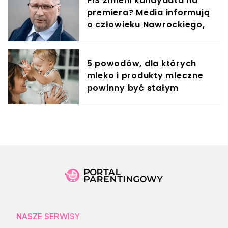
PiS zmieni kandydata na
premiera? Media informują
o człowieku Nawrockiego,
jest reakcja Kaczyńskiego
5 powodów, dla których
mleko i produkty mleczne
powinny być stałym
elementem diety roczniaka
NASZE SERWISY