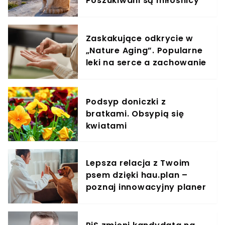
Poszukiwani są miłośnicy
kotów
Zaskakujące odkrycie w
„Nature Aging”. Popularne
leki na serce a zachowanie
komórek rakowych
Podsyp doniczki z
bratkami. Obsypią się
kwiatami
Lepsza relacja z Twoim
psem dzięki hau.plan –
poznaj innowacyjny planer
treningowy