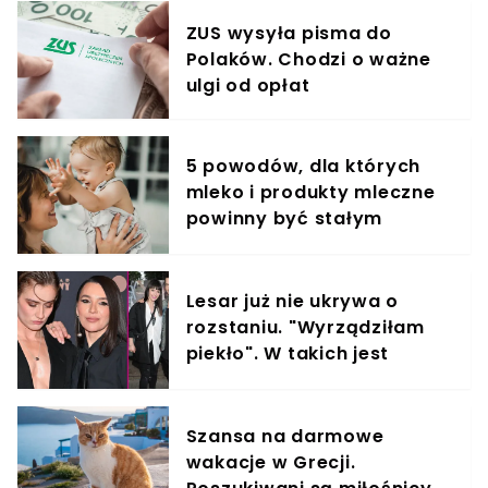
ZUS wysyła pisma do
Polaków. Chodzi o ważne
ulgi od opłat
5 powodów, dla których
mleko i produkty mleczne
powinny być stałym
elementem diety roczniaka
Lesar już nie ukrywa o
rozstaniu. "Wyrządziłam
piekło". W takich jest
relacjach z byłym partnere
Szansa na darmowe
wakacje w Grecji.