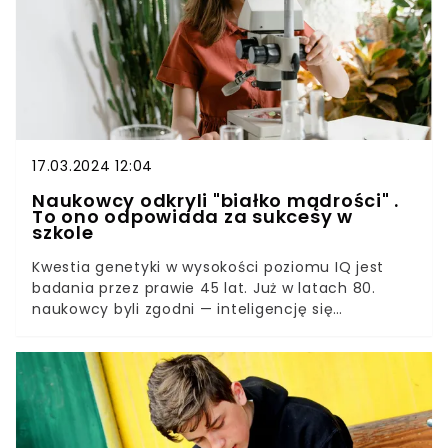
cukru. A jest to wielki wróg naszego zdrowia. Jak
zatem wyeliminować go z diety? Jest na to
sposób.
17.03.2024 12:04
Naukowcy odkryli "białko mądrości" .
To ono odpowiada za sukcesy w
szkole
Kwestia genetyki w wysokości poziomu IQ jest
badania przez prawie 45 lat. Już w latach 80.
naukowcy byli zgodni — inteligencję się
dziedziczy. Ale jak to przebiega, i co tak
naprawdę wpływa na to, że ktoś uczy się łatwiej,
a ktoś z trudem?Na te pytania nie znaleziono
odpowiedzi. Nie wykryto także genu mądrości,
czyli tego, który odpowiada bezpośrednio za
dziedziczenie inteligencji. Najnowsze badania