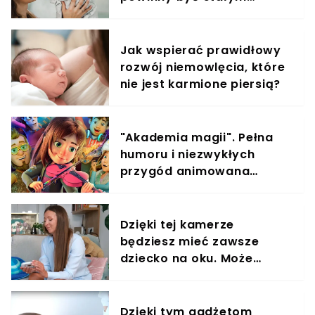
tego też względu niezwykle ważne jest, aby
elementem diety roczniaka
rodzice dokładnie obserwowali swoje pociechy i
szybko wyłapywali ewentualne zmiany w ich
Jak wspierać prawidłowy
zachowaniu.
rozwój niemowlęcia, które
nie jest karmione piersią?
"Akademia magii". Pełna
humoru i niezwykłych
przygód animowana
opowieść o wielkich
marzeniach
Dzięki tej kamerze
będziesz mieć zawsze
dziecko na oku. Może
działać jak monitoring
Dzięki tym gadżetom