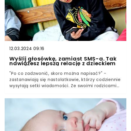
jednak trochę nas przybliżają do odpowiedzi na
pytanie, co sprawia, że dziecko uczy się lepiej i
bardziej efektywnie.
12.03.2024 09:16
Wyślij głosówkę, zamiast SMS-a. Tak
nawiążesz lepszą relację z dzieckiem
"Po co zadzwonić, skoro można napisać?" -
zastanawiają się nastolatkowie, którzy codziennie
wysyłają setki wiadomości. Ze swoimi rodzicami
także często utrzymują kontakt właśnie w ten
sposób.Okazuje się jednak, że o wiele lepiej
zadzwonić. A przynajmniej tak twierdzą
naukowcy. Zbadano, jaki wpływ na nas i nasze
relacje ma rodzaj kontaktu, który wybieramy.