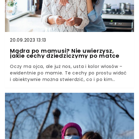
20.09.2023 13:13
Mądra po mamusi? Nie uwierzysz,
jakie cechy dziedziczymy po matce
Oczy ma ojca, ale już nos, usta i kolor włosów –
ewidentnie po mamie. Te cechy po prostu widać
i obiektywnie można stwierdzić, co i po kim
dziecko odziedziczyło. A jak jest z takimi
kwestiami jak charakter? Albo inteligencja? Tu już
możemy snuć tylko przypuszczenia.My, rodzice,
się domyślamy, a naukowcy to wiedzą i to już od
dawna. W XIX w. badacze z Uniwersytetu w
Cambridge opublikowali swoje doświadczenia, z
których wynikało, że jedną z cech dziedziczonych
po matce jest właśnie inteligencja. Geny za to
odpowiedzialne są w dużej mierze zlokalizowane