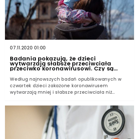
na chromosomie X.
07.11.2020 01:00
Badania pokazują, że dzieci
wytwarzają słabsze przeciwciała
przeciwko koronawirusowi. Czy są
bardziej narażone na zachorowanie?
Według najnowszych badań opublikowanych w
czwartek dzieci zakażone koronawirusem
wytwarzają mniej i słabsze przeciwciała niż
dorośli, co sugeruje, że usuwają infekcję znacznie
szybciej.