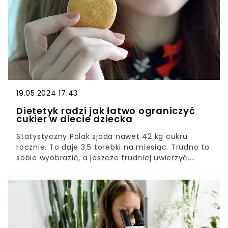
19.05.2024 17:43
Dietetyk radzi jak łatwo ograniczyć
cukier w diecie dziecka
Statystyczny Polak zjada nawet 42 kg cukru
rocznie. To daje 3,5 torebki na miesiąc. Trudno to
sobie wyobrazić, a jeszcze trudniej uwierzyć.
Jednak tu nie chodzi tylko o ten cukier, który
sypiemy łyżeczką. Najgorszy jest ten, którego nie
widać.Każde ciastko, każda czekoladka, to może
być dodatkowa łyżeczka lub dwie. W pączku
"siedzą” 3 lub 4. Nawet w pozornie zdrowych
produktach, jak jogurty czy soki, też jest mnóstwo