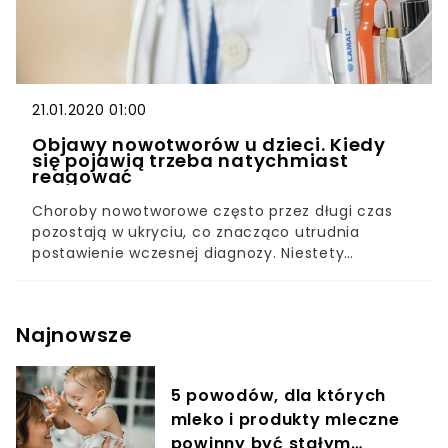
21.01.2020 01:00
Objawy nowotworów u dzieci. Kiedy
się pojawią trzeba natychmiast
reagować
Choroby nowotworowe często przez długi czas
pozostają w ukryciu, co znacząco utrudnia
postawienie wczesnej diagnozy. Niestety
przemawia to na niekorzyść pacjenta, ponieważ
im wcześniej niebezpieczna zmiana zostanie
wykryta, tym większa szansa na odzyskanie
Najnowsze
pełnego zdrowia.Dodatkowo pierwsze objawy
mogą być nieoczywiste, przez co postawienie
trafnej diagnozy jest jeszcze trudniejsze.
5 powodów, dla których
Kolejnym aspektem w przypadku dziecka jest to,
mleko i produkty mleczne
że malec może mieć zwyczajnie problem, aby
dokładnie wytłumaczyć, co dokładnie czuje. Z
powinny być stałym