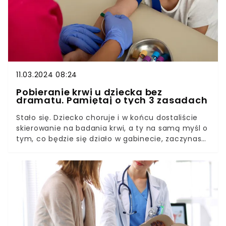
takich przypadków. A na czym polega cała
procedura, wyjaśnia nam lekarz, specjalista
położnictwa i ginekologii oraz perinatolog, Robert
Brawura Biskupski Samaha.
11.03.2024 08:24
Pobieranie krwi u dziecka bez
dramatu. Pamiętaj o tych 3 zasadach
Stało się. Dziecko choruje i w końcu dostaliście
skierowanie na badania krwi, a ty na samą myśl o
tym, co będzie się działo w gabinecie, zaczynasz
panikować. Do nieprzyjemnego pobierania krwi
można się jednak przygotować i my mamy na to
niezawodne sposoby.Strzykawka i igła nikomu się
dobrze nie kojarzą. Dorośli nie lubią chodzić na
badania, trudno więc dziwić się dzieciom, że
niechętnie na nie przystają. Podpowiadamy, co
może zrobić rodzic, aby przeprowadzić je przez
stresujące wydarzenie, jakim jest pobranie krwi.