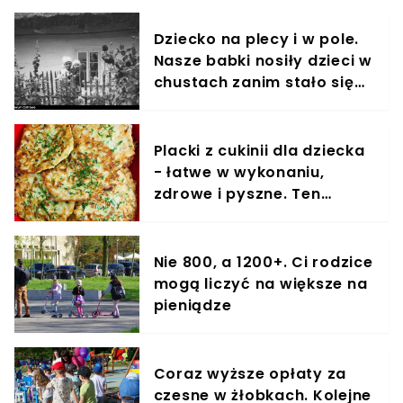
Dziecko na plecy i w pole.
Nasze babki nosiły dzieci w
chustach zanim stało się
to modne
Placki z cukinii dla dziecka
- łatwe w wykonaniu,
zdrowe i pyszne. Ten
przepis pokochają także
dorośli
Nie 800, a 1200+. Ci rodzice
mogą liczyć na większe na
pieniądze
Coraz wyższe opłaty za
czesne w żłobkach. Kolejne