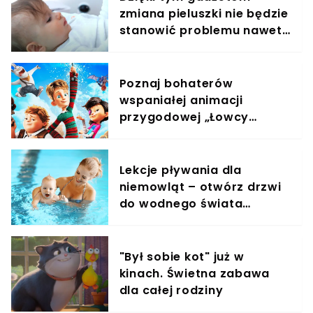
zmiana pieluszki nie będzie
stanowić problemu nawet
w nocy
Poznaj bohaterów
wspaniałej animacji
przygodowej „Łowcy
przygód”, którzy ratują
świat! Film już w kinach!
Lekcje pływania dla
niemowląt – otwórz drzwi
do wodnego świata
swojego dziecka!
"Był sobie kot" już w
kinach. Świetna zabawa
dla całej rodziny