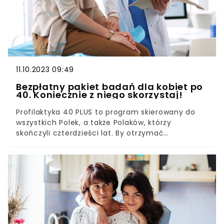
11.10.2023 09:49
Bezpłatny pakiet badań dla kobiet po
40. Koniecznie z niego skorzystaj!
Profilaktyka 40 PLUS to program skierowany do
wszystkich Polek, a także Polaków, którzy
skończyli czterdzieści lat. By otrzymać
skierowanie na badania, wystarczy wypełnić
specjalną ankietę.Badania wykonuje się w punkcie
pobrań, który bierze udział w programie. Co
istotne, program Profilaktyka 40 PLUS miał już się
kończyć, zdecydowano o jego przedłużeniu do
czerwca 2024 r. Jeśli więc jeszcze z niego nie
skorzystałaś, zrób to koniecznie. Warto.