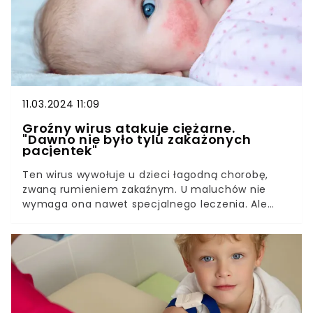
11.03.2024 11:09
Groźny wirus atakuje ciężarne.
"Dawno nie było tylu zakażonych
pacjentek"
Ten wirus wywołuje u dzieci łagodną chorobę,
zwaną rumieniem zakaźnym. U maluchów nie
wymaga ona nawet specjalnego leczenia. Ale
kiedy taki mały pacjent zarazi kobietę w ciąży,
mamy już do czynienia z bardzo niebezpieczną
sytuacją.Parwowirus B19 dla płodu jest śmiertelnie
groźny. Przyszłe mamy, u których doszło do
zakażenia, muszą być pod stałą opieką lekarza, a
dziecko w łonie mamy może mieć nawet
przetaczaną krew. Ostatnio jest bardzo dużo