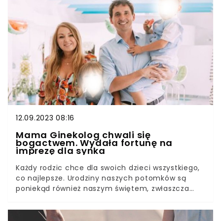
12.09.2023 08:16
Mama Ginekolog chwali się
bogactwem. Wydała fortunę na
imprezę dla synka
Każdy rodzic chce dla swoich dzieci wszystkiego,
co najlepsze. Urodziny naszych potomków są
poniekąd również naszym świętem, zwłaszcza
jeśli to dziecko upragnione i wyczekane. Nicole
Sochacki-Wójcicka, znana w sieci jako Mama
Ginekolog wzięła sobie to do serca. Kobieta, która