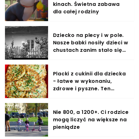
kinach. Świetna zabawa
dla całej rodziny
Dziecko na plecy i w pole.
Nasze babki nosiły dzieci w
chustach zanim stało się
to modne
Placki z cukinii dla dziecka
- łatwe w wykonaniu,
zdrowe i pyszne. Ten
przepis pokochają także
dorośli
Nie 800, a 1200+. Ci rodzice
mogą liczyć na większe na
pieniądze