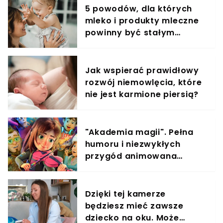
stratę dziecka. Niestety kolejne ciąże kończyły się
5 powodów, dla których
równie tragicznie.Po stracie Josepha nie
mleko i produkty mleczne
chciałam mieć kolejnych dzieci, ale w końcu się
zdecydowaliśmy. Ciąże kończyły się kolejnymi
powinny być stałym
stratami, to nas złamało... Oboje byliśmy w
elementem diety roczniaka
żałobie - opowiada Laura.
Jak wspierać prawidłowy
rozwój niemowlęcia, które
nie jest karmione piersią?
"Akademia magii". Pełna
humoru i niezwykłych
przygód animowana
opowieść o wielkich
marzeniach
Dzięki tej kamerze
będziesz mieć zawsze
dziecko na oku. Może