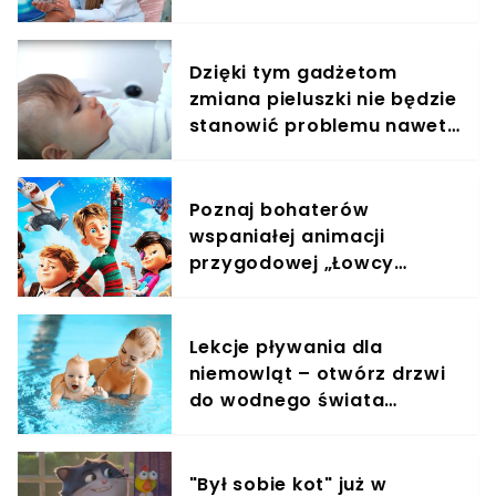
działać jak monitoring
Dzięki tym gadżetom
zmiana pieluszki nie będzie
stanowić problemu nawet
w nocy
Poznaj bohaterów
wspaniałej animacji
przygodowej „Łowcy
przygód”, którzy ratują
świat! Film już w kinach!
Lekcje pływania dla
niemowląt – otwórz drzwi
do wodnego świata
swojego dziecka!
"Był sobie kot" już w