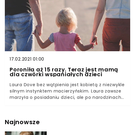
ostatnimi czasy nie miała dobrej prasy, wyprawiła
5. urodziny młodszego syna z wielkim
rozmachem.
17.02.2021 01:00
Poroniła aż 15 razy. Teraz jest mamą
dla czwórki wspaniałych dzieci
Laura Dove bez wątpienia jest kobietą z niezwykle
silnym instynktem macierzyńskim. Laura zawsze
marzyła o posiadaniu dzieci, ale po narodzinach
jej pierwszego syna pojawiły się poważne
problemy.Już druga ciąża Laury zakończyła się
tragedią. Jej synek, który otrzymał imię Joseph,
Najnowsze
urodził się martwy. Kobieta wraz ze swoim
pierwszym mężem bardzo ciężko przeżywała