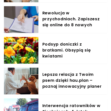
elementem diety roczniaka
Rewolucja w
przychodniach. Zapiszesz
się online do 8 nowych
specjalistów
Podsyp doniczki z
bratkami. Obsypią się
kwiatami
Lepsza relacja z Twoim
psem dzięki hau.plan –
poznaj innowacyjny planer
treningowy
Interwencja ratowników w