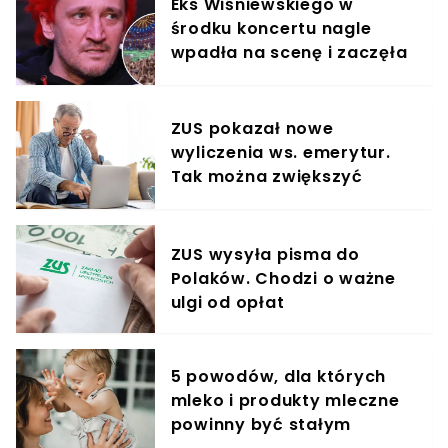
Eks Wiśniewskiego w
środku koncertu nagle
wpadła na scenę i zaczęła
krzyczeć. Publika zamarła
ZUS pokazał nowe
wyliczenia ws. emerytur.
Tak można zwiększyć
świadczenie o 80%
ZUS wysyła pisma do
Polaków. Chodzi o ważne
ulgi od opłat
5 powodów, dla których
mleko i produkty mleczne
powinny być stałym