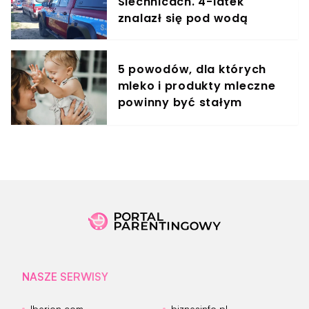
Siechnicach. 4-latek
znalazł się pod wodą
5 powodów, dla których
mleko i produkty mleczne
powinny być stałym
elementem diety roczniaka
NASZE SERWISY
Iberion.com
biznesinfo.pl