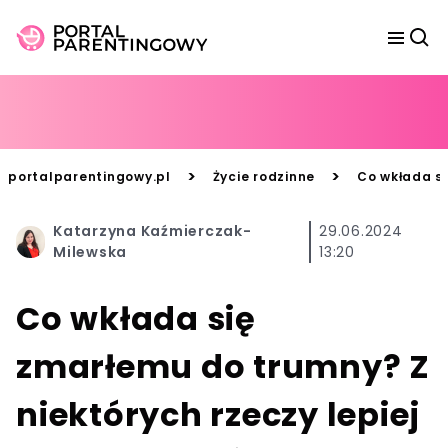
>
>
portalparentingowy.pl
Życie rodzinne
Co wkłada si
Katarzyna Kaźmierczak-
29.06.2024
Milewska
13:20
Co wkłada się
zmarłemu do trumny? Z
niektórych rzeczy lepiej