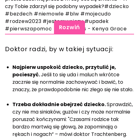
czy Tobie zdarzył się podobny wypadek?
#dziecko
#bezdech
#niemowle
#blw
#mojecudo
#rodzew2023
#jestemwciazy
#upadek
Rozwiń
#pierwszapomoc
♬ Strangers - Kenya Grace
Doktor radzi, by w takiej sytuacji:
Najpierw uspokoić dziecko, przytulić je,
pocieszyć.
Jeśli to się uda i maluch wkrótce
zacznie się normalnie zachowywać i bawić, to
znaczy, że prawdopodobnie nic złego się nie stało.
Trzeba dokładnie obejrzeć dziecko.
Sprawdzić,
czy nie ma siniaków, guzów i czy może normalnie
poruszać kończynami: "Czasami rodzice tak
bardzo martwią się głową, że zapominają o
rękach i nogach” – mówi doktor Trachtenberg.