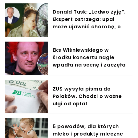
Donald Tusk: „Ledwo żyję”.
Ekspert ostrzega: upał
może ujawnić chorobę, o
której nie masz pojęcia
Eks Wiśniewskiego w
środku koncertu nagle
wpadła na scenę i zaczęła
krzyczeć. Publika zamarła
ZUS wysyła pisma do
Polaków. Chodzi o ważne
ulgi od opłat
5 powodów, dla których
mleko i produkty mleczne