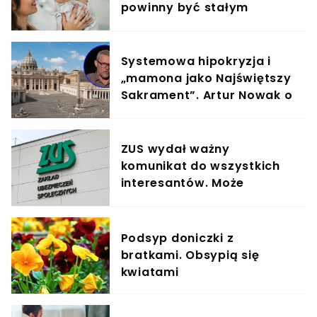
powinny być stałym
elementem diety roczniaka
Systemowa hipokryzja i
„mamona jako Najświętszy
Sakrament”. Artur Nowak o
kondycji Kościoła
ZUS wydał ważny
komunikat do wszystkich
interesantów. Może
pokrzyżować plany.
"Przepraszamy"
Podsyp doniczki z
bratkami. Obsypią się
kwiatami