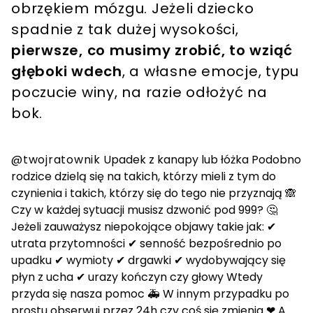
obrzękiem mózgu. Jeżeli dziecko
spadnie z tak dużej wysokości,
pierwsze, co musimy zrobić, to wziąć
głęboki wdech
, a własne emocje, typu
poczucie winy, na razie odłożyć na
bok.
@twojratownik
Upadek z kanapy lub łóżka Podobno
rodzice dzielą się na takich, którzy mieli z tym do
czynienia i takich, którzy się do tego nie przyznają 🙈
Czy w każdej sytuacji musisz dzwonić pod 999? 🤔
Jeżeli zauważysz niepokojące objawy takie jak: ✔
utrata przytomności ✔ senność bezpośrednio po
upadku ✔ wymioty ✔ drgawki ✔ wydobywający się
płyn z ucha ✔ urazy kończyn czy głowy Wtedy
przyda się nasza pomoc 🚑 W innym przypadku po
prostu obserwuj przez 24h czy coś się zmienia ❤ A