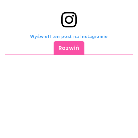
Wyświetl ten post na Instagramie
Rozwiń
Post udostępniony przez Oliwia (@olisliwkatt)