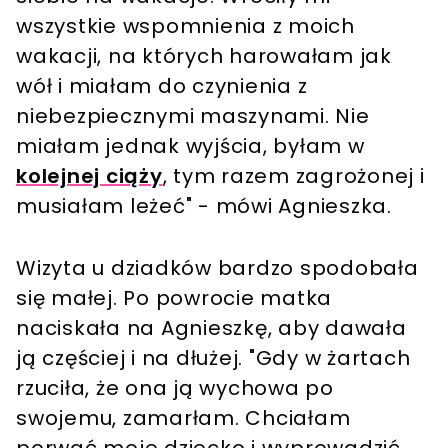
wszystkie wspomnienia z moich
wakacji, na których harowałam jak
wół i miałam do czynienia z
niebezpiecznymi maszynami. Nie
miałam jednak wyjścia, byłam w
kolejnej ciąży
, tym razem zagrożonej i
musiałam leżeć" - mówi Agnieszka.
Wizyta u dziadków bardzo spodobała
się małej. Po powrocie matka
naciskała na Agnieszkę, aby dawała
ją częściej i na dłużej. "Gdy w żartach
rzuciła, że ona ją wychowa po
swojemu, zamarłam. Chciałam
porwać moje dziecko i wyprowadzić