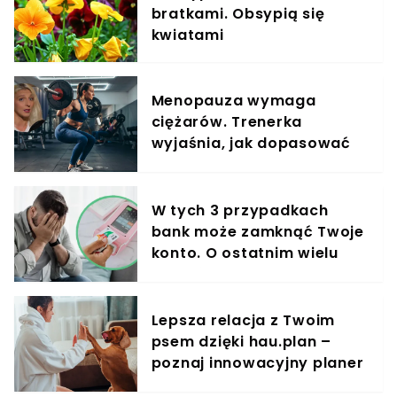
bratkami. Obsypią się
kwiatami
Menopauza wymaga
ciężarów. Trenerka
wyjaśnia, jak dopasować
trening do kobiecego
organizmu
W tych 3 przypadkach
bank może zamknąć Twoje
konto. O ostatnim wielu
klientów nie ma pojęcia
Lepsza relacja z Twoim
psem dzięki hau.plan –
poznaj innowacyjny planer
treningowy