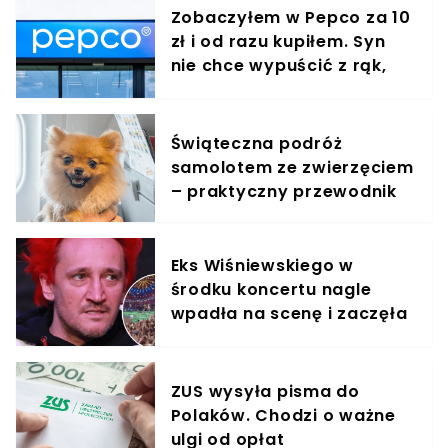
Zobaczyłem w Pepco za 10
zł i od razu kupiłem. Syn
nie chce wypuścić z rąk,
jest zachwycony
Świąteczna podróż
samolotem ze zwierzęciem
– praktyczny przewodnik
Eks Wiśniewskiego w
środku koncertu nagle
wpadła na scenę i zaczęła
krzyczeć. Publika zamarła
ZUS wysyła pisma do
Polaków. Chodzi o ważne
ulgi od opłat