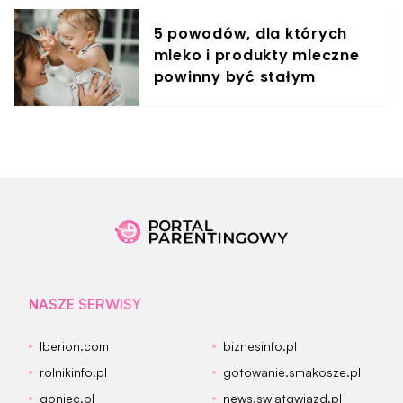
5 powodów, dla których
mleko i produkty mleczne
powinny być stałym
elementem diety roczniaka
NASZE SERWISY
Iberion.com
biznesinfo.pl
rolnikinfo.pl
gotowanie.smakosze.pl
goniec.pl
news.swiatgwiazd.pl