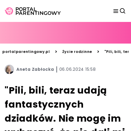
>
>
portalparentingowy.pl
Życie rodzinne
"Pili, bili,
Aneta Zabłocka
06.06.2024 15:58
"Pili, bili, teraz udają
fantastycznych
dziadków. Nie mogę im