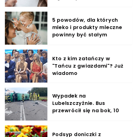
5 powodów, dla których
mleko i produkty mleczne
powinny być stałym
elementem diety roczniaka
Kto z kim zatańczy w
"Tańcu z gwiazdami"? Już
wiadomo
Wypadek na
Lubelszczyźnie. Bus
przewrócił się na bok, 10
osób rannych
Podsyp doniczki z