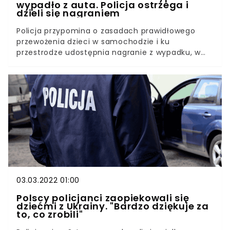
wypadło z auta. Policja ostrzega i
dzieli się nagraniem
Policja przypomina o zasadach prawidłowego
przewożenia dzieci w samochodzie i ku
przestrodze udostępnia nagranie z wypadku, w
którym 2-latka wypadła z auta przez szybę.
Dziecko jechało w foteliku, ale miało niezapięte
pasy.Do wypadku doszło 23 stycznia 2022 r. w
niewielkiej miejscowości Rożnów (gmina Susz, woj.
warmińsko-mazurskie). Pojazdem kierowała 21-
latka, a w samochodzie podróżował także jej 17-
letni brat i 2-letnia córka. W pewnej chwili pojazd
uderzył w rosnące przy drodze drzewo.
03.03.2022 01:00
Polscy policjanci zaopiekowali się
dziećmi z Ukrainy. "Bardzo dziękuje za
to, co zrobili"