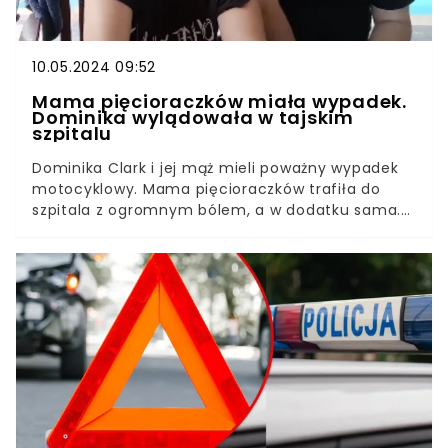
10.05.2024 09:52
Mama pięcioraczków miała wypadek.
Dominika wylądowała w tajskim
szpitalu
Dominika Clark i jej mąż mieli poważny wypadek
motocyklowy. Mama pięcioraczków trafiła do
szpitala z ogromnym bólem, a w dodatku sama.
Jej mąż Vincent nie pojechał z nią i nawet nie
zadzwonił. Jego obrażenia nie były tak poważne, a
mimo to porzucił żonę w trudnym momencie. Co
się stało?Na Tajlandii rozpoczęła się właśnie pora
monsunowa, a to wiąże się z bardzo dynamiczną
pogodą i silnymi opadami deszczu. Nagłe
oberwanie chmury zaskoczyło Clarków na drodze.
Zostali mocno poturbowani, a w dodatku doszło
między nimi do nieporozumienia.