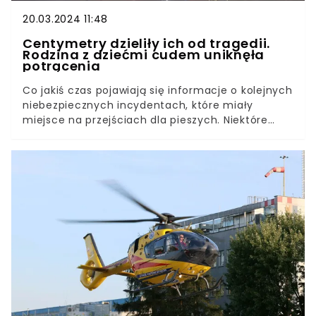
20.03.2024 11:48
Centymetry dzieliły ich od tragedii.
Rodzina z dziećmi cudem uniknęła
potrącenia
Co jakiś czas pojawiają się informacje o kolejnych
niebezpiecznych incydentach, które miały
miejsce na przejściach dla pieszych. Niektóre
nagrania wprost mrożą krew w żyłach, zwłaszcza
jeśli mogą ucierpieć dzieci.W Rzeszowie
wydarzyła się właśnie taka sytuacja. Rozpędzony
kierowca o mało co nie wjechał w kobietę
prowadzącą dziecko za rękę. Wszystko nagrały
kamerki innego samochodu.