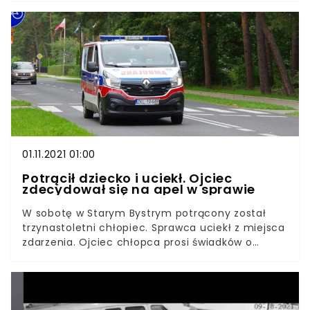
Czasem wystarczy chwila nieuwagi, by doszło do
tragedii.Codziennie na całym świecie wskutek
nieszczęśliwych wypadków umiera 2 270 dzieci.
Do większości z nich dochodzi w domu. Prawie
90% dzieci, które miały wypadek w domu,
wymagało pomocy lekarskiej. Według
specjalistów większości z tych wypadków można
było uniknąć.
01.11.2021 01:00
Potrącił dziecko i uciekł. Ojciec
zdecydował się na apel w sprawie
W sobotę w Starym Bystrym potrącony został
trzynastoletni chłopiec. Sprawca uciekł z miejsca
zdarzenia. Ojciec chłopca prosi świadków o
kontakt. Chce znaleźć kierowcę, który potrącił
jego syna.Trzynastoletni chłopiec obecnie
znajduje się w szpitalu. Ojciec twierdzi, że ma
wstrząs mózgu i traci pamięć. Sprawca zdarzenia