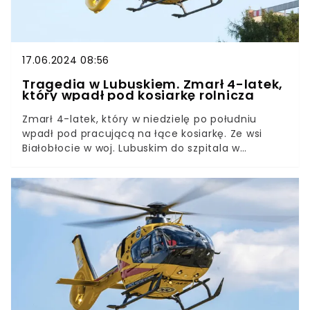
17.06.2024 08:56
Tragedia w Lubuskiem. Zmarł 4-latek,
który wpadł pod kosiarkę rolnicza
Zmarł 4-latek, który w niedzielę po południu
wpadł pod pracującą na łące kosiarkę. Ze wsi
Białobłocie w woj. Lubuskim do szpitala w
Szczecinie chłopca przetransportował
śmigłowiec Pogotowia Lotniczego.Gdy zabierano
go z miejsca zdarzenia, oddychał samodzielnie.
Jednak wieczorem jego stan się pogorszył i
chłopiec zmarł.