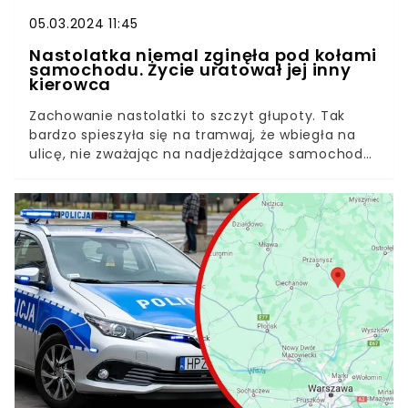
05.03.2024 11:45
Nastolatka niemal zginęła pod kołami
samochodu. Życie uratował jej inny
kierowca
Zachowanie nastolatki to szczyt głupoty. Tak
bardzo spieszyła się na tramwaj, że wbiegła na
ulicę, nie zważając na nadjeżdżające samochody.
To, że nadal żyje, zawdzięcza tylko czujności
jednego z kierowców. Było dosłownie o włos od
tragedii!Nastolatków wlepiających wzrok w ekrany
telefonów i kompletnie niezwracających uwagi
na to co dzieje się dookoła nich, widzimy na
ulicach każdego dnia. Tak właśnie zachowała się
dziewczyna w Bytomiu – Szombierkach.
Bezmyślne wkroczenie na jezdnie mogło
kosztować życie nie tylko jej, ale także innych
osób przebywających na drodze.