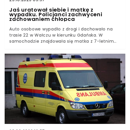
Jaś uratował siebie i matkę z
wypadku. Policjanci zachwyceni
zachowaniem chłopca
Auto osobowe wypadło z drogi i dachowało na
trasie 22 w Wałczu w kierunku Gdańska. W
samochodzie znajdowała się matka z 7-letnim
synem. Chłopiec stał się bohaterem.Policjanci
otrzymali informację, że na drodze krajowej 22
doszło do wypadu. Samochód osobowy wypadł
na pobocze i dachował. Niezwłocznie ruszyli na
miejsce. Tam za barierkami zobaczyli stojących
7-letniego chłopca i jego matkę.