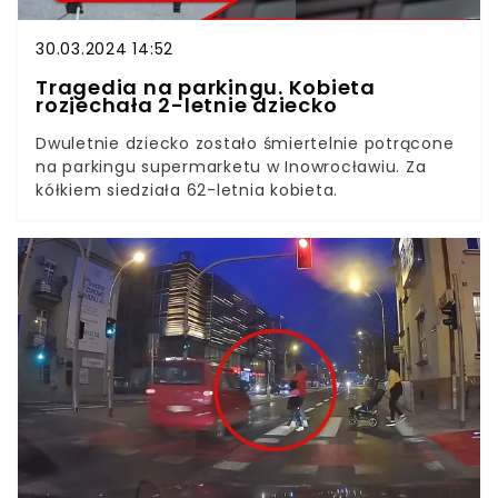
30.03.2024 14:52
Tragedia na parkingu. Kobieta
rozjechała 2-letnie dziecko
Dwuletnie dziecko zostało śmiertelnie potrącone
na parkingu supermarketu w Inowrocławiu. Za
kółkiem siedziała 62-letnia kobieta.