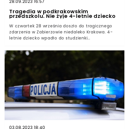
28.09.2023 16:57
Tragedia w podkrakowskim
przedszkolu. Nie żyje 4-letnie dziecko
W czwartek 28 września doszło do tragicznego
zdarzenia w Zabierzowie niedaleko Krakowa. 4-
letnie dziecko wpadło do studzienki
kanalizacyjnej na terenie przedszkola.Jak
przekazała policja, mimo dołożenia wszelkich
starań, dziecka nie udało się uratować.
03.08.2023 18:40