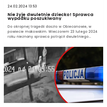
24.02.2024 13:53
Nie żyje dwuletnie dziecko! Sprawca
wypadku poszukiwany
Do okropnej tragedii doszło w Obiecanowie, w
powiecie makowskim. Wieczorem 23 lutego 2024
roku nieznany sprawca potrącił dwuletniego
chłopca i zbiegł z miejsca zdarzenia. Dziecko
zmarło w szpitalu.Chłopiec wyszedł sam z domu,
niezauważony przez dorosłych. Gdy rodzice
zorientowali się, co się stało, wezwali policję.
Niestety, gdy ojciec odnalazł chłopca, było już za
późno.