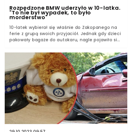
Rozpędzone BMW uderzyło w 10-latka.
"To nie był wypadek, to było
morderstwo"
10-latek wybierał się właśnie do Zakopanego na
ferie z grupą swoich przyjaciół. Jednak gdy dzieci
pakowały bagaże do autokaru, nagle pojawiło się
rozpędzone bmw. Kierowca potrącił chłopca i
uciekł z miejsca zdarzenia.Do wypadku doszło w 9
lutego tuż przed północą w Wawrowie. Chłopczyk
został przewieziony do szpitala. Jednak nie udało
się go uratować.
29.10.2023 09:57