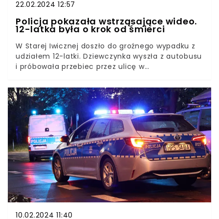
22.02.2024 12:57
Policja pokazała wstrząsające wideo.
12-latka była o krok od śmierci
W Starej Iwicznej doszło do groźnego wypadku z
udziałem 12-latki. Dziewczynka wyszła z autobusu
i próbowała przebiec przez ulicę w
niedozwolonym miejscu. Nagle nadjechał
samochód dostawczy.Informacje o zdarzeniu
przekazała Policja z Piaseczna. Funkcjonariusze
opublikowali nagranie, by przestrzec innych. "Nie
ryzykuj, to się nie opłaca" - ostrzegają.
10.02.2024 11:40