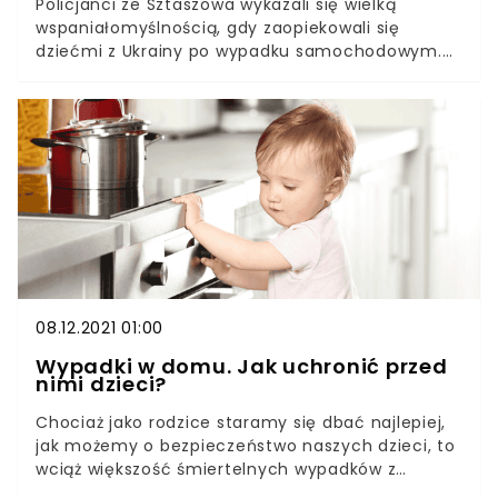
Policjanci ze Sztaszowa wykazali się wielką
wspaniałomyślnością, gdy zaopiekowali się
dziećmi z Ukrainy po wypadku samochodowym.
Funkcjonariusze przenieśli maluchy w bezpieczne
miejsce, informowali je o stanie mamy, a na
koniec zrobili zakupy. Mama z Ukrainy
niewątpliwie pozostanie wdzięczna policjantom
za opiekę nad dziećmi. Kiedy ona dochodziła do
siebie w szpitalu, mundurowi zapewnili maluchom
wszystko, czego potrzebowały.
08.12.2021 01:00
Wypadki w domu. Jak uchronić przed
nimi dzieci?
Chociaż jako rodzice staramy się dbać najlepiej,
jak możemy o bezpieczeństwo naszych dzieci, to
wciąż większość śmiertelnych wypadków z
udziałem najmłodszych ma miejsce w domu.