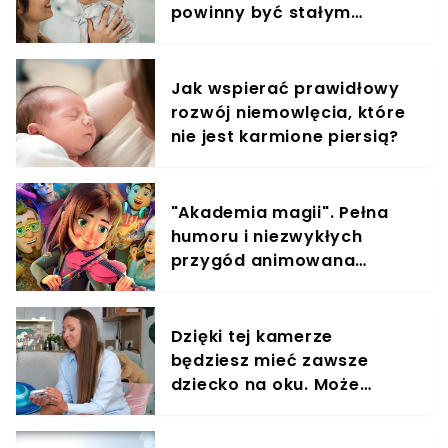
miała ponad promil alkoholu w wydychanym
powinny być stałym
powietrzu.Według zeznań nastolatki, do
elementem diety roczniaka
Kamiennej Góry przyjechała z Lubawki. Jej matka
była w tym czasie w pracy. Dziewczyna nie
Jak wspierać prawidłowy
chciała zdradzić, z kim przebywała tamtego
rozwój niemowlęcia, które
wieczoru, ale prawdopodobnie była z nią grupa
nie jest karmione piersią?
osób, która także piła alkohol.
"Akademia magii". Pełna
humoru i niezwykłych
przygód animowana
opowieść o wielkich
marzeniach
Dzięki tej kamerze
będziesz mieć zawsze
dziecko na oku. Może
działać jak monitoring