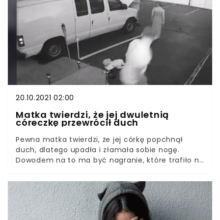
jest poszukiwany przez policję. Świadkowie są
proszeni o kontakt.
20.10.2021 02:00
Matka twierdzi, że jej dwuletnią
córeczkę przewrócił duch
Pewna matka twierdzi, że jej córkę popchnął
duch, dlatego upadła i złamała sobie nogę.
Dowodem na to ma być nagranie, które trafiło na
Tik Toka, wywołując niemałe poruszenie wśród
internautów. W sieci pojawiło się dziwne nagranie.
Widać na nim krzątających się przy samochodzie
ludzi: kobietę, mężczyznę i dwuletnie dziecko.
Nagle dziewczynka się przewraca i z dużą siłą