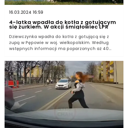
16.03.2024 16:59
4-latka wpadła do kotła z gotującym
się żurkiem. W akcji śmigłowiec LPR
Dziewczynka wpadła do kotła z gotującą się z
zupą w Pępowie w woj. wielkopolskim. Według
wstępnych informacji ma poparzonych aż 40
proc. ciała. Policja bada okoliczności
zdarzenia.Rodzice prawdopodobnie nie wezwali
pomocy do dziecka. Służby sprawdzą, kto zawinił.