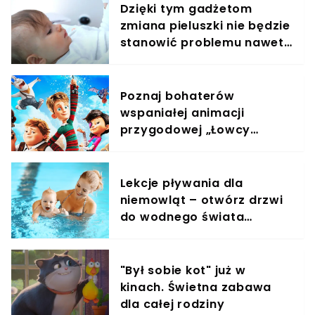
Dzięki tym gadżetom
zmiana pieluszki nie będzie
stanowić problemu nawet
w nocy
Poznaj bohaterów
wspaniałej animacji
przygodowej „Łowcy
przygód”, którzy ratują
świat! Film już w kinach!
Lekcje pływania dla
niemowląt – otwórz drzwi
do wodnego świata
swojego dziecka!
"Był sobie kot" już w
kinach. Świetna zabawa
dla całej rodziny