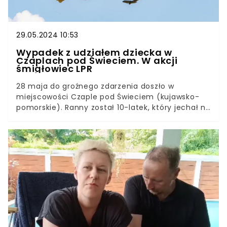
29.05.2024 10:53
Wypadek z udziałem dziecka w
Czaplach pod Świeciem. W akcji
śmigłowiec LPR
28 maja do groźnego zdarzenia doszło w
miejscowości Czaple pod Świeciem (kujawsko-
pomorskie). Ranny został 10-latek, który jechał na
hulajnodze elektrycznej.Dziecko obecnie
przebywa w szpitalu. Na miejsce zdarzenia
przyleciał helikopter Lotniczego Pogotowia
Ratunkowego.