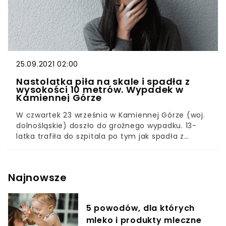
uderza o ziemię.
25.09.2021 02:00
Nastolatka piła na skale i spadła z
wysokości 10 metrów. Wypadek w
Kamiennej Górze
W czwartek 23 września w Kamiennej Górze (woj.
dolnośląskie) doszło do groźnego wypadku. 13-
latka trafiła do szpitala po tym jak spadła z
wysokości 10 metrów. Wypadek był następstwem
spożywania alkoholu na szczycie skały przez
dziewczynę.Przy ulicy Księcia Bolka I w Kamiennej
Najnowsze
Górze 13-letnia dziewczyna piła alkohol na
szczycie 10-metrowej skały. Następnie z niej
spadła. Nastolatka miała dużo szczęścia,
5 powodów, dla których
ponieważ wylądowała na metalowej konstrukcji.
mleko i produkty mleczne
Po teście alkomatem okazało się, że dziewczynka