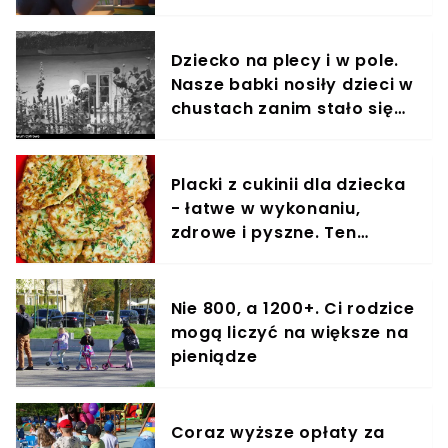
Dziecko na plecy i w pole.
Nasze babki nosiły dzieci w
chustach zanim stało się
to modne
Placki z cukinii dla dziecka
- łatwe w wykonaniu,
zdrowe i pyszne. Ten
przepis pokochają także
dorośli
Nie 800, a 1200+. Ci rodzice
mogą liczyć na większe na
pieniądze
Coraz wyższe opłaty za