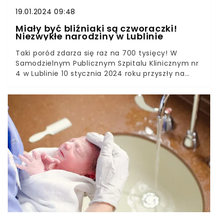
Roberta.
19.01.2024 09:48
Miały być bliźniaki są czworaczki!
Niezwykłe narodziny w Lublinie
Taki poród zdarza się raz na 700 tysięcy! W
Samodzielnym Publicznym Szpitalu Klinicznym nr
4 w Lublinie 10 stycznia 2024 roku przyszły na
świat czworaczki! Nad bezpieczeństwem dzieci i
mamy czuwał kilkunastoosobowy zespół
specjalistów. Dwie dziewczynki i dwóch chłopców
pozostają pod czujną opieką Oddziału
Neonatologii i Intensywnej Terapii Noworodka.
Wyjątkowy poród przez cesarskie cięcie odbył się
już pod koniec 31. tygodnia ciąży.