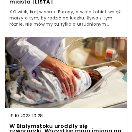
miasta [LISTA]
XXI wiek, kraj w sercu Europy, a wiele kobiet wciąż
marzy o tym, by rodzić po ludzku. Bywa z tym
różnie. Nie mówimy tu tylko o utrudnionym
dostępie do znieczulenia przy porodzie, ale też o
przedmiotowym traktowaniu rodzących.
Trzymają nas na plecach, choć rodzi się łatwiej w
pionie. Nie szanują prawa do ochrony krocza, za
wcześnie przecinają pępowinę i zabierają
noworodka na badania, gdy powinien być w
kontakcie skóra do skóry z mamą. Ale... są
miejsca, gdzie jest inaczej. Fundacja Rodzić po
Ludzku opublikowała nowy raport, w którym to
rodzące wybrały najlepsze porodówki w Polsce.
19.10.2023 10:28
W Białymstoku urodziły się
czworaczki. Wszystkie mają imiona na