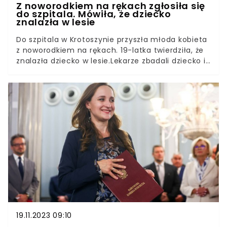
Z noworodkiem na rękach zgłosiła się
do szpitala. Mówiła, że dziecko
znalazła w lesie
Do szpitala w Krotoszynie przyszła młoda kobieta
z noworodkiem na rękach. 19-latka twierdziła, że
znalazła dziecko w lesie.Lekarze zbadali dziecko i
zdecydowali o zatrzymaniu go na oddziale
noworodkowym. W toku śledztwa okazało się, że
młoda kobieta minęła się z prawdą.
19.11.2023 09:10