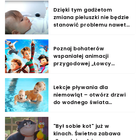
Dzięki tym gadżetom
zmiana pieluszki nie będzie
stanowić problemu nawet
w nocy
Poznaj bohaterów
wspaniałej animacji
przygodowej „Łowcy
przygód”, którzy ratują
świat! Film już w kinach!
Lekcje pływania dla
niemowląt – otwórz drzwi
do wodnego świata
swojego dziecka!
"Był sobie kot" już w
kinach. Świetna zabawa