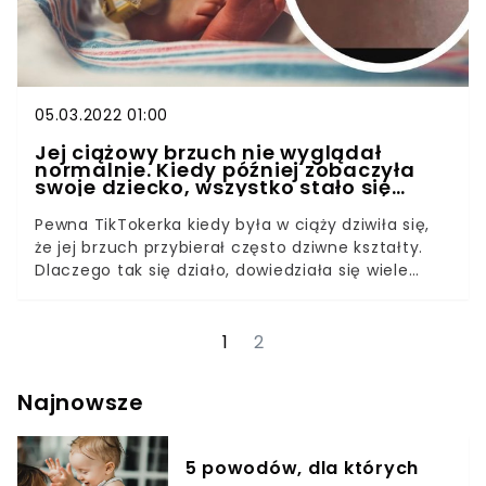
Świętego Mikołaja opowiedziała, jak pomaga
dzieciom z UkrainyOddziały przygotowawcze.
Ministerstwo Edukacji opublikowało zasady
organizacjiTylko u nas: Maria Deskur o pomocy
dzieciom uchodźców z Ukrainy i akcji #Książka
05.03.2022 01:00
Chroni
Jej ciążowy brzuch nie wyglądał
normalnie. Kiedy później zobaczyła
swoje dziecko, wszystko stało się
jasne
Pewna TikTokerka kiedy była w ciąży dziwiła się,
że jej brzuch przybierał często dziwne kształty.
Dlaczego tak się działo, dowiedziała się wiele
tygodni później, gdy zobaczyła, jak w łóżeczku śpi
jej dziecko.TikTok to aplikacja, która na początku
znana była głównie wśród młodzieży. Służyła do
1
2
nagrywania filmików, mających przypominać
teledyski. Z czasem jednak stała się popularna
Najnowsze
także wśród m.in. rodziców, którzy za pomocą
aplikacji publikują nagrania dotyczące swoich
dzieci i tematów z nimi związanych.
5 powodów, dla których