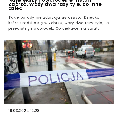
Zabrza. Waży dwa razy tyle, co inne
dzieci
Takie porody nie zdarzają się często. Dziecko,
które urodziło się w Zabrzu, waży dwa razy tyle, ile
przeciętny noworodek. Co ciekawe, na świat
przyszło siłami natury, w dodatku bardzo szybko i
bez komplikacji. O tym niecodziennym zdarzeniu
poinformował w internecie sam szpital. To
największe dziecko, które, przyszło tu na świat.
Mała rekordzistka i jej mama czują się dobrze i
prawdopodobnie dziś wyjdą do domu.
18.03.2024 12:28