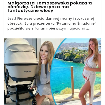
Małgorzata Tomaszewska pokazała
córeczkę. Dziewczynka ma
fantastyczne włosy
Jest! Pierwsze ujęcia dumnej mamy i rozkosznej
córeczki. Była prezenterka "Pytania na Śniadanie"
podzieliła się z fanami pierwszymi ujęciami z
córką. Tomaszewska zdradziła, w jakim szpitalu
rodziła. Fani zachwycili się włoskami maluszka.
Taka grzywa zdarza się rzadko.