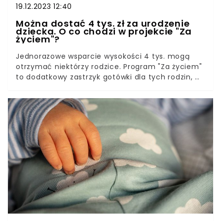
19.12.2023 12:40
Można dostać 4 tys. zł za urodzenie
dziecka. O co chodzi w projekcie "Za
życiem"?
Jednorazowe wsparcie wysokości 4 tys. mogą
otrzymać niektórzy rodzice. Program "Za życiem"
to dodatkowy zastrzyk gotówki dla tych rodzin, w
których urodzi się dziecko po powikłaniach w
czasie ciąży lub porodu.Warto pamiętać, że tym
programem zostaną objęte rodziny w różnej
sytuacji, nie ma progu dochodowego. Pieniądze
mają stanowić wsparcie na leczenie i
rehabilitację dziecka, ale można je przeznaczyć
także na pomoc psychologiczną. Żeby jednak
złożyć wniosek, trzeba spełnić kilka warunków.