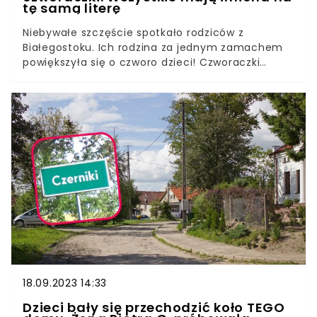
tę samą literę
Niebywałe szczęście spotkało rodziców z
Białegostoku. Ich rodzina za jednym zamachem
powiększyła się o czworo dzieci! Czworaczki
przyszły na świat w zaledwie trzy minuty.Przy
porodzie, który odbył się w Uniwersyteckim
Szpitalu Klinicznym, asystował zespół 22 lekarzy i
pielęgniarek. To drugi taki przypadek w 60-letniej
historii tej placówki.
18.09.2023 14:33
Dzieci bały się przechodzić koło TEGO