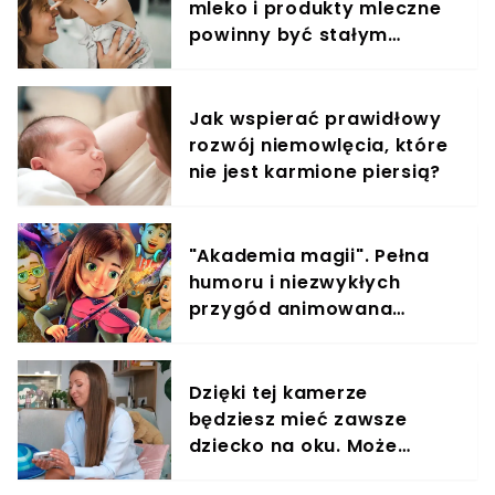
mleko i produkty mleczne
powinny być stałym
elementem diety roczniaka
Jak wspierać prawidłowy
rozwój niemowlęcia, które
nie jest karmione piersią?
"Akademia magii". Pełna
humoru i niezwykłych
przygód animowana
opowieść o wielkich
marzeniach
Dzięki tej kamerze
będziesz mieć zawsze
dziecko na oku. Może
działać jak monitoring