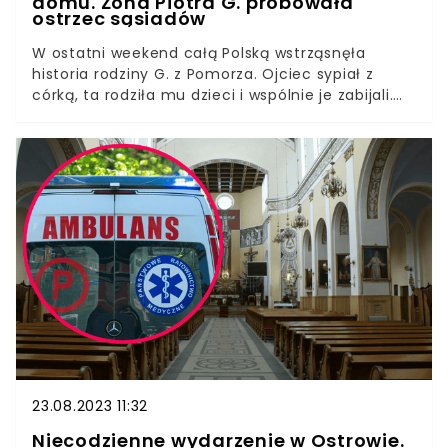
domu. Żona Piotra G. próbowała
ostrzec sąsiadów
W ostatni weekend całą Polską wstrząsnęła
historia rodziny G. z Pomorza. Ojciec sypiał z
córką, ta rodziła mu dzieci i wspólnie je zabijali.
Ciałka zakopywali w piwnicy. Z każdą godziną
pojawiające się nowe informacje, przerażały
wszystkich coraz bardziej. Co wiemy o
mężczyźnie, który zgotował piekło rodzinie?
Jeszcze w sobotni poranek, przed znalezieniem
ciałka trzeciego dziecka sąsiedzi mówili o G., że
to inteligentny człowiek, nie pił i dziećmi się
zajmował, jakby przedszkole prowadził. Z czasem
zmienili narrację. O Piotrze wiadomo coraz
więcej. Aż dziw, że nikt wcześniej nie reagował na
to, co działo się w domu w Czernikach. Nawet
jego żona ostrzegała ludzi przed śmiercią.
23.08.2023 11:32
Niecodzienne wydarzenie w Ostrowie.