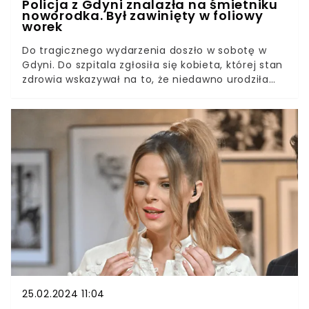
Policja z Gdyni znalazła na śmietniku
noworodka. Był zawinięty w foliowy
worek
Do tragicznego wydarzenia doszło w sobotę w
Gdyni. Do szpitala zgłosiła się kobieta, której stan
zdrowia wskazywał na to, że niedawno urodziła
dziecko. Gdy zjawiła się policja, 24-latka wskazała
funkcjonariuszom miejsce, w którym porzuciła
zwłoki noworodka. W związku z tą sprawą
zatrzymano 3 osoby.
25.02.2024 11:04