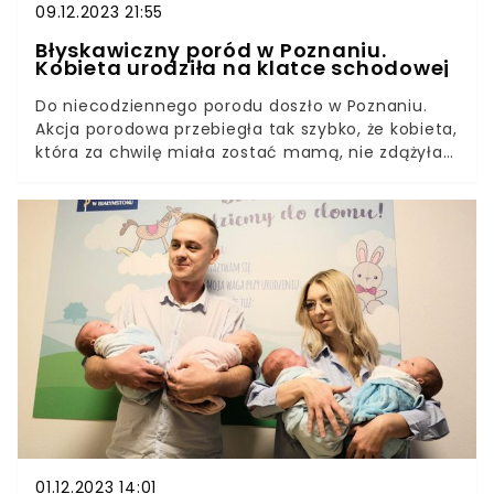
09.12.2023 21:55
Błyskawiczny poród w Poznaniu.
Kobieta urodziła na klatce schodowej
Do niecodziennego porodu doszło w Poznaniu.
Akcja porodowa przebiegła tak szybko, że kobieta,
która za chwilę miała zostać mamą, nie zdążyła
nawet dojść do auta. A co dopiero mówić o
pobycie w szpitalu. Poród odebrał tata.
01.12.2023 14:01