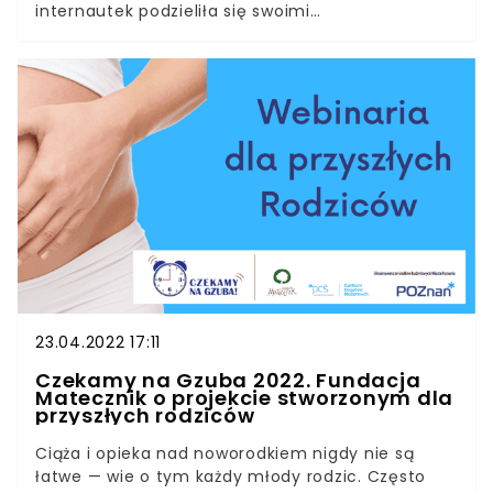
internautek podzieliła się swoimi
doświadczeniami, związanymi z nadgorliwą
sąsiadką, która niedawno została mamą. Pewna
Brytyjka postanowiła podzielić się swoimi
przejściami z uciążliwą sąsiadką na portalu
Reddit. W poście napisała, że świeżo upieczona
mama chciała, aby wszyscy sąsiedzi zachowywali
ciszę i nie zakłócali spokoju jej dziecka.
23.04.2022 17:11
Czekamy na Gzuba 2022. Fundacja
Matecznik o projekcie stworzonym dla
przyszłych rodziców
Ciąża i opieka nad noworodkiem nigdy nie są
łatwe — wie o tym każdy młody rodzic. Często