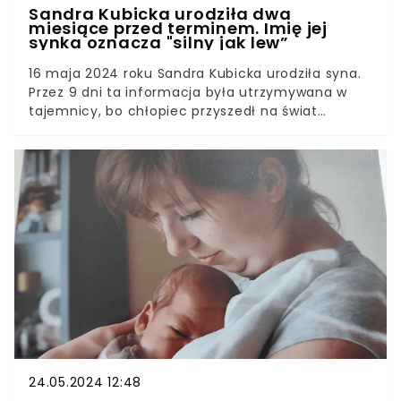
Sandra Kubicka urodziła dwa
miesiące przed terminem. Imię jej
synka oznacza "silny jak lew”
16 maja 2024 roku Sandra Kubicka urodziła syna.
Przez 9 dni ta informacja była utrzymywana w
tajemnicy, bo chłopiec przyszedł na świat
przedwcześnie.Radosną nowinę przekazał ze
sceny na Sopot Hit Festiwal dumny tata - Alek
Baron. Zarówno modelka, jak i dziecko są już w
domu. Para wybrała dla chłopca piękne imię.
24.05.2024 12:48