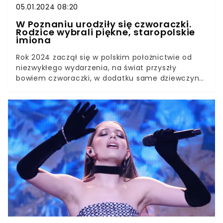
05.01.2024 08:20
W Poznaniu urodziły się czworaczki.
Rodzice wybrali piękne, staropolskie
imiona
Rok 2024 zaczął się w polskim położnictwie od
niezwykłego wydarzenia, na świat przyszły
bowiem czworaczki, w dodatku same dziewczynki.
Taki poród zdarza się raz na siedemset tysięcy.
Zgodnie ze statystyką w Polsce - raz na dwa
lata.3 stycznia w Szpitalu Ginekologiczno-
Położniczym w Poznaniu przy ul. Polnej ponad 30
lekarzy czuwało nad prawidłowym przebiegiem
akcji porodowej.