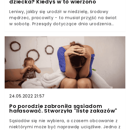
dziecka? Kiedyś w to wierzono
Leniwy, jakby się urodził w niedzielę, środowy
mędrzec, pracowity - to musiał przyjść na świat
w sobotę. Przesądy dotyczące dnia urodzenia
miały wskazywać charakter dziecka jeszcze
zanim nauczyło się ono chodzić i mówić. Czy
działało? Sprawdźcie sami.Przesądów ciążowych
jest tyle samom, co brzuchów. Dotyczą kształtu
brzucha, cery mamy, dnia zapłodnienia, czy
nawet tego, gdzie mama usiadła tuż przed
rozwiązaniem. Niektóre z nich bywają zabawne.
Dzisiaj opiszemy wam ten dotyczący dnia
urodzenia. Podobno nic tak nie wpływa na
charakter dziecka jak data przyjścia na świat.
24.05.2022 21:57
Po porodzie zabroniła sąsiadom
hałasować. Stworzyła "listę zakazów"
Sąsiadów się nie wybiera, a czasem obcowanie z
niektórymi może być naprawdę uciążliwe. Jedna z