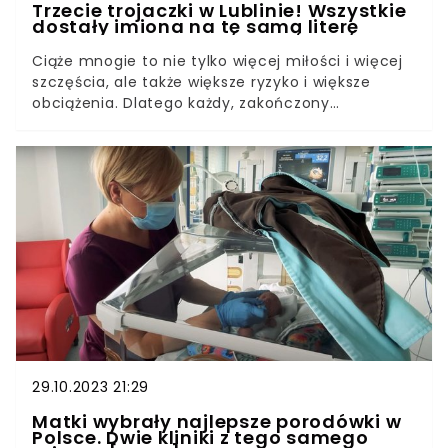
Trzecie trojaczki w Lublinie! Wszystkie
dostały imiona na tę samą literę
Ciąże mnogie to nie tylko więcej miłości i więcej
szczęścia, ale także większe ryzyko i większe
obciążenia. Dlatego każdy, zakończony
szczęśliwie poród mnogi to powód do radości nie
tylko dla rodziców, ale także dla zespołu
medycznego, który opiekuje się mamą i
dziećmi.W lubelskim Samodzielnym Publicznym
Szpitalu Klinicznym Nr 4 po raz trzeci w tym roku
przyszły na świat trojaczki. "Każde z dzieci jest
inne" - mówią lekarze i patrzą z wielką nadzieją w
przyszłość maluchów, które już lada moment
będą mogły opuścić oddział.
29.10.2023 21:29
Matki wybrały najlepsze porodówki w
Polsce. Dwie kliniki z tego samego