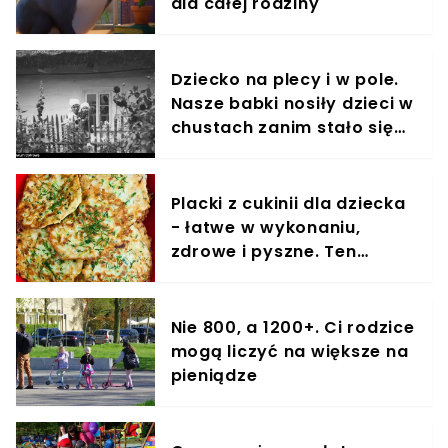
dla całej rodziny
Dziecko na plecy i w pole.
Nasze babki nosiły dzieci w
chustach zanim stało się
to modne
Placki z cukinii dla dziecka
- łatwe w wykonaniu,
zdrowe i pyszne. Ten
przepis pokochają także
dorośli
Nie 800, a 1200+. Ci rodzice
mogą liczyć na większe na
pieniądze