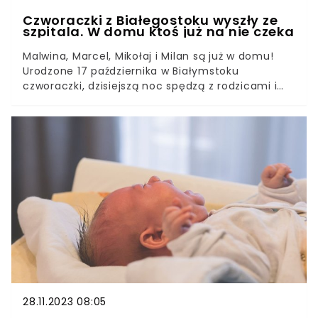
Czworaczki z Białegostoku wyszły ze
szpitala. W domu ktoś już na nie czeka
Malwina, Marcel, Mikołaj i Milan są już w domu!
Urodzone 17 października w Białymstoku
czworaczki, dzisiejszą noc spędzą z rodzicami i
starszą siostrą w rodzinnym domu. Ich mama
przyznała, że kiedy dowiedziała się o ciąży
mnogiej, płakała kilka dni. Ten poród był jak
bitwa.Przygotowania do powitania na świecie
czwórki maluchów wymagały strategicznego
podejścia. W Szpitalu Uniwersyteckim w
Białymstoku zmieniono grafik tak, aby w
momencie zakończenia ciąży w placówce byli
obecni wszyscy specjaliści, którzy mogli udzielić
ewentualnej pomocy maluszkom i ich mamie.
Misja zakończyła się sukcesem.
28.11.2023 08:05