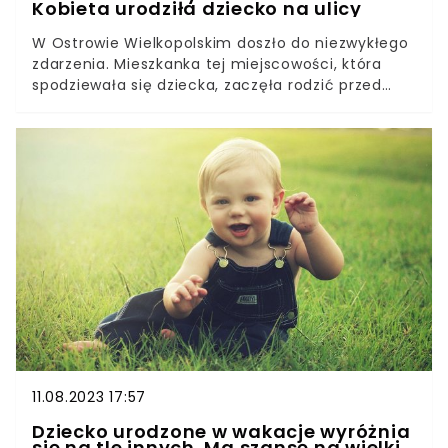
Kobieta urodziła dziecko na ulicy
W Ostrowie Wielkopolskim doszło do niezwykłego
zdarzenia. Mieszkanka tej miejscowości, która
spodziewała się dziecka, zaczęła rodzić przed
kościołem. Noworodek przyszedł na świat trzy
miesiące przed czasem.Poród uliczny zdarza się
bardzo rzadko. W tym przypadku wszystko
potoczyło się szczęśliwie. I chyba musiało tak
być, bo dziecko przyszło na świat w czepku.
11.08.2023 17:57
Dziecko urodzone w wakacje wyróżnia
się na tle innych. Ma szansę na wielki