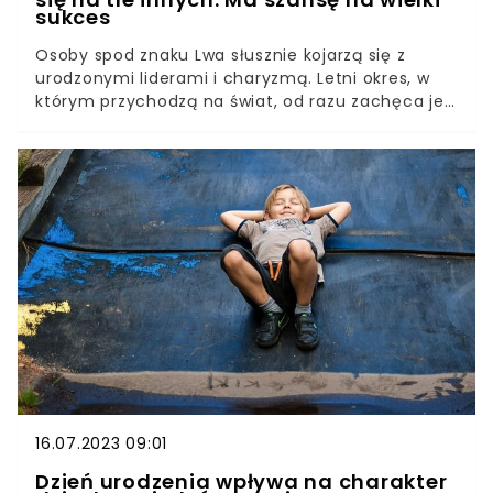
sukces
Osoby spod znaku Lwa słusznie kojarzą się z
urodzonymi liderami i charyzmą. Letni okres, w
którym przychodzą na świat, od razu zachęca je
do poznawania otoczenia. Bobasy urodzone w
środku wakacji mają wyjątkowe cechy, których
próżno szukać pod innymi gwiazdami.Dziecko
urodzone pod znakiem Lwa przyszło na świat
pomiędzy 23 lipca a 22 sierpnia. Układ gwiazd pod
znakiem Lwa to jedno z najbardziej znanych i
charakterystycznych skupisk gwiazd na nocnym
niebie. jest szczególnie widoczny latem i na
wiosnę na półkuli północnej. Gwiazdozbiór ma
wiele znaczeń i interpretacji w różnych kulturach,
ale zawsze jest związany z królewskim,
majestatycznym charakterem lwa.Czy słusznie?
16.07.2023 09:01
Dzień urodzenia wpływa na charakter