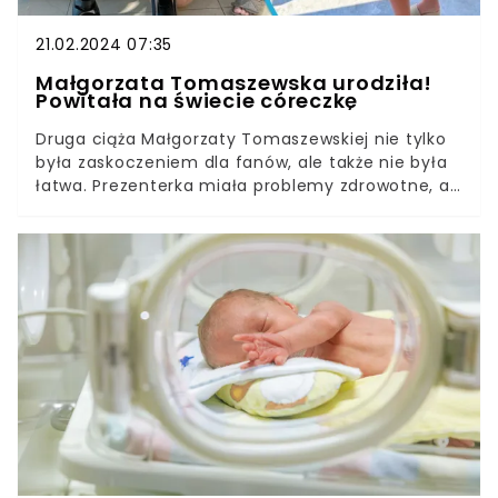
21.02.2024 07:35
Małgorzata Tomaszewska urodziła!
Powitała na świecie córeczkę
Druga ciąża Małgorzaty Tomaszewskiej nie tylko
była zaskoczeniem dla fanów, ale także nie była
łatwa. Prezenterka miała problemy zdrowotne, a
tuż tuż przed porodem straciła pracę w "Pytaniu
na śniadanie". Jednak teraz to już nie ma
znaczenia. Tomaszewska przekazała dobre
wieści, jej córeczka jest już na świecieTo drugie
dziecko Małgosi Tomaszewskiej. Kobieta
wychowuje już synka. Enzo, bo tak ma na imię,
chłopiec urodził się w 2017 roku. Jest owocem
drugiego małżeństwa Tomaszewskiej z Ahmet
Seyfi Yigit Tarci, mężczyzna był jej długoletnim
sąsiadem. Wcześniej dziennikarka była żoną
kierowcy, po ślubie z nim przyjęła nazwisko
Słomina, jednak związek się rozpadł. Laura jest
córką Tomaszewskiej i jej nowego partnera