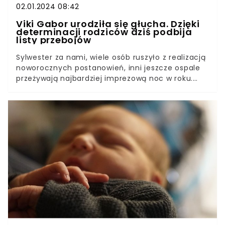
02.01.2024 08:42
Viki Gabor urodziła się głucha. Dzięki
determinacji rodziców dziś podbija
listy przebojów
Sylwester za nami, wiele osób ruszyło z realizacją
noworocznych postanowień, inni jeszcze ospale
przeżywają najbardziej imprezową noc w roku.
Wielu Polaków, jak co roku bawiło się przed
telewizorami. Bezkonkurencyjny okazał się
Sylwester w Zakopanem, który transmitowała
Telewizja Publiczna.Wśród gwiazd na scenie
pojawili się tacy artyści jak Edyta Górniak, Maryla
Rodowicz, Zenek Martyniuk, Piękni i młodzi,
Roksana Węgiel czy Viki Gabor. Najwięcej emocji
wzbudził występ tej ostatniej. 16-letnia wokalistka
słynie z tego, że zawsze jest perfekcyjnie
przygotowana, tym razem jednak coś poszło nie
tak. Czy pomyłki, do jakich doszło na scenie to
pokłosie problemów z dzieciństwa? Tak sugeruje
Lelum.pl.