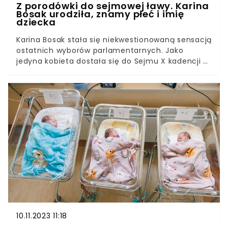
Z porodówki do sejmowej ławy. Karina
Bosak urodziła, znamy płeć i imię
dziecka
Karina Bosak stała się niekwestionowaną sensacją
ostatnich wyborów parlamentarnych. Jako
jedyna kobieta dostała się do Sejmu X kadencji z
list Konfederacji. Jest to o tyle ciekawe, że Bosak
nie prowadziła kampanii, była bowiem w
zaawansowanej ciąży.W sobotę 18 listopada 2023
roku na platformie X (dawniej Twitter) posłanka
opublikowała zdjęcie, na którym wraz z mężem
pozują z noworodkiem na rękach. To trzecie
dziecko Bosaków, choć małżeństwem są
niespełna trzy lata.
10.11.2023 11:18