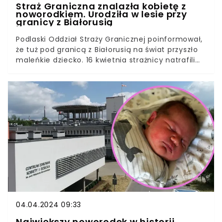
Straż Graniczna znalazła kobietę z
noworodkiem. Urodziła w lesie przy
granicy z Białorusią
Podlaski Oddział Straży Granicznej poinformował,
że tuż pod granicą z Białorusią na świat przyszło
maleńkie dziecko. 16 kwietnia strażnicy natrafili
na kobietę trzymającą w rękach maleńkie
zawiniątko.Jak się okazało, kobieta urodziła
zaledwie kilka godzin wcześniej. W czasie porodu
prawdopodobnie była sama.
04.04.2024 09:33
Największy noworodek w historii