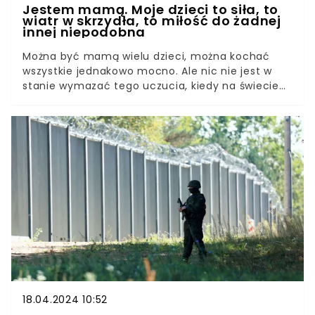
Jestem mamą. Moje dzieci to siła, to
wiatr w skrzydła, to miłość do żadnej
innej niepodobna
Można być mamą wielu dzieci, można kochać
wszystkie jednakowo mocno. Ale nic nie jest w
stanie wymazać tego uczucia, kiedy na świecie
pojawia się Twoje pierwsze dziecko. Lubię
określenie "narodzić się jako matka". Dla mnie
stało się to 1 września 2010 roku o godzinie
6:05. Tak, nowa część mnie przyszła na świat
razem z moim synem. Pamiętam dokładnie, kiedy
jako niespełna 25-letnia dziewczyna wyszłam
lekko zszokowana z łazienki i powiedziałam do
mojego męża: "Jestem w ciąży". Chwilę potem
zaczęłam płakać, wcale nie za szczęścia, ale z
przerażenia. Chcieliśmy zostać rodzicami,
marzyliśmy o tym, ale kiedy stało się to faktem,
bałam się jak nigdy dotąd.
18.04.2024 10:52