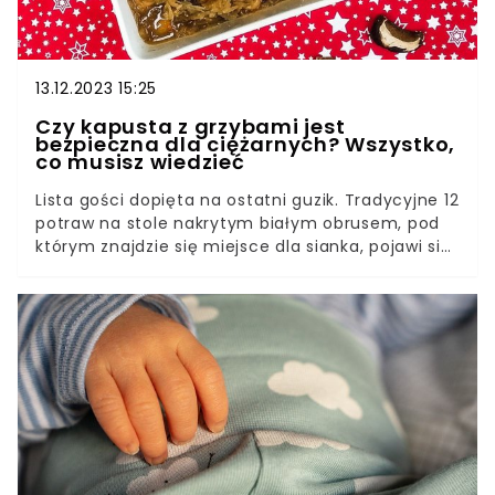
13.12.2023 15:25
Czy kapusta z grzybami jest
bezpieczna dla ciężarnych? Wszystko,
co musisz wiedzieć
Lista gości dopięta na ostatni guzik. Tradycyjne 12
potraw na stole nakrytym białym obrusem, pod
którym znajdzie się miejsce dla sianka, pojawi się
na polskich stołach już za chwilę. I wtedy okazuje
się, że Kaśka jest w ciąży, a Agnieszka karmi "tego
małego" piersią, no i co teraz?Czy zrobić jakąś
inną kapustę? Z czego zrobić farsz do pierogów?
No i jeszcze makowce... Czy ciężarna, albo mama
karmiąca to faktycznie kłopot dla rodziny, która
przygotowuje wigilijną wieczerzę?