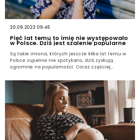
dziecko. Jakie jeszcze amulety mają taką moc?
20.09.2023 09:45
Pięć lat temu to imię nie występowało
w Polsce. Dziś jest szalenie popularne
Są takie imiona, których jeszcze kilka lat temu w
Polsce zupełnie nie spotykano, dziś zyskują
ogromnie na popularności. Coraz częściej
sięgamy po takie, które brzmią pięknie, choć nie
są oczywiste. Dziś w przedszkolach coraz mniej
jest Ań czy Uleniek, a coraz więcej dziewczynek o
niepowtarzalnych imionach.Wśród tych, które
polscy rodzice "odkryli" w ostatnich latach
zdecydowanie należy wspomnieć o Zorianie. To
imię w zasadzie nie pojawiało się w naszym kraju
przed 2020 rokiem, w 2022 roku wybrano je 14
razy, w pierwszej połowie 2023 nazwano tak pięć
dziewczynek. Jakie znaczenie ma o imię i co
wpływa na wzrost jego popularności?