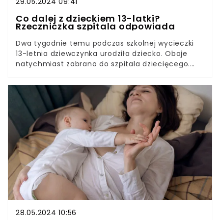
29.05.2024 09:41
Co dalej z dzieckiem 13-latki?
Rzeczniczka szpitala odpowiada
Dwa tygodnie temu podczas szkolnej wycieczki
13-letnia dziewczynka urodziła dziecko. Oboje
natychmiast zabrano do szpitala dziecięcego.
Stan noworodka lekarze określili wówczas jako
ciężki.Chłopczyk przebywał na oddziale
intensywnej opieki medycznej. Jak w tym
momencie się czuje? Co czeka wkrótce jego i
jego młodą mamę? Wyjaśnia rzeczniczka
szpitala.
28.05.2024 10:56