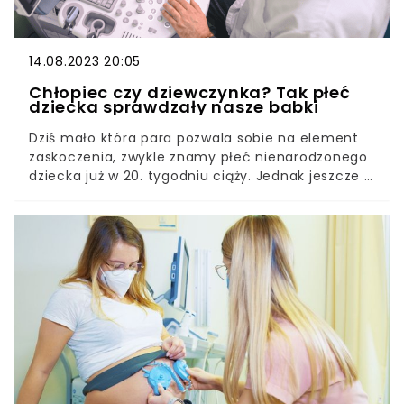
14.08.2023 20:05
Chłopiec czy dziewczynka? Tak płeć
dziecka sprawdzały nasze babki
Dziś mało która para pozwala sobie na element
zaskoczenia, zwykle znamy płeć nienarodzonego
dziecka już w 20. tygodniu ciąży. Jednak jeszcze w
latach 90. ubiegłego wieku płeć można było...
zgadywać. Przez wieki robiono to zresztą z
lubością. Do dziś młode mamy mogą usłyszeć od
cioci, czy babci, że "wyglądają na
dziewczynkę".Co ma wygląd przyszłej mamy,
kształt jej brzucha czy ochota na słodycze do
płci potomka? Zgodnie z ludowymi wierzeniami
całkiem sporo. Zobacz, jak nasze mamy i babcie
(a także całe pokolenia kobiet przez wieki)
sprawdzały, kto mieszka w ich brzuchu.