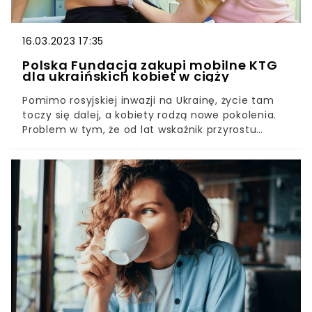
16.03.2023 17:35
Polska Fundacja zakupi mobilne KTG
dla ukraińskich kobiet w ciąży
Pomimo rosyjskiej inwazji na Ukrainę, życie tam
toczy się dalej, a kobiety rodzą nowe pokolenia.
Problem w tym, że od lat wskaźnik przyrostu
naturalnego w Ukrainie drastycznie spada, a
warunki wojenne oraz stres podyktowany
działaniami zbrojnymi spowodowały, że wskaźnik
ciąż patologicznych przewyższa 30 proc. Niestety
problem ten schodzi na dalszy plan, kiedy kraj
działa w stanie wyższej konieczności. W rocznicę
rosyjskiego ataku na Ukrainę Fundacja Taka Akcja
chce to zmienić i rusza z akcją społeczną i
zbiórką charytatywną NEW HOPE.