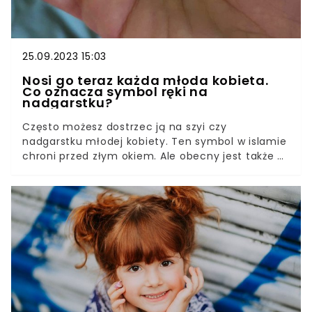
25.09.2023 15:03
Nosi go teraz każda młoda kobieta.
Co oznacza symbol ręki na
nadgarstku?
Często możesz dostrzec ją na szyi czy
nadgarstku młodej kobiety. Ten symbol w islamie
chroni przed złym okiem. Ale obecny jest także w
innych religiach. Noszą go katoliczki, żydówki, a
także kobiety niewierzące. Hamsa nosi różne
nazwy i przypisuje się jej wiele działań. M.in. ma
pozytywnie wpływać na płodność.Otwarta dłoń,
często bogato zdobiona ornamentami, we
wspomnianym wcześniej islamie nierzadko
połączona z okiem proroka. Nazywa się ją dłonią
Fatimy, Marii lub Miriam. Amulet płodności,
ochrona przed złymi mocami i piękna ozdoba. Nie
ona jedna skradła serca kobiet starających się o