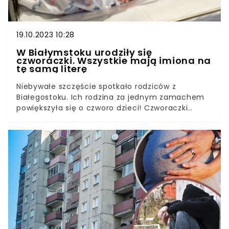
19.10.2023 10:28
W Białymstoku urodziły się
czworaczki. Wszystkie mają imiona na
tę samą literę
Niebywałe szczęście spotkało rodziców z
Białegostoku. Ich rodzina za jednym zamachem
powiększyła się o czworo dzieci! Czworaczki
przyszły na świat w zaledwie trzy minuty.Przy
porodzie, który odbył się w Uniwersyteckim
Szpitalu Klinicznym, asystował zespół 22 lekarzy i
pielęgniarek. To drugi taki przypadek w 60-letniej
historii tej placówki.