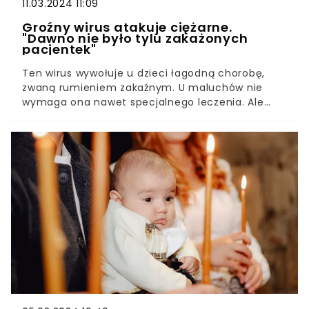
11.03.2024 11:09
Groźny wirus atakuje ciężarne.
"Dawno nie było tylu zakażonych
pacjentek"
Ten wirus wywołuje u dzieci łagodną chorobę,
zwaną rumieniem zakaźnym. U maluchów nie
wymaga ona nawet specjalnego leczenia. Ale
kiedy taki mały pacjent zarazi kobietę w ciąży,
mamy już do czynienia z bardzo niebezpieczną
sytuacją.Parwowirus B19 dla płodu jest śmiertelnie
groźny. Przyszłe mamy, u których doszło do
zakażenia, muszą być pod stałą opieką lekarza, a
dziecko w łonie mamy może mieć nawet
przetaczaną krew. Ostatnio jest bardzo dużo
takich przypadków. A na czym polega cała
procedura, wyjaśnia nam lekarz, specjalista
położnictwa i ginekologii oraz perinatolog, Robert
Brawura Biskupski Samaha.