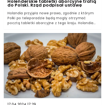
Holenderskie tabletki aborcyjne trafią
do Polski. Rząd podpisał ustawę
Holandia przyjęła nowe prawo, zgodnie z którym
Polki po teleporadzie będą mogły otrzymać
pocztą tabletki aborcyjne z tego kraju. Holandia
jest jednym z głównych państw, w których Polki
szukają pomocy w przypadku niechcianej
ciąży."Jeśli kobieta bardzo nie chce być w ciąży,
to znajdzie sposób na to, aby ją usunąć” – mówi
była położna, a dziś deputowana holenderskiego
parlamentu, Elke Slagt-Tichelman.
17.04.2024 17:29