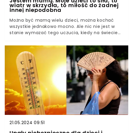
Jestem mamą. Moje dzieci to siła, to
wiatr w skrzydła, to miłość do żadnej
innej niepodobna
Można być mamą wielu dzieci, można kochać
wszystkie jednakowo mocno. Ale nic nie jest w
stanie wymazać tego uczucia, kiedy na świecie
pojawia się Twoje pierwsze dziecko. Lubię
określenie "narodzić się jako matka". Dla mnie
stało się to 1 września 2010 roku o godzinie
6:05. Tak, nowa część mnie przyszła na świat
razem z moim synem. Pamiętam dokładnie, kiedy
jako niespełna 25-letnia dziewczyna wyszłam
lekko zszokowana z łazienki i powiedziałam do
mojego męża: "Jestem w ciąży". Chwilę potem
zaczęłam płakać, wcale nie za szczęścia, ale z
przerażenia. Chcieliśmy zostać rodzicami,
marzyliśmy o tym, ale kiedy stało się to faktem,
bałam się jak nigdy dotąd.
21.05.2024 09:51
Upały niebezpieczne dla dzieci i