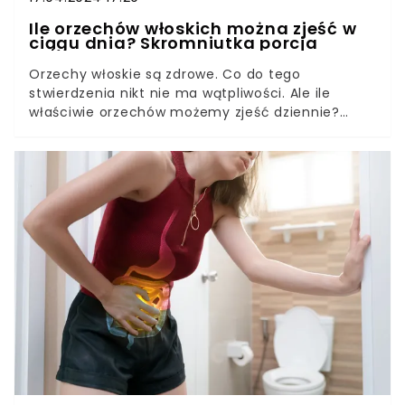
Ile orzechów włoskich można zjeść w
ciągu dnia? Skromniutka porcja
Orzechy włoskie są zdrowe. Co do tego
stwierdzenia nikt nie ma wątpliwości. Ale ile
właściwie orzechów możemy zjeść dziennie?
Okazuje się, że dzienna porcja jest znacznie
mniejsza, niż nam się wydaje.Orzechy włoskie
działają zbawiennie na nasz mózg, obniżają cukier
i spowalniają proces starzenia. Niezbędne są
również w diecie kobiety starającej się o dziecko i
karmiącej piersią. Jednak tu też pojawia się
pewne "ale".