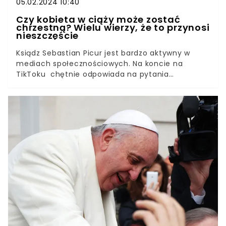
05.02.2024 10:40
Czy kobieta w ciąży może zostać
chrzestną? Wielu wierzy, że to przynosi
nieszczęście
Ksiądz Sebastian Picur jest bardzo aktywny w
mediach społecznościowych. Na koncie na
TikToku chętnie odpowiada na pytania
obserwatorów dotyczące wiary, przepisów prawa
kanonicznego, czy stanowiska Kościoła, kiedy te
budzą wątpliwości czy ciekawość. Niedawno
jedna z obserwatorek zapytała kapłana, czy
kobieta w ciąży może zostać matką
chrzestną. Okazuje się, że dla wielu osób kwestia
podawania do chrztu przez kobietę w ciąży, nie
jest oczywista. Wszystko przez ciągle żywy,
groźnie brzmiący przesąd o ciężarnych
chrzestnych. Mówi się bowiem, że to ściągnie
nieszczęście na jedno z dzieci!