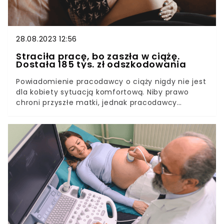
28.08.2023 12:56
Straciła pracę, bo zaszła w ciążę.
Dostała 185 tys. zł odszkodowania
Powiadomienie pracodawcy o ciąży nigdy nie jest
dla kobiety sytuacją komfortową. Niby prawo
chroni przyszłe matki, jednak pracodawcy
prześcigają się w pomysłach na "pozbycie się
kłopotu". Często młode kobiety zatrudniane są
na "śmieciówki", żeby w przypadku ciąży umowy
po prostu nie przedłużać. Jednak pracodawca
pani Pauliny przeszedł samego siebie. Mimo iż
kobieta miała z nim podpisaną umowę o pracę,
zwolnił ją, gdy poinformowała go o ciąży. W
dodatku zrobił to podstępem. Teraz musi
wypłacić młodej matce ponad 185 tys.
odszkodowania. Prawo jest po stronie ciężarnej.