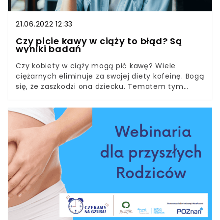
21.06.2022 12:33
Czy picie kawy w ciąży to błąd? Są
wyniki badań
Czy kobiety w ciąży mogą pić kawę? Wiele
ciężarnych eliminuje za swojej diety kofeinę. Bogą
się, że zaszkodzi ona dziecku. Tematem tym
postanowili zająć się naukowcy. Wyniki badań z
australijskiego University of Queensland
pomagają ustalić, czy picie kawy w
umiarkowanych ilościach może (czy też nie)
zwiększać ryzyko poronienia. Zgodnie z
dotychczasową wiedzą, kawa w ciąży jest
dozwolona, ale w umiarkowanych ilościach. Dla
bezpieczeństwa przyszłego dziecka ciężarna
powinna ograniczyć spożywanie tego napoju do
minimum. WHO opublikowało na ten temat
odpowiednie wytyczne. Naukowcy postanowili
sprawdzić te zalecenia w praktyce i dowiedzieć