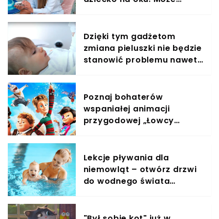
działać jak monitoring
Dzięki tym gadżetom
zmiana pieluszki nie będzie
stanowić problemu nawet
w nocy
Poznaj bohaterów
wspaniałej animacji
przygodowej „Łowcy
przygód”, którzy ratują
świat! Film już w kinach!
Lekcje pływania dla
niemowląt – otwórz drzwi
do wodnego świata
swojego dziecka!
"Był sobie kot" już w