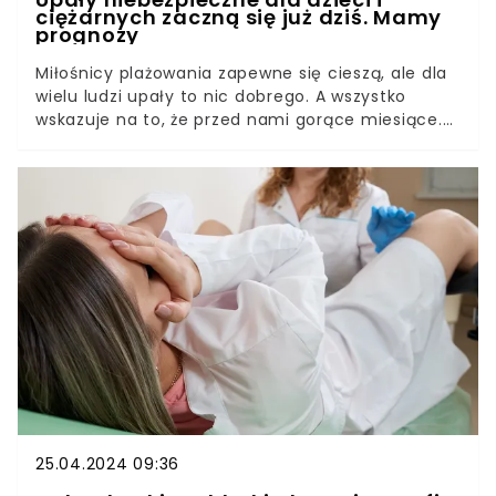
ciężarnych zaczną się już dziś. Mamy
prognozy
Miłośnicy plażowania zapewne się cieszą, ale dla
wielu ludzi upały to nic dobrego. A wszystko
wskazuje na to, że przed nami gorące miesiące.
Naukowcy przeanalizowali temperatury z
ostatnich 2 tysięcy lat i okazało się, że
ubiegłoroczne lato było najcieplejsze w
historii.Nie mają także złudzeń. Ten rok będzie
jeszcze gorętszy. Już dziś poczujemy tego
przedsmak. A wszystko za sprawą zjawiska El Niño.
25.04.2024 09:36