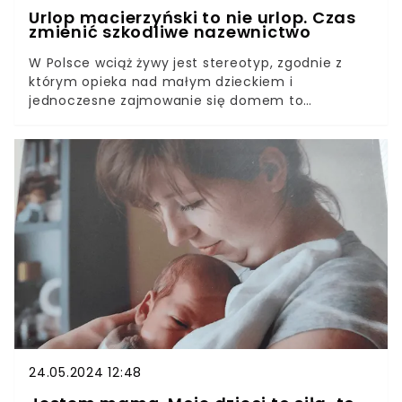
Urlop macierzyński to nie urlop. Czas
zmienić szkodliwe nazewnictwo
W Polsce wciąż żywy jest stereotyp, zgodnie z
którym opieka nad małym dzieckiem i
jednoczesne zajmowanie się domem to
naturalna, niewymagająca szczególnego wysiłku
rola kobiety, a nie ciężka praca wymagająca
uznania i wsparcia. Według dostępnych danych
kobiety w Polsce poświęcają niemal dwukrotnie
więcej czasu bezpłatnej pracy opiekuńczej i
domowej niż mężczyźni. Trwa zbieranie podpisów
pod petycją do rządu w sprawie zmiany
wspierającego szkodliwe przekonania określenia
„urlop macierzyński / rodzicielski / ojcowski” na
„przerwa macierzyńska / rodzicielska / ojcowska”.
24.05.2024 12:48