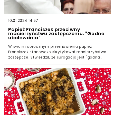
10.01.2024 14:57
Papież Franciszek przeciwny
macierzyństwu zastępczemu. "Godne
ubolewania"
W swoim corocznym przemówieniu papież
Franciszek stanowczo skrytykował macierzyństwo
zastępcze. Stwierdził, że surogacja jest "godna
ubolewania". Swoją opinię wyraził w trakcje
spotkania z politykami w Watykanie, a światowe
media już cytują jego słowa. Surogacja w
niektórych krajach jest legalna, w innych nie.
Franciszek postuluje, aby ta praktyka została
zakazana na całym świecie, ponieważ dziecko
jest darem, a nie przedmiotem handlu.