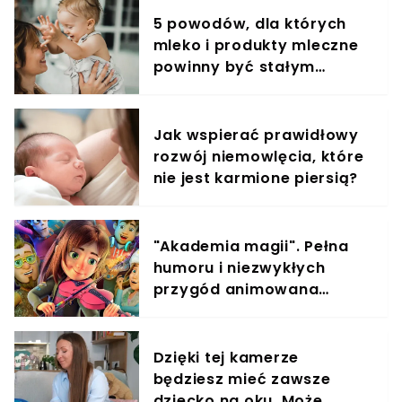
5 powodów, dla których
mleko i produkty mleczne
powinny być stałym
elementem diety roczniaka
Jak wspierać prawidłowy
rozwój niemowlęcia, które
nie jest karmione piersią?
"Akademia magii". Pełna
humoru i niezwykłych
przygód animowana
opowieść o wielkich
marzeniach
Dzięki tej kamerze
będziesz mieć zawsze
dziecko na oku. Może