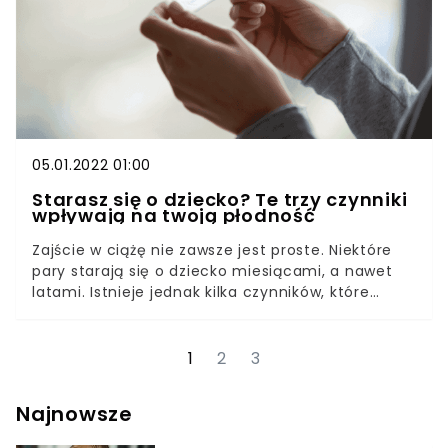
listę placówkę, do których może zgłaszać się
każda kobieta z Ukrainy. Ponadto zwróciła się do
pracowników opieki medycznej o wsparcie i
przyłączenie się do akcji.
05.01.2022 01:00
Starasz się o dziecko? Te trzy czynniki
wpływają na twoją płodność
Zajście w ciążę nie zawsze jest proste. Niektóre
pary starają się o dziecko miesiącami, a nawet
latami. Istnieje jednak kilka czynników, które
mogą znacznie zwiększyć lub zmniejszyć nasze
szanse na upragnionego malucha. Bywa, że
zajście w ciążę wymaga od nas dużych starań.
1
2
3
Kobieta w tym czasie powinna szczególnie
zadbać o swoje zdrowie — zarówno fizyczne, jak i
Najnowsze
psychiczne. Z poniższego artykuły dowiecie się,
na jakie czynniki trzeba szczególnie uważać.