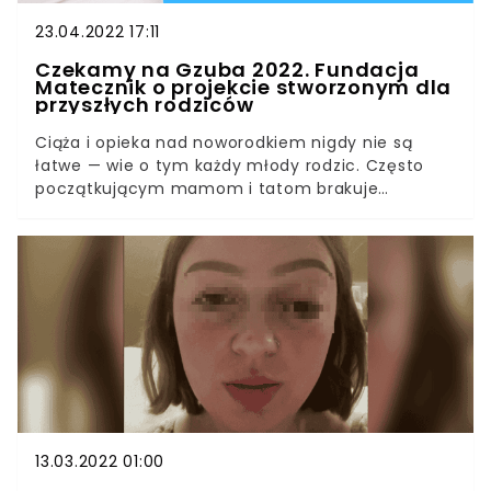
się, czy kawa zwiększa ryzyko niekorzystnych
wyników ciąży.
23.04.2022 17:11
Czekamy na Gzuba 2022. Fundacja
Matecznik o projekcie stworzonym dla
przyszłych rodziców
Ciąża i opieka nad noworodkiem nigdy nie są
łatwe — wie o tym każdy młody rodzic. Często
początkującym mamom i tatom brakuje
podstawowej wiedzy dotyczącej porodu i etapów
rozwoju malucha. Na pomoc przychodzi im
Fundacja Matecznik, która już od kilku lat
organizuje cykle spotkań "Czekamy na gzuba".
Poprosiliśmy przedstawicieli organizacji, aby
opowiedzieli nam trochę więcej o swoim
przedsięwzięciu.Portal Parentingowy: Co skłoniło
Państwa do stworzenia projektu Czekamy na
Gzuba?Fundacja Matecznik: Chciałyśmy, by
dostęp do najbardziej rzetelnej wiedzy na temat
ciąży, porodu i laktacji był dostępny dla kobiet i
13.03.2022 01:00
ich partnerów bezpłatnie. Wiemy, że nie wszyscy
wykładowcy w szkołach rodzenia aktualizują