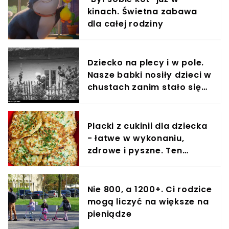
kinach. Świetna zabawa
dla całej rodziny
Dziecko na plecy i w pole.
Nasze babki nosiły dzieci w
chustach zanim stało się
to modne
Placki z cukinii dla dziecka
- łatwe w wykonaniu,
zdrowe i pyszne. Ten
przepis pokochają także
dorośli
Nie 800, a 1200+. Ci rodzice
mogą liczyć na większe na
pieniądze