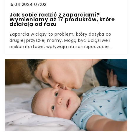
15.04.2024 07:02
Jak sobie radzić z zaparciami?
Wymieniamy aż 17 produktów, które
działają od razu
Zaparcia w ciąży to problem, który dotyka co
drugiej przyszłej mamy. Mogą być uciążliwe i
niekomfortowe, wpływają na samopoczucie
ciężarnej, a mogą również nieść konsekwencje
zdrowotne. Z zaparciami w ciąży można walczyć,
a najskuteczniejszym i darmowym sposobem na
poprawę perystaltyki jelit jest dieta.Zmiany
hormonalne i fizyczne w czasie ciąży mogą
wpływać na trawienie i jakość wypróżniania u
ciężarnej. Zaparcia w ciąży to żaden powód do
wstydu. By uniknąć nieprzyjemnych konsekwencji
zatwardzenia, warto zmodyfikować dietę. To
najprostszy i najbardziej skuteczny sposób na
zaparcia.