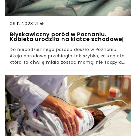
09.12.2023 21:55
Błyskawiczny poród w Poznaniu.
Kobieta urodziła na klatce schodowej
Do niecodziennego porodu doszło w Poznaniu.
Akcja porodowa przebiegła tak szybko, że kobieta,
która za chwilę miała zostać mamą, nie zdążyła
nawet dojść do auta. A co dopiero mówić o
pobycie w szpitalu. Poród odebrał tata.