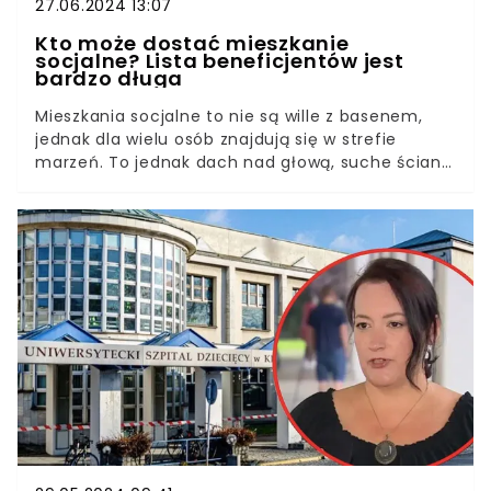
27.06.2024 13:07
Kto może dostać mieszkanie
socjalne? Lista beneficjentów jest
bardzo długa
Mieszkania socjalne to nie są wille z basenem,
jednak dla wielu osób znajdują się w strefie
marzeń. To jednak dach nad głową, suche ściany
i ciepłe łóżko. Sprawdziliśmy, kto może się
ubiegać o mieszkanie z gminy i jakie warunki
lokalowe takie mieszkanie musi spełniać.Dla wielu
to jedyna szansa na dach nad głową. Przy
obecnych cenach nieruchomości,
niedostępności kredytów i ich koszcie, nawet
wynajem nie wypada korzystnie. Często za pokój
z kuchnią trzeba zapłacić nawet 3 tys. zł
miesięcznie. A kiedy dach wali się na głowę, albo
dom trzeba opuścić, by nie wychowywać dzieci w
domu z przemocą, z pomocą przychodzą gminy.