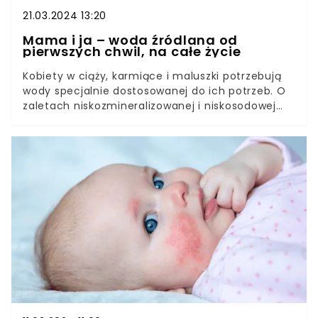
21.03.2024 13:20
Mama i ja – woda źródlana od
pierwszych chwil, na całe życie
Kobiety w ciąży, karmiące i maluszki potrzebują
wody specjalnie dostosowanej do ich potrzeb. O
zaletach niskozmineralizowanej i niskosodowej
wody źródlanej Mama i ja opowiada Katarzyna
Gumoś, kierownik działu marketingu marki Mama
i ja.