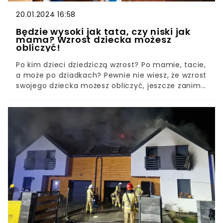
20.01.2024 16:58
Będzie wysoki jak tata, czy niski jak
mama? Wzrost dziecka możesz
obliczyć!
Po kim dzieci dziedziczą wzrost? Po mamie, tacie,
a może po dziadkach? Pewnie nie wiesz, że wzrost
swojego dziecka możesz obliczyć, jeszcze zanim
przyjdzie ono na świat.Geny mają decydujący
wpływ na wygląd naszych dzieci. Tutaj nie ma
przypadków. Na wiele cech, w tym także wzrost,
wpływa dodatkowo tryb życia i doświadczenia. Nie
wiele możemy przewidzieć, ale wzrost dziecka
możemy obliczyć i to nawet na dwa sposoby.