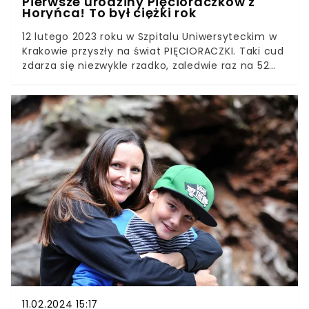
Pierwsze urodziny Pięcioraczków z
Horyńca! To był ciężki rok
12 lutego 2023 roku w Szpitalu Uniwersyteckim w
Krakowie przyszły na świat PIĘCIORACZKI. Taki cud
zdarza się niezwykle rzadko, zaledwie raz na 52
miliony porodów. Dziś dzieci państwa Clarke
kończą rok.O rodzinie zrobiło się głośno, kiedy
media obiegła wiadomość o narodzinach
pięcioraczków. Jednak polsko-brytyjskie
małżeństwo miało już wtedy w domu siedmioro
dzieci. Ten rok był dla nich pełen radości, ale i
dramatów. Zdecydowanie Dominika i Vincent
nigdy go nie zapomną.
11.02.2024 15:17