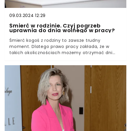
09.03.2024 12:29
Śmierć w rodzinie. Czyj pogrzeb
uprawnia do dnia wolnego w pracy?
Śmierć kogoś z rodziny to zawsze trudny
moment. Dlatego prawo pracy zakłada, że w
takich okolicznościach możemy otrzymać dni
wolne w pracy. Jednak nie zawsze dodatkowy
urlop się należy.Liczba dni wolnych z powodu
śmierci kogoś bliskiego jest zależna od stopnia
pokrewieństwa. Dzięki niemu możemy skupić się
na emocjach i poszukać wsparcia u pozostałych
członków rodziny, a także załatwić formalności.