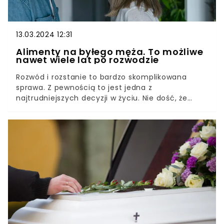
13.03.2024 12:31
Alimenty na byłego męża. To możliwe
nawet wiele lat po rozwodzie
Rozwód i rozstanie to bardzo skomplikowana
sprawa. Z pewnością to jest jedna z
najtrudniejszych decyzji w życiu. Nie dość, że
łączy się z nią wiele emocji, to jeszcze ciągnie ze
sobą szereg formalności, które trzeba
załatwić.Samo przeprowadzenie rozwodu wiąże
się z koniecznością zbierania i przedstawiania
dokumentów. Często oznacza także batalię
sądową i długie kłótnie o majątek, dzieci, wspólne
oszczędności.