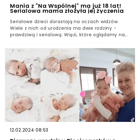
Mania z "Na Wspólnej" ma już 18 lat!
Serialowa mama złożyła jej życzenia
Serialowe dzieci dorastają na oczach widzów.
Wiele z nich od urodzenia ma dwie rodziny -
prawdziwą i serialową. Więzi, które oglądamy na
ekranie, wcale nierzadko są prawdziwe, bo
serialowa mama staje się dla nich prawdziwą
przyjaciółką.Tak jest właśnie w przypadku Zuzi
Kaszuby, która od urodzenia wciela się w postać
Mani Zięby w “Na Wspólnej” i Anny Guzik -
serialowej Żanety. W dniu 18. urodzin Zuzy Guzik
złożyła jej życzenia.
12.02.2024 08:53