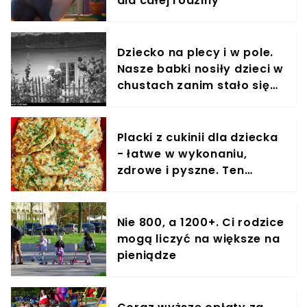
dla całej rodziny
Dziecko na plecy i w pole.
Nasze babki nosiły dzieci w
chustach zanim stało się
to modne
Placki z cukinii dla dziecka
- łatwe w wykonaniu,
zdrowe i pyszne. Ten
przepis pokochają także
dorośli
Nie 800, a 1200+. Ci rodzice
mogą liczyć na większe na
pieniądze