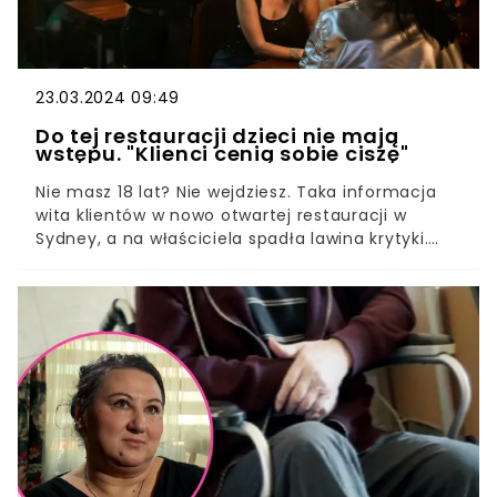
"swoim" będąc przybyszem i mieszczuchem? Od
razu uprzedzę, że ten tekst należy potraktować z
lekkim przymrużeniem oka, a moje osądy są moje
i są absolutnie subiektywne.
23.03.2024 09:49
Do tej restauracji dzieci nie mają
wstępu. "Klienci cenią sobie ciszę"
Nie masz 18 lat? Nie wejdziesz. Taka informacja
wita klientów w nowo otwartej restauracji w
Sydney, a na właściciela spadła lawina krytyki.
Szef kuchni jest stanowczy i swojego zdania nie
zmienia. Decyzja zapadła po tym, jak zaproszone
na otwarcie dziecko uległo wypadkowi. Pomysł
zakazu wstępu z dziećmi nie dotyczy tylko
odległych krajów. Takie rzeczy dzieją się także w
Polsce. Wielu krytyków widzi w tym przejaw
dyskryminacji, mimo iż oficjalnie żadne prawo
tego niezabrania. Inni są przekonani, że dorośli
powinni mieć dostęp do miejsc, w którym mogą
cieszyć się tylko towarzystwem pełnoletnich. A
co na to wszystko rodzice?