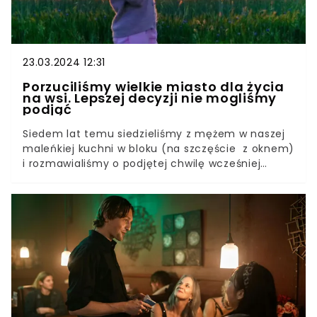
23.03.2024 12:31
Porzuciliśmy wielkie miasto dla życia
na wsi. Lepszej decyzji nie mogliśmy
podjąć
Siedem lat temu siedzieliśmy z mężem w naszej
maleńkiej kuchni w bloku (na szczęście z oknem)
i rozmawialiśmy o podjętej chwilę wcześniej
decyzji. Wyprowadzamy się z miasta. To było
oczyszczające i przerażające zarazem. Tak - na
wsi lepiej dla dzieci, ale czy wygodniej,
wiedziałam, że nie, bo sama wychowałam się na
wsi. Dla męża to była nowość, całe życie spędził
w bloku. Po 7 latach od wyprowadzki z Warszawy
do wsi o wymyślnej nazwie, którą dziś zamieszkuje
niewiele ponad 300 osób, pokuszę się o małe
podsumowanie. Co wieś nam dała, co zabrała?
Czy wrócilibyśmy do bloku i czy da się być