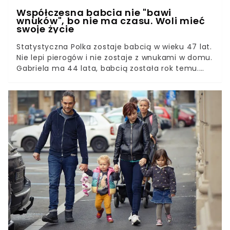
Współczesna babcia nie "bawi
wnuków", bo nie ma czasu. Woli mieć
swoje życie
Statystyczna Polka zostaje babcią w wieku 47 lat.
Nie lepi pierogów i nie zostaje z wnukami w domu.
Gabriela ma 44 lata, babcią została rok temu.
Jest aktywna zawodowo, ma wiele pasji i… 10-
leteniego syna.Współczesna babcia nie robi na
drutach i nie wyczekuje na wnuki w oknie. Nie ma
na to czasu. Pracuje zawodowo i spłaca kredyt
hipoteczny. Jest młoda, pełna życia i bardzo
zajęta. Kocha swoje wnuki, ale zaprzecza temu,
co znamy z bajek i własnych wspomnień.