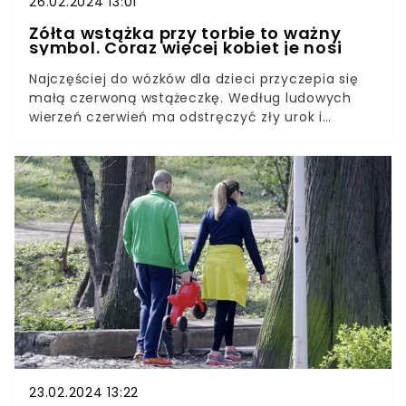
26.02.2024 13:01
Żółta wstążka przy torbie to ważny
symbol. Coraz więcej kobiet je nosi
Najczęściej do wózków dla dzieci przyczepia się
małą czerwoną wstążeczkę. Według ludowych
wierzeń czerwień ma odstręczyć zły urok i
odbijać "złe spojrzenia". Jednak od jakiegoś czasu
przy torbach na pieluchy i na rączkach wózków
można znaleźć inne wstążki.Warto wiedzieć co
oznaczają, bo to bardzo istotne dla matek.
Kolorowa wstążka przy torbie lub wózku jest
ważnym symbolem.
23.02.2024 13:22