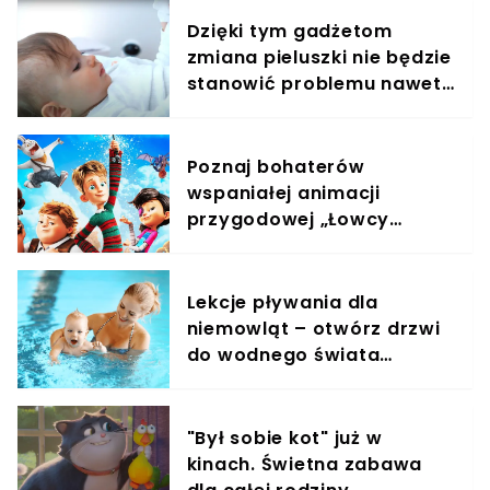
Dzięki tym gadżetom
zmiana pieluszki nie będzie
stanowić problemu nawet
w nocy
Poznaj bohaterów
wspaniałej animacji
przygodowej „Łowcy
przygód”, którzy ratują
świat! Film już w kinach!
Lekcje pływania dla
niemowląt – otwórz drzwi
do wodnego świata
swojego dziecka!
"Był sobie kot" już w
kinach. Świetna zabawa