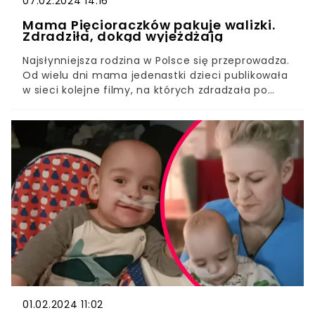
07.02.2024 14:16
Mama Pięcioraczków pakuje walizki.
Zdradziła, dokąd wyjeżdżają
Najsłynniejsza rodzina w Polsce się przeprowadza.
Od wielu dni mama jedenastki dzieci publikowała
w sieci kolejne filmy, na których zdradzała po
trochu cel podróży. Teraz wszystko jest już
jasne.Wiadomość o planach państwa Clarke
zaskoczyła ich fanów. A jednak to prawda. Już
wkrótce życie całej rodziny zmieni się całkowicie.
Tam, gdzie jadą, będzie inaczej: "tańsze jedzenie,
mieszkanie, ubrania”, jak piszą internauci.
01.02.2024 11:02