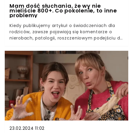
Mam dość słuchania, że wy nie
mieliście 800+. Co pokolenie, to inne
problemy
Kiedy publikujemy artykuł o świadczeniach dla
rodziców, zawsze pojawiają się komentarze o
nierobach, patologii, roszczeniowym podejściu do
świata i kultowe już: "Kiedyś tego nie było, sami
musieliśmy dzieci wychować". Jako matka -
Millenials coś wam powiem, co niektórych może
mocno zaskoczyć - my też sami wychowujemy
nasze dzieci.Świadczenie z programu 800+ działa
na ludzi jak płachta na byka. Bezdzietni mają do
nas żal, że "zrzucają się" na nasze dzieci, ci, którzy
mają dorosłe pociechy, utrzymują, że się nad
sobą użalamy. Ani jedno, ani drugie nie jest
prawdą. Dziś biorę w obronę dzietnych,
przeciętnych, próbujących żyć normalnie, którzy
- i to może was zaskoczyć - nie sięgają do
niczyjej kieszeni.
23.02.2024 11:02