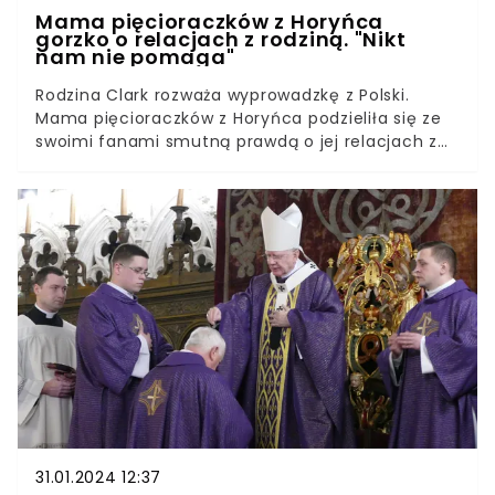
Mama pięcioraczków z Horyńca
gorzko o relacjach z rodziną. "Nikt
nam nie pomaga"
Rodzina Clark rozważa wyprowadzkę z Polski.
Mama pięcioraczków z Horyńca podzieliła się ze
swoimi fanami smutną prawdą o jej relacjach z
rodziną. Szczerze przyznaje, że nie miała wsparcia
rodziny, nawet wtedy, gdy mały Czaruś przebywał
przez 7 miesięcy w szpitalu.Pani Dominika dzieli
się historiami z życia swojej rodziny w mediach
społecznościowych. Tym razem zamieściła na
swoim profilu kilka filmów, w których opowiada,
jak wyglądają relacje z jej rodziną. O tym, że
prawie nie utrzymują ze sobą kontaktów, mama
pięcioraczków mówi ze łzami w oczach.
31.01.2024 12:37