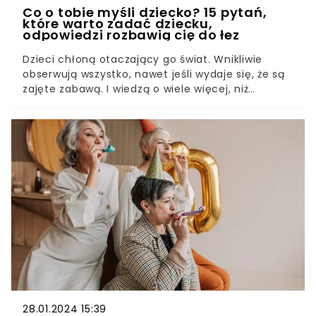
Co o tobie myśli dziecko? 15 pytań,
które warto zadać dziecku,
odpowiedzi rozbawią cię do łez
Dzieci chłoną otaczający go świat. Wnikliwie
obserwują wszystko, nawet jeśli wydaje się, że są
zajęte zabawą. I wiedzą o wiele więcej, niż
myślimy. I oczywiście mają swoje zdanie na każdy
temat, także na temat rodziców.Chcesz wiedzieć,
co twoje dziecko myśli o tobie? Zadaj mu te 15
pytań, a przekonasz się, jak cię odbiera i jak dużo
o tobie wie.
28.01.2024 15:39