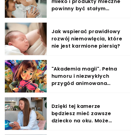
mleko i produkty mleczne
powinny być stałym
elementem diety roczniaka
Jak wspierać prawidłowy
rozwój niemowlęcia, które
nie jest karmione piersią?
"Akademia magii". Pełna
humoru i niezwykłych
przygód animowana
opowieść o wielkich
marzeniach
Dzięki tej kamerze
będziesz mieć zawsze
dziecko na oku. Może
działać jak monitoring