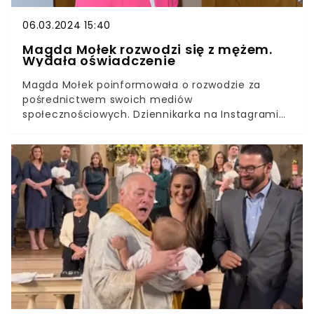
06.03.2024 15:40
Magda Mołek rozwodzi się z mężem.
Wydała oświadczenie
Magda Mołek poinformowała o rozwodzie za
pośrednictwem swoich mediów
społecznościowych. Dziennikarka na Instagramie
opublikowała enigmatyczne oświadczenie.Mając
na względzie dobro dzieci, Mołek prosi, by nie
czynić spekulacji na temat jej życia prywatnego.
Z Maciejem Taborowskim pobrali się w 2011 roku.