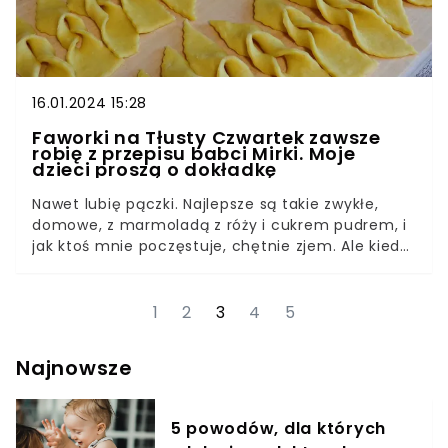
16.01.2024 15:28
Faworki na Tłusty Czwartek zawsze
robię z przepisu babci Mirki. Moje
dzieci proszą o dokładkę
Nawet lubię pączki. Najlepsze są takie zwykłe,
domowe, z marmoladą z róży i cukrem pudrem, i
jak ktoś mnie poczęstuje, chętnie zjem. Ale kiedy
wszyscy ekscytowali się nimi w Tłusty Czwartek,
na mnie to nie robiło wrażenia. Wiedziałam, że u
babci czeka mnie wyjątkowa uczta. Biegłam do
1
2
3
4
5
niej od razu po lekcjach.Zastawałam ją przy
kuchence, przepasaną wielkim fartuchem. W
Najnowsze
powietrzu unosił się niewiarygodny zapach, a na
stole już stał już ogromny talerz wypełniony
pysznościami. W Tłusty Czwartek babcia od rana
5 powodów, dla których
smażyła faworki.