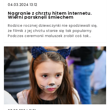
04.03.2024 13:12
Nagranie z chrztu hitem internetu.
Wierni parsknęli śmiechem
Rodzice rocznej dziewczynki nie spodziewali się,
że filmik z jej chrztu stanie się tak popularny.
Podczas ceremonii maluszek zrobił coś tak
niesamowitego, że wszyscy zebrani w kościele,
nie mogli powstrzymać się od śmiechu. Odkąd
nagranie trafiło do sieci, bije rekordy
popularności.Malutka dziewczynka swojego
chrztu nie zapamięta, ale jej rodzice i goście z
pewnością będą go wspominać przez długie lata.
Wszystko za sprawą zachowania dziecka, które
skutecznie rozbroiło wiernych zgromadzonych w
kościele. Nagranie tej chwili podbija serca
internautów. Musisz to zobaczyć!