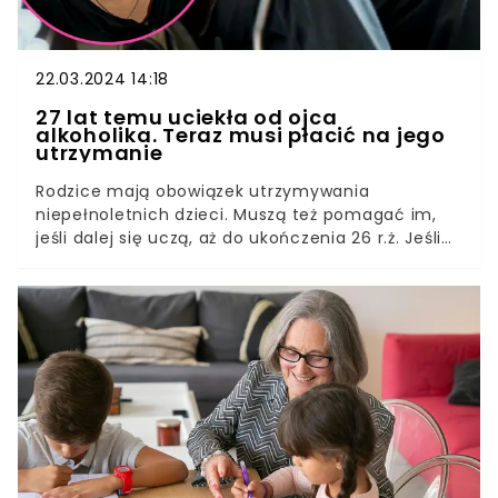
22.03.2024 14:18
27 lat temu uciekła od ojca
alkoholika. Teraz musi płacić na jego
utrzymanie
Rodzice mają obowiązek utrzymywania
niepełnoletnich dzieci. Muszą też pomagać im,
jeśli dalej się uczą, aż do ukończenia 26 r.ż. Jeśli
tego nie robią, do gry wkracza sąd, który może
ustanowić alimenty.Okazuje się, że to działa
także w drugą stronę. Dorosłe dzieci też mogą
mieć obowiązek utrzymywania rodziców. Nawet
jeśli rodzina nie utrzymuje ze sobą kontaktu.