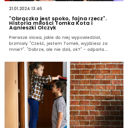
21.01.2024 13:46
"Obrączka jest spoko, fajna rzecz".
Historia miłości Tomka Kota i
Agnieszki Olczyk
Pierwsze słowa, jakie do niej wypowiedział,
brzmiały "Cześć, jestem Tomek, wyjdziesz za
mnie?". "Dobrze, ale nie dziś, ok?" - odparła.
Tomasz Kot znów jest a ustach wszystkich, a to
za sprawą nowej ekranizacji "Pana Kleksa", w
której wciela się w ekscentrycznego
profesora. Fenomenalny aktor, prawdziwy
profesjonalista, najwyższych lotów artysta z
doskonałym warsztatem - tak mówią o Tomaszu
Kocie ci, którzy z nim współpracowali. Kot jest
ceniony nie tylko na polskim podwórku. Kot zagrał
m.in. w "A Perfect Enemy", czy głośnym serialu
"Świat w ogniu. Początki". Jednak choć upomina
się o niego Hollywood, nadal nie odbiła mu
sodówka. A z planu, choćby najdalszego, wraca
zawsze w ramiona żony.