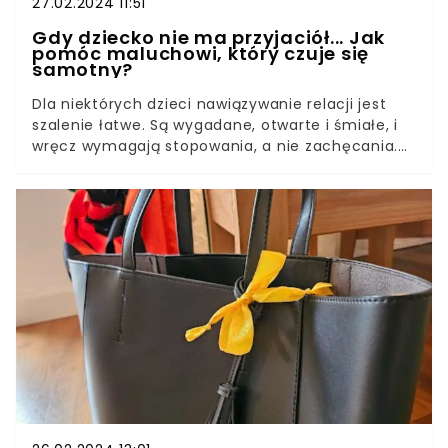
27.02.2024 11:51
Gdy dziecko nie ma przyjaciół... Jak
pomóc maluchowi, który czuje się
samotny?
Dla niektórych dzieci nawiązywanie relacji jest
szalenie łatwe. Są wygadane, otwarte i śmiałe, i
wręcz wymagają stopowania, a nie zachęcania.
Dla innych niestety podejście do grupki dzieci
jest po prostu bardzo trudne.A nawet jeśli się
przełamią, mogą mieć problem z nawiązaniem
rozmowy i nie potrafią odnaleźć się w nowym
towarzystwie. Dla maluchów to duży stres, a
rodzicom, którzy słyszą: "nikt nie chce się ze mną
bawić", łamie się serce. Na szczęście jest kilka
sposobów, jak pomóc dziecku.