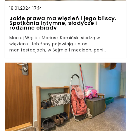
18.01.2024 17:14
Jakie prawa ma więzień i jego bliscy.
Spotkania intymne, słodycze i
rodzinne obiady
Maciej Wąsik i Mariusz Kamiński siedzą w
więzieniu. Ich żony pojawiają się na
manifestacjach, w Sejmie i mediach, pani
Romualda Wąsik żali się, że męża widziała tylko
raz od zatrzymania. Jak to jest z tymi widzeniami,
komu przysługują, jak często? Przyglądamy się
temu, jak wygląda życie blisko 80 tys.
osadzonych, którzy obecnie odbywają karę
więzienia w polskich zakładach karnych.Wąsik i
Kamiński zostali zatrzymani w Pałacu
Prezydenckim 9 stycznia 2024 roku. Obydwaj
zostali skazani prawomocnym wyrokiem sądu za
tzw. aferę gruntową z 2007 roku. Kamiński był
wówczas szefem CBA, a Wąsik jego zastępcą.
Agencja, której szefowali za ich wiedzą i zgodą
przygotowała prowokację, w wyniku której