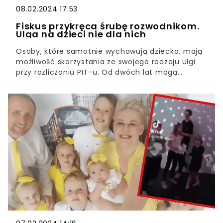
08.02.2024 17:53
Fiskus przykręca śrubę rozwodnikom.
Ulga na dzieci nie dla nich
Osoby, które samotnie wychowują dziecko, mają
możliwość skorzystania ze swojego rodzaju ulgi
przy rozliczaniu PIT-u. Od dwóch lat mogą
rozliczać się wspólnie z dzieckiem, nawet jeśli ono
nie zarabia żadnych środków.To daje naprawdę
realny zysk, a samotni rodzice mogą liczyć na
spore zwroty podatków. Jednak nie wszyscy. W
przypadku rozwodników fiskus jest bardzo
ostrożny i dokładnie weryfikuje, kto ma prawo
skorzystać z tej furtki.