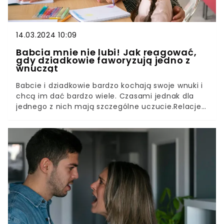
14.03.2024 10:09
Babcia mnie nie lubi! Jak reagować,
gdy dziadkowie faworyzują jedno z
wnucząt
Babcie i dziadkowie bardzo kochają swoje wnuki i
chcą im dać bardzo wiele. Czasami jednak dla
jednego z nich mają szczególne uczucie.Relacje z
dziadkami mają duże znaczenie dla dzieci.
Jednak nie zawsze są proste. Faworyzowanie
jednego z wnucząt jest bardzo krzywdzące i
bolesne dla pozostałych dzieci. Niestety także
dość częste.