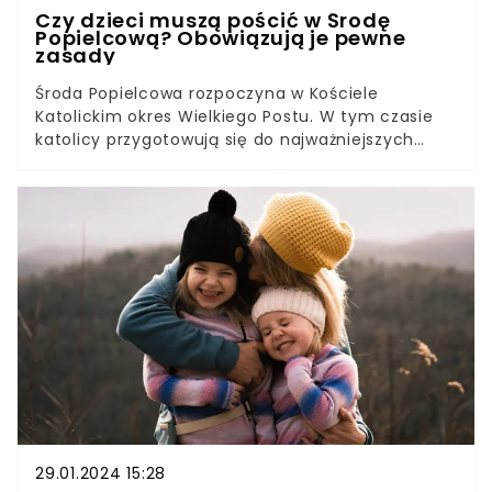
Czy dzieci muszą pościć w Środę
Popielcową? Obowiązują je pewne
zasady
Środa Popielcowa rozpoczyna w Kościele
Katolickim okres Wielkiego Postu. W tym czasie
katolicy przygotowują się do najważniejszych
świąt w roku: Wielkanocy. W Środę Popielcową
obowiązuje post ścisły, obok Wielkiego Piątku jest
to jedyny dzień obłożony tym rygorem w roku
liturgicznym.Kto jest zwolniony z postu w Środę
Popielcową, czy trzeba tego dnia iść do kościoła i
jak świętować ten wyjątkowy dzień. Wyjaśniamy
wszystkie zawiłości.
29.01.2024 15:28