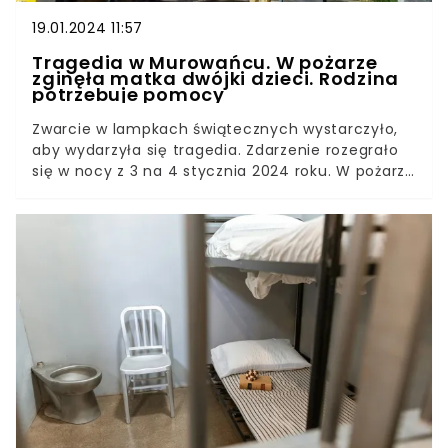
19.01.2024 11:57
Tragedia w Murowańcu. W pożarze
zginęła matka dwójki dzieci. Rodzina
potrzebuje pomocy
Zwarcie w lampkach świątecznych wystarczyło,
aby wydarzyła się tragedia. Zdarzenie rozegrało
się w nocy z 3 na 4 stycznia 2024 roku. W pożarze
domu w Murowańcu zginęła 41-letnia pani
Małgorzata. Kobieta osierociła dwóch
chłopców.Zdruzgotana rodzina potrzebuje teraz
pomocy, aby móc bezpiecznie wrócić do swojego
domu. Sąsiedzi od razu zaczęli organizować
zbiórki, ale to nie wystarczy, bo nadal potrzeba
aż pół miliona złotych. Pomóc można za
pośrednictwem portalu zrzutka.pl.