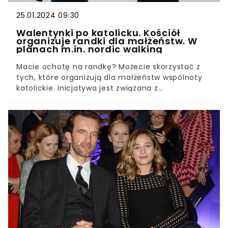
25.01.2024 09:30
Walentynki po katolicku. Kościół
organizuje randki dla małżeństw. W
planach m.in. nordic walking
Macie ochotę na randkę? Możecie skorzystać z
tych, które organizują dla małżeństw wspólnoty
katolickie. Inicjatywa jest związana z
Międzynarodowym Tygodniem Małżeństwa, który
obchodzony jest między 7 a 14 lutego.Małżeńskie
randki to tylko część wydarzeń organizowanych z
okazji Tygodnia Małżeństwa. Oprócz wielu
konferencji i mszy dla małżonków można wziąć
udział w zajęciach z nordic walking'u, pozwiedzać
muzea, lub odbyć kurs tańca.