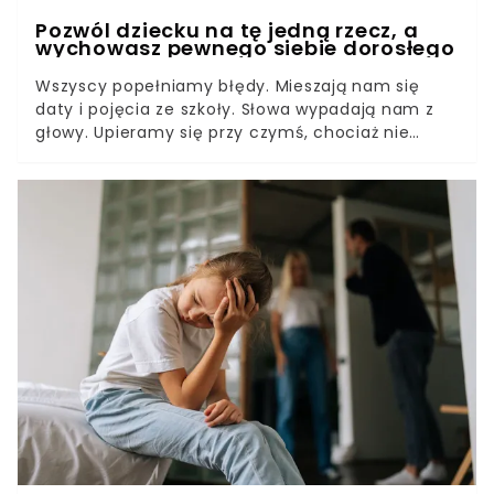
Pozwól dziecku na tę jedną rzecz, a
wychowasz pewnego siebie dorosłego
Wszyscy popełniamy błędy. Mieszają nam się
daty i pojęcia ze szkoły. Słowa wypadają nam z
głowy. Upieramy się przy czymś, chociaż nie
mamy racji. Czegoś nie zauważamy, coś
przeoczymy. I bardzo się tego wstydzimy.Nikt
nam nie powiedział, że popełnianie błędów jest w
porządku i każdy ma do nich prawo. My jednak
możemy to powiedzieć naszym dzieciom. Dzięki
temu dowiedzą się, że błędy mogą być dobrą
nauką na przyszłość.