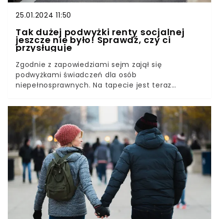
25.01.2024 11:50
Tak dużej podwyżki renty socjalnej
jeszcze nie było! Sprawdź, czy ci
przysługuje
Zgodnie z zapowiedziami sejm zajął się
podwyżkami świadczeń dla osób
niepełnosprawnych. Na tapecie jest teraz
podwyżka renty socjalnej, która do tej pory
wynosiła niecałe 1600 zł brutto.Osoby, które ją
otrzymują, mogą liczyć na bardzo wysokie
podwyżki. Prace nad ustaleniem wysokości
świadczenia już ruszyły.